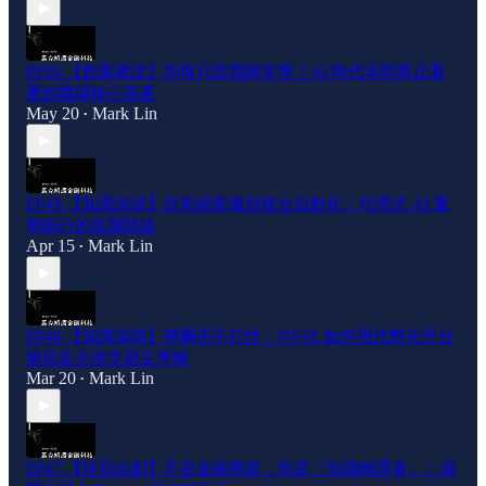
EP50.【創業家說】別再只說我願意學！AI 時代老闆真正看
重的職場核心資產
May 20
Mark Lin
•
EP49.【知識深談】從前端客服到後台自動化：代理式 AI 重
塑銀行的底層防線
Apr 15
Mark Lin
•
EP48.【知識深談】華爾街不打烊：NYSE 如何用代幣化平台
搶回全天候交易主導權
Mar 20
Mark Lin
•
EP47.【特別企劃】不是金融專家，而是「知識轉譯者」：揭