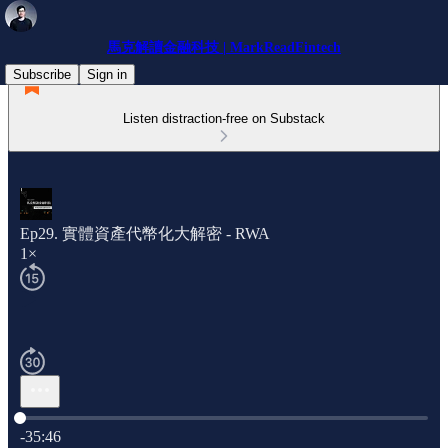
馬克解讀金融科技 | MarkReadFintech
Subscribe
Sign in
Listen distraction-free on Substack
Ep29. 實體資產代幣化大解密 - RWA
1×
Current time: 0:00 / Total time: -35:46
-35:46