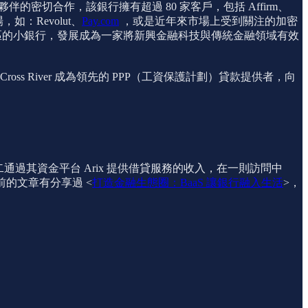
伴的密切合作，該銀行擁有超過 80 家客戶，包括 Affirm、
場，如：Revolut、
Pay.com
，或是近年來市場上受到關注的加密
從一家主要服務本地社區的小銀行，發展成為一家將新興金融科技與傳統金融領域有效
Cross River 成為領先的 PPP（工資保護計劃）貸款提供者，向
過其資金平台 Arix 提供借貸服務的收入，在一則訪問中
之前的文章有分享過 <
打造金融生態圈：BaaS 讓銀行融入生活
>，