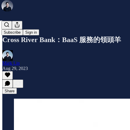
公司介紹
Subscribe
Sign in
Cross River Bank：BaaS 服務的領頭羊
Mark Lin
Aug 29, 2023
Share