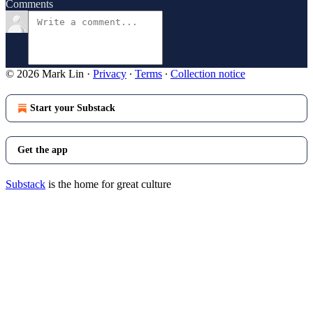
Comments
© 2026 Mark Lin
·
Privacy
∙
Terms
∙
Collection notice
Start your Substack
Get the app
Substack
is the home for great culture