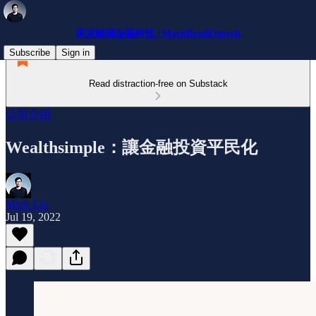
馬克解讀金融科技 | MarkReadFintech
Subscribe
Sign in
Read distraction-free on Substack
公司介紹
Wealthsimple：讓金融投資平民化
Mark Lin
Jul 19, 2022