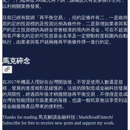
化」，門檻將從500萬元再下調，讓機器人有更多操作空間，
以利相關業務發展。
目前已經有鬆綁「再平衡交易」，但約定條件有二，一是維持
原約定的投資標的及投資比例為條件外，二是新增如業者與客
戶約定之投資標的為經金管會核准的境內外基金，可在不超過
與客戶事先約定的可投資基金名單及一定變動程度範圍內自動
執行，由業者與客戶就兩種再平衡條件擇一進行約定。
馬克碎念
在2017年機器人理財在台灣開放後，不管是使用人數還是規
模，發展的進度相對是緩慢的，法規的限制造成金融科技發展
的局限性，經過四年後才稍微開放再平衡交易，不僅僅是造成
台灣在智能理財方面產業的落後，也讓一般民眾無法享受到這
樣金融服務產品帶來的便利性。
Thanks for reading 馬克解讀金融科技 | MarkReadFintech!
Subscribe for free to receive new posts and support my work.