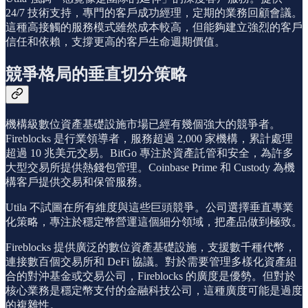
24/7 技術支持，專門的客戶成功經理，定期的業務回顧會議。
這種高接觸的服務模式雖然成本較高，但能夠建立強烈的客戶
信任和依賴，支撐更高的客戶生命週期價值。
競爭格局的垂直切分策略
機構級數位資產基礎設施市場已經有幾個強大的競爭者。
Fireblocks 是行業領導者，服務超過 2,000 家機構，累計處理
超過 10 兆美元交易。BitGo 專注於資產託管和安全，為許多
大型交易所提供熱錢包管理。Coinbase Prime 和 Custody 為機
構客戶提供交易和保管服務。
Utila 不試圖在所有維度與這些巨頭競爭。公司選擇垂直專業
化策略，專注於穩定幣營運這個細分領域，把產品做到極致。
Fireblocks 提供廣泛的數位資產基礎設施，支援數千種代幣，
連接數百個交易所和 DeFi 協議。對於需要管理多樣化資產組
合的對沖基金或交易公司，Fireblocks 的廣度是優勢。但對於
核心業務是穩定幣支付的金融科技公司，這種廣度可能是過度
的複雜性。