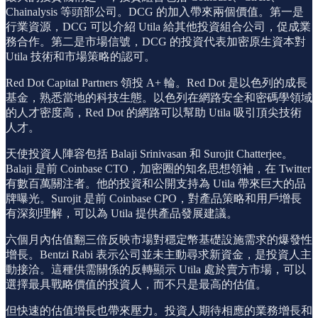
Chainalysis 等頭部公司。DCG 的加入帶來兩個價值。第一是
行業資源，DCG 可以介紹 Utila 給其他投資組合公司，促成業
務合作。第二是市場信號，DCG 的投資代表加密原生資本對
Utila 技術和市場策略的認可。
Red Dot Capital Partners 領投 A+ 輪。Red Dot 是以色列的成長
基金，熟悉當地的科技生態。以色列在網路安全和密碼學領域
的人才密度高，Red Dot 的網路可以幫助 Utila 吸引頂尖技術
人才。
天使投資人陣容包括 Balaji Srinivasan 和 Surojit Chatterjee。
Balaji 是前 Coinbase CTO，加密圈的知名思想領袖，在 Twitter
有數百萬關注者。他的投資和公開支持為 Utila 帶來巨大的品
牌曝光。Surojit 是前 Coinbase CPO，對產品策略和用戶增長
有深刻理解，可以為 Utila 提供產品發展建議。
六個月內估值翻三倍反映市場對穩定幣基礎設施需求的爆發性
增長。Bentzi Rabi 表示公司並未主動尋求新資金，是投資人主
動接洽。這種供需關係的反轉顯示 Utila 處於賣方市場，可以
選擇最具戰略價值的投資人，而不只是最高的估值。
但快速的估值增長也帶來壓力。投資人期待相應的業務增長和