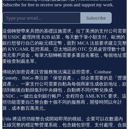
Subscribe for free to receive new posts and support my work.
Subscribe
這個轉變帶來具體的基礎設施需求。拉丁美洲的支付公司需要
用 USDC 處理跨境 B2B 結算，每天數千筆小額支付。歐洲的
銀行想發行自己的歐元穩定幣，面對 MiCA 法規要求建立完整
的 KYC/AML 監控系統。亞太地區的 OTC 交易桌管理數十億
美元客戶資金，每筆大額轉帳需要多重簽名審批，每個地址需
要檢查制裁名單。
傳統的加密資產託管服務無法滿足這些需求。Coinbase
Custody、BitGo 專注於「保管資產」，但企業需要的是「營運
資產」。一家支付公司需要自動為每個商家生成收款地址，款
項到帳後自動歸集到中央錢包，自動將不同代幣兌換成
USDC，一鍵出金到銀行帳戶，全程符合 AML/KYC 要求。這
些功能需要自己整合數十個不同的服務商，開發時間以年計
算，成本數百萬美元。
Utila 將這些功能整合成開箱即用的模組。企業可以在數週內
上線完整的穩定幣營運系統，包含錢包管理、支付處理、合規