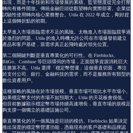
出現，而是十年技術和市場發展的累積。監管態度從完全打壓
轉向有條件開放。傳統金融巨頭從觀望轉向實際部署。企業從
試驗性使用轉向核心業務整合。Utila 在 2022 年成立，剛好趕
上這個轉折點的初期。
太早進入市場面臨需求不足的風險。太晚進入市場面臨競爭過
於激烈的問題。Utila 的進入時機允許公司在市場爆發前建立
產品和客戶基礎，當需求真正起飛時處於領先位置。
第二個關鍵判斷是垂直專業化的可行性。在 Fireblocks、
BitGo、Coinbase 等巨頭環伺的市場，正面競爭資源消耗巨大
且勝算不高。Utila 選擇「穩定幣營運」這個垂直切面，專注
於支付公司、銀行、金融科技的需求，而不是服務所有類型的
數位資產用戶。
這種策略的風險在於市場規模。垂直市場可能比水平市場小。
如果穩定幣支付的市場不如預期大，Utila 的天花板會很低。
但目前數據顯示穩定幣市場持續高速增長，垂直市場的規模足
夠支撐一個獨立的基礎設施公司。
垂直專業化的另一個風險是巨頭的模仿。Fireblocks 如果決定
推出深度的穩定幣營運功能，憑藉現有的客戶基礎和品牌認