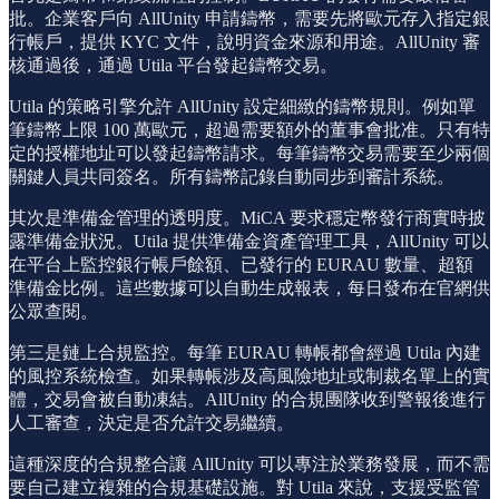
批。企業客戶向 AllUnity 申請鑄幣，需要先將歐元存入指定銀
行帳戶，提供 KYC 文件，說明資金來源和用途。AllUnity 審
核通過後，通過 Utila 平台發起鑄幣交易。
Utila 的策略引擎允許 AllUnity 設定細緻的鑄幣規則。例如單
筆鑄幣上限 100 萬歐元，超過需要額外的董事會批准。只有特
定的授權地址可以發起鑄幣請求。每筆鑄幣交易需要至少兩個
關鍵人員共同簽名。所有鑄幣記錄自動同步到審計系統。
其次是準備金管理的透明度。MiCA 要求穩定幣發行商實時披
露準備金狀況。Utila 提供準備金資產管理工具，AllUnity 可以
在平台上監控銀行帳戶餘額、已發行的 EURAU 數量、超額
準備金比例。這些數據可以自動生成報表，每日發布在官網供
公眾查閱。
第三是鏈上合規監控。每筆 EURAU 轉帳都會經過 Utila 內建
的風控系統檢查。如果轉帳涉及高風險地址或制裁名單上的實
體，交易會被自動凍結。AllUnity 的合規團隊收到警報後進行
人工審查，決定是否允許交易繼續。
這種深度的合規整合讓 AllUnity 可以專注於業務發展，而不需
要自己建立複雜的合規基礎設施。對 Utila 來說，支援受監管