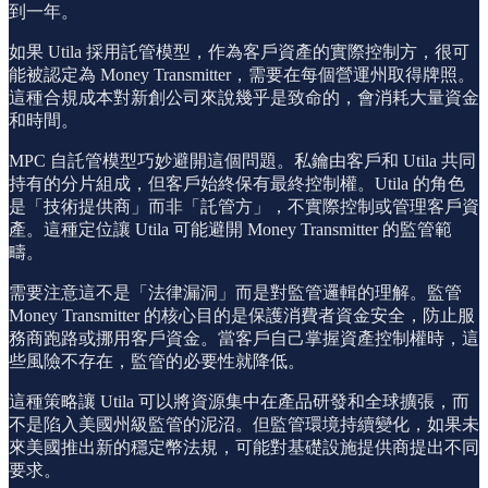
到一年。
如果 Utila 採用託管模型，作為客戶資產的實際控制方，很可
能被認定為 Money Transmitter，需要在每個營運州取得牌照。
這種合規成本對新創公司來說幾乎是致命的，會消耗大量資金
和時間。
MPC 自託管模型巧妙避開這個問題。私鑰由客戶和 Utila 共同
持有的分片組成，但客戶始終保有最終控制權。Utila 的角色
是「技術提供商」而非「託管方」，不實際控制或管理客戶資
產。這種定位讓 Utila 可能避開 Money Transmitter 的監管範
疇。
需要注意這不是「法律漏洞」而是對監管邏輯的理解。監管
Money Transmitter 的核心目的是保護消費者資金安全，防止服
務商跑路或挪用客戶資金。當客戶自己掌握資產控制權時，這
些風險不存在，監管的必要性就降低。
這種策略讓 Utila 可以將資源集中在產品研發和全球擴張，而
不是陷入美國州級監管的泥沼。但監管環境持續變化，如果未
來美國推出新的穩定幣法規，可能對基礎設施提供商提出不同
要求。