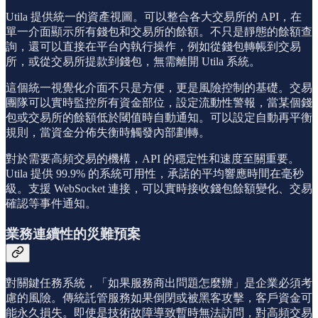
Utila 提供統一的資產視圖。可以整合各大交易所的 API，在
單一介面顯示所有錢包和交易所的餘額。不只是靜態的餘額查
詢，還可以直接在平台內執行操作，例如從錢包轉帳到交易
所，或從交易所提款到錢包，無需離開 Utila 系統。
這個統一視覺化介面不只是方便，更是風險控制的基礎。交易
團隊可以實時監控所有資金部位，設定流動性警報，當某個錢
包或交易所的餘額低於閾值時自動通知。可以設定自動再平衡
規則，當資金分佈失衡時觸發內部劃轉。
對於需要高頻交易的機構，API 的穩定性和速度至關重要。
Utila 提供 99.9% 的系統可用性，承諾的平均響應時間在毫秒
級。支援 WebSocket 連接，可以實時接收錢包餘額變化、交易
確認等事件通知。
業務連續性的災難預案
對關鍵任務系統，「如果服務商出問題怎麼辦」是企業必須考
慮的風險。傳統託管服務如果倒閉或被黑客攻擊，客戶資金可
能永久損失。即使是技術故障導致暫時無法訪問，對高頻交易