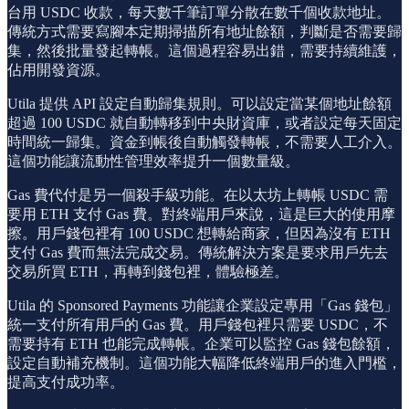
台用 USDC 收款，每天數千筆訂單分散在數千個收款地址。
傳統方式需要寫腳本定期掃描所有地址餘額，判斷是否需要歸
集，然後批量發起轉帳。這個過程容易出錯，需要持續維護，
佔用開發資源。
Utila 提供 API 設定自動歸集規則。可以設定當某個地址餘額
超過 100 USDC 就自動轉移到中央財資庫，或者設定每天固定
時間統一歸集。資金到帳後自動觸發轉帳，不需要人工介入。
這個功能讓流動性管理效率提升一個數量級。
Gas 費代付是另一個殺手級功能。在以太坊上轉帳 USDC 需
要用 ETH 支付 Gas 費。對終端用戶來說，這是巨大的使用摩
擦。用戶錢包裡有 100 USDC 想轉給商家，但因為沒有 ETH
支付 Gas 費而無法完成交易。傳統解決方案是要求用戶先去
交易所買 ETH，再轉到錢包裡，體驗極差。
Utila 的 Sponsored Payments 功能讓企業設定專用「Gas 錢包」
統一支付所有用戶的 Gas 費。用戶錢包裡只需要 USDC，不
需要持有 ETH 也能完成轉帳。企業可以監控 Gas 錢包餘額，
設定自動補充機制。這個功能大幅降低終端用戶的進入門檻，
提高支付成功率。