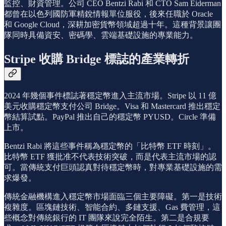
監控、財資管理。公司 CEO Bentzi Rabi 和 CTO Sam Eiderman
都曾在以色列國防軍精銳情報單位服役，後來任職於 Oracle
和 Google Cloud，深耕加密貨幣領域超過十年。這種背景讓團
隊同時具備資安、密碼學、雲端基礎設施的專業能力。
Stripe 收購 Bridge 標誌的產業轉折
2024 年幾個事件標誌著穩定幣進入主流市場。Stripe 以 11 億
美元收購穩定幣支付公司 Bridge。Visa 和 Mastercard 推出穩定
幣結算試點。PayPal 推出自己的穩定幣 PYUSD。Circle 準備
上市。
Bentzi Rabi 將這些事件稱為穩定幣的「比特幣 ETF 時刻」。
比特幣 ETF 獲批准不代表技術突破，而是代表主流市場的認
可。當傳統支付巨頭認真對待穩定幣時，對專業基礎設施的需
求爆發。
傳統金融機構進入穩定幣市場面臨三個主要障礙。第一是技術
複雜度。區塊鏈技術、智能合約、多鏈支援、Gas 費管理，這
些概念對傳統銀行的 IT 團隊來說完全陌生。第二是合規要