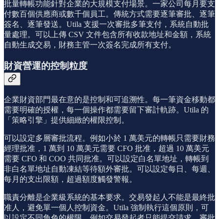
批量轉帳功能針對企業的大規模支付場景。一家公司每月要支
付數百個供應商或數千個員工。傳統方式需要逐筆審批、逐筆
簽名、逐筆發送。Utila 支援一次審批多筆支付，系統自動批
量處理。可以上傳 CSV 文件包含所有收款地址和金額，系統
自動生成交易，財務主管一次簽名完成所有支付。
財資營運的控制粒度
企業財資部門最在意的是控制和可追溯性。每一筆資金移動都
需要明確的授權，每一個操作都需要留下審計軌跡。Utila 的
「策略引擎」提供細緻的權限控制。
可以設定多層審批流程。例如小於 1 萬美元的轉帳只需要財務
經理批准，1 萬到 10 萬美元需要 CFO 批准，超過 10 萬美元
需要 CFO 和 COO 共同批准。可以設定白名單地址，轉帳到
非白名單地址自動凍結等待額外審批。可以設定每日、每週、
每月的支出限額，超過額度觸發警報。
職責分離是企業級系統的基本要求。交易發起人不能是最終批
准人，避免單一個人控制資金。Utila 強制執行這個原則，可
以設定不同角色的權限，例如交易發起者只能提交請求，審批