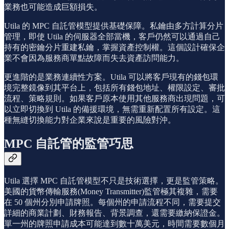
業務也可能造成巨額損失。
Utila 的 MPC 自託管模型提供基礎保障。私鑰由多方計算分片
管理，即使 Utila 的伺服器全部當機，客戶仍然可以通過自己
持有的密鑰分片重建私鑰，掌握資產控制權。這個設計確保企
業不會因為服務商單點故障而失去資產訪問能力。
更進階的是業務連續性方案。Utila 可以將客戶現有的錢包環
境完整鏡像到其平台上，包括所有錢包地址、權限設定、審批
流程、策略規則。如果客戶原本使用其他服務商出現問題，可
以立即切換到 Utila 的備援環境，無需重新配置所有設定。這
種無縫切換能力對企業來說是重要的風險對沖。
MPC 自託管的監管巧思
Utila 選擇 MPC 自託管模型不只是技術選擇，更是監管策略。
美國的貨幣傳輸服務(Money Transmitter)監管極其複雜，需要
在 50 個州分別申請牌照。每個州的申請流程不同，需要提交
詳細的商業計劃、財務報告、背景調查，還需要繳納保證金。
單一州的牌照申請成本可能達到數十萬美元，時間需要數個月