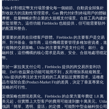
Utila 針對穩定幣支付場景優化每一個細節。自動資金歸集針
對收款方的流動性管理需求。Gas 費代付針對終端用戶的體驗
摩擦。批量轉帳針對企業的大規模支付場景。合規工具內建針
對監管壓力。這些功能 Fireblocks 也能提供，但可能需要額外
的配置和整合。
更重要的差異在目標客戶群體。Fireblocks 的主要客戶是交易
所、對沖基金、做市商，這些機構需要管理多種加密資產，進
行複雜的交易策略。Utila 的主要客戶是支付公司、銀行、金
融科技，這些機構的核心需求是高效、安全、合規地處理穩定
幣。
對於一家拉美支付公司，Fireblocks 提供的跨交易所套利功
能、DeFi 收益聚合功能可能用不到，反而增加系統複雜度。
Utila 提供的專注於支付流程的工具更貼近實際需求。這種產
品市場契合度(Product-Market Fit)的差異，決定了垂直專業化
策略的可行性。
定價策略也體現差異化。Fireblocks 的企業方案年費從 1.8 萬
美元起，但實際上大型客戶的費用可能達到數十萬美元。Utila
強調「簡單、透明、靈活」的定價，可能對中型金融科技公司