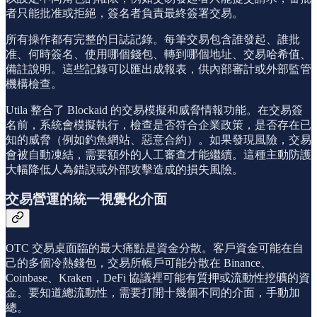
者只能批准或拒絕，簽名者負責最終簽署交易。
所有操作都有完整的日誌記錄。每筆交易包含誰發起、誰批
准、何時簽名、使用哪個錢包、轉到哪個地址、交易哈希值、
備註說明。這些記錄可以匯出成報表，供內部審計或外部監管
機構檢查。
Utila 整合了 Blockaid 的交易模擬和威脅情報功能。在交易簽
名前，系統會模擬執行，檢查是否符合企業政策，是否存在已
知的威脅（例如釣魚網站、惡意合約）。如果發現風險，交易
會被自動凍結，需要額外的人工審查才能繼續。這種主動防護
大幅降低人為錯誤或外部攻擊造成的損失風險。
交易營運的統一視覺化介面
OTC 交易桌面臨的最大痛點是資金分散。客戶資金可能在自
己的多個冷熱錢包，交易所帳戶可能分散在 Binance、
Coinbase、Kraken，DeFi 協議裡可能有質押或流動性挖礦的資
金。要知道總流動性，需要打開十幾個不同的介面，手動加
總。