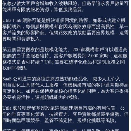
依賴少數大客戶會增加收入波動風險。但過早追求客戶數量可
能稀釋有限的服務資源，降低服務品質。
Utila Link 網路可能是解決這個困境的路徑。如果成功建立機
構間網路，每個參與機構都會因為網路效應而提高黏性，單一
客戶流失的影響降低。但網路效應的啟動需要臨界規模，這需
要時間和資源投入。
第五個需要觀察的是規模化能力。200 家機構客戶可以通過高
接觸的白手套服務維持。當客戶數增長到 2,000 家時，這種服
務模式是否可持續？Utila 需要在標準化產品和定制服務之間
找到平衡點。
SaaS 公司通常的路徑是將成熟功能產品化，減少人工介入，
用自動化工具替代人工服務。但機構級市場的客戶通常期待高
度定制化。如何在保持產品核心標準化的同時，為大客戶提供
必要的靈活性，這是組織能力的考驗。
Utila 處於穩定幣基礎設施這個高速增長市場的有利位置。公
司的垂直專業化策略、技術實力、客戶質量都是競爭優勢。但
同時面臨巨頭競爭、監管不確定性、規模化挑戰等風險。