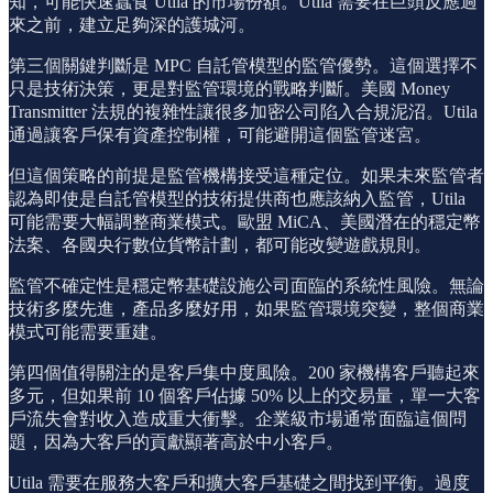
知，可能快速蠶食 Utila 的市場份額。Utila 需要在巨頭反應過
來之前，建立足夠深的護城河。
第三個關鍵判斷是 MPC 自託管模型的監管優勢。這個選擇不
只是技術決策，更是對監管環境的戰略判斷。美國 Money
Transmitter 法規的複雜性讓很多加密公司陷入合規泥沼。Utila
通過讓客戶保有資產控制權，可能避開這個監管迷宮。
但這個策略的前提是監管機構接受這種定位。如果未來監管者
認為即使是自託管模型的技術提供商也應該納入監管，Utila
可能需要大幅調整商業模式。歐盟 MiCA、美國潛在的穩定幣
法案、各國央行數位貨幣計劃，都可能改變遊戲規則。
監管不確定性是穩定幣基礎設施公司面臨的系統性風險。無論
技術多麼先進，產品多麼好用，如果監管環境突變，整個商業
模式可能需要重建。
第四個值得關注的是客戶集中度風險。200 家機構客戶聽起來
多元，但如果前 10 個客戶佔據 50% 以上的交易量，單一大客
戶流失會對收入造成重大衝擊。企業級市場通常面臨這個問
題，因為大客戶的貢獻顯著高於中小客戶。
Utila 需要在服務大客戶和擴大客戶基礎之間找到平衡。過度