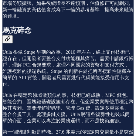
市場份額擴張。如果後續增長不達預期，估值修正可能劇烈。
新一輪融資的高估值會成為下一輪的參考基準，提高未來融資
的難度。
馬克碎念
Utila 很像 Stripe 早期的故事。2010 年左右，線上支付技術已
經存在，但開發者要整合支付功能極其痛苦。需要申請銀行帳
戶，理解 PCI 合規要求，處理不同國家的貨幣和支付方式，
維護複雜的後端系統。Stripe 的創新在於把所有複雜性隱藏在
簡單的 API 背後，開發者只需要幾行代碼就能接受信用卡支
付。
Utila 在穩定幣領域做類似的事。技術已經成熟，MPC 錢包、
智能合約、區塊鏈基礎設施都存在。但企業要實際使用穩定幣
極其複雜。需要理解密碼學、管理 Gas 費、設定多重簽名、
整合合規工具、處理多鏈支援。Utila 將這些複雜性包裝成簡
單的介面，企業可以專注於業務邏輯，而不是技術細節。
第一個關鍵判斷是時機。27.6 兆美元的穩定幣交易量不是突然