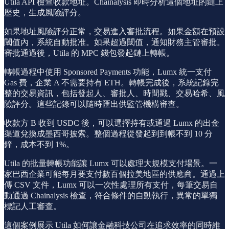
Utila API 檢查收款地址。Chainalysis 即時分析這個地址的鏈上
歷史，生成風險評分。
如果地址風險評分正常，交易進入審批流程。如果金額在預設
閾值內，系統自動批准。如果超過閾值，通知財務主管審批。
審批通過後，Utila 的 MPC 錢包發起鏈上轉帳。
轉帳過程中使用 Sponsored Payments 功能，Lumx 統一支付
Gas 費，企業 A 不需要持有 ETH。轉帳完成後，系統記錄完
整的交易資訊，包括發起人、審批人、時間戳、交易哈希、風
險評分。這些記錄可以隨時匯出供監管機構審查。
收款方 B 收到 USDC 後，可以選擇持有或通過 Lumx 的出金
渠道兌換成墨西哥披索。整個過程從發起到到帳不到 10 分
鐘，成本不到 1%。
Utila 的批量轉帳功能讓 Lumx 可以處理大規模支付場景。一
家巴西企業可能每月要支付數百個拉美地區的供應商。通過上
傳 CSV 文件，Lumx 可以一次性處理所有支付，每筆交易自
動通過 Chainalysis 檢查，符合條件的自動執行，異常的單獨
標記人工審查。
這個案例展示 Utila 如何讓金融科技公司在追求效率的同時維