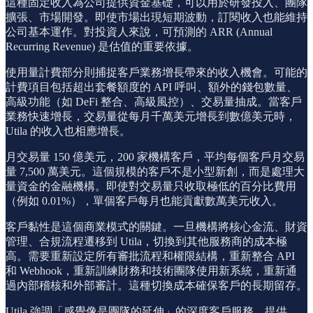
這種固定收入為公司提供資金基礎，可以用於研發投入、團隊
擴張、市場開發。即使市場出現短期波動，訂閱收入也能維持
公司基本運作。對投資人來說，可預測的 ARR (Annual
Recurring Revenue) 是估值的重要依據。
使用量計費部分則捕捉客戶業務增長帶來的收入機會。可能的
計費項目包括超出套餐額度的 API 呼叫、額外的錢包數量、
高級功能（如 DeFi 整合、高級風控）、交易量抽成。當客戶
業務快速增長，交易量從每月千萬美元增長到數億美元時，
Utila 的收入也相應增長。
月交易量 150 億美元，200 家機構客戶，平均每個客戶月交易
量 7,500 萬美元。這個規模的客戶不是小型新創，而是處理大
量資金的金融機構。即使對交易量只收取極低的百分比費用
（例如 0.01%），單個客戶每月也能貢獻數萬美元收入。
客戶黏性是這個商業模式的關鍵。一旦機構將核心金流、財資
管理、合規流程遷移到 Utila，切換到其他服務商的成本極
高。需要重新設定所有審批流程和權限結構，重新整合 API
和 Webhook，重新訓練財務和技術團隊使用新系統，重新通
過內部稽核和外部審計。這種切換成本確保客戶的長期留存。
Utila 強調「感覺像是團隊的延伸」的深度客戶服務。提供