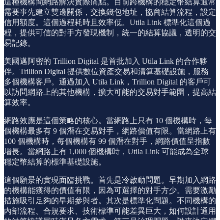
這種機構間網路解決實際痛點。目前跨機構的穩定幣結算通常
需要事先建立雙邊關係，交換錢包地址，協商結算流程，設定
信用額度。這個過程耗時且效率低。Utila Link 標準化這個過
程，提供可信的對手方發現機制，統一的結算協議，透明的交
易記錄。
美國邁阿密的 Trillion Digital 是首批加入 Utila Link 的合作夥
伴。Trillion Digital 提供數位資產交易和清算基礎設施，服務
多個機構客戶。通過加入 Utila Link，Trillion Digital 的客戶可
以訪問網路上的其他機構，擴大可能的交易對手範圍，提高結
算效率。
網路效應是這個策略的核心。當網路上只有 10 個機構時，每
個機構最多有 9 個潛在交易對手，網路價值有限。當網路上有
100 個機構時，每個機構有 99 個潛在對手，網路價值呈指數
增長。當網路上有 1,000 個機構時，Utila Link 可能成為全球
穩定幣結算的標準基礎設施。
這個願景的實現面臨挑戰。首先是冷啟動問題。早期加入網路
的機構能獲得的價值有限，因為可選擇的對手方少。需要激勵
措施吸引足夠的早期參與者。其次是標準化問題。不同機構的
內部流程、合規要求、技術標準可能差異巨大，如何設計通用