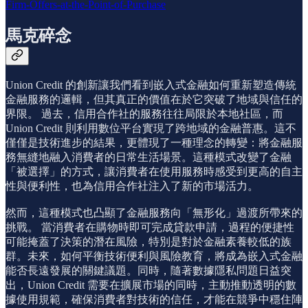
Firm-Offers-at-the-Point-of-Purchase
馬克碎念
Union Credit 的創新讓我們看到嵌入式金融如何重新塑造傳統
金融服務的邏輯，但其真正的價值在於它突破了地域與信任的
界限。 過去，信用合作社的服務往往局限於本地社區，而
Union Credit 則利用數位平台實現了跨地域的金融普惠。這不
僅僅是技術進步的結果，更體現了一種理念的轉變：將金融服
務無縫地融入消費者的日常生活場景。這種模式改變了金融
「被選擇」的方式，讓消費者在使用服務時感受到更高的自主
性與便利性，也為信用合作社注入了新的市場活力。
然而，這種模式也凸顯了金融服務向「無形化」過渡所帶來的
挑戰。 當消費者在購物時即可完成貸款申請，過程的便捷性
可能掩蓋了決策的潛在風險，特別是對於金融素養較低的族
群。未來，如何平衡技術便利與風險教育，將成為嵌入式金融
能否長遠發展的關鍵議題。同時，隨著數據隱私問題日益突
出，Union Credit 需要在擴展市場的同時，主動推動透明的數
據使用規範，確保消費者對技術的信任，才能在競爭中穩住陣