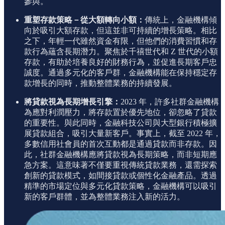
參與。
重塑存款策略－從大額轉向小額：
傳統上，金融機構傾
向於吸引大額存款，但這並非可持續的增長策略。相比
之下，年輕一代雖然資金有限，但他們的消費習慣和存
款行為蘊含長期潛力。聚焦於千禧世代和 Z 世代的小額
存款，有助於培養良好的財務行為，並促進長期客戶忠
誠度。通過多元化的客戶群，金融機構能在保持穩定存
款增長的同時，推動整體業務的持續發展。
將貸款視為長期增長引擎：
2023 年，許多社群金融機構
為應對利潤壓力，將存款置於優先地位，卻忽略了貸款
的重要性。與此同時，金融科技公司與大型銀行積極擴
展貸款組合，吸引大量新客戶。事實上，截至 2022 年，
多數信用社會員的首次互動都是通過貸款而非存款。因
此，社群金融機構應將貸款視為長期策略，而非短期應
急方案。這意味著不僅要重視傳統貸款業務，還需探索
創新的貸款模式，如間接貸款或個性化金融產品。透過
精準的市場定位與多元化貸款策略，金融機構可以吸引
新的客戶群體，並為整體業務注入新的活力。