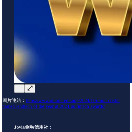
圖片連結：
https://www.unioncredit.app/2024/11/union-credit-
named-lendtech-of-the-year-at-2024-us-fintech-awards/
Jovia金融信用社：