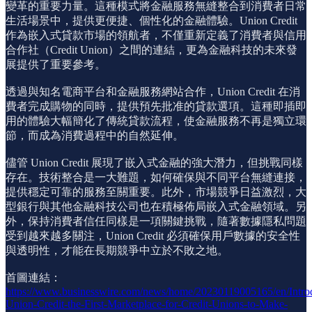
變革的重要力量。這種模式將金融服務無縫整合到消費者日常
生活場景中，提供更便捷、個性化的金融體驗。Union Credit
作為嵌入式貸款市場的領航者，不僅重新定義了消費者與信用
合作社（Credit Union）之間的連結，更為金融科技的未來發
展提供了重要參考。
透過與知名電商平台和金融服務網站合作，Union Credit 在消
費者完成購物的同時，提供預先批准的貸款選項。這種即插即
用的體驗大幅簡化了傳統貸款流程，使金融服務不再是獨立環
節，而成為消費過程中的自然延伸。
儘管 Union Credit 展現了嵌入式金融的強大潛力，但挑戰同樣
存在。技術整合是一大難題，如何確保與不同平台無縫連接，
提供穩定可靠的服務至關重要。此外，市場競爭日益激烈，大
型銀行與其他金融科技公司也在積極佈局嵌入式金融領域。另
外，保持消費者信任同樣是一項關鍵挑戰，隨著數據隱私問題
受到越來越多關注，Union Credit 必須確保用戶數據的安全性
與透明性，才能在長期競爭中立於不敗之地。
首圖連結：
https://www.businesswire.com/news/home/20230119005165/en/Intro
Union-Credit-the-First-Marketplace-for-Credit-Unions-to-Make-