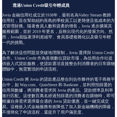
透過Union Credit吸引年輕成員
Jovia 金融信用社成立於1938年，最初名為Valley Stream 教師
信用社，旨在幫助紐約長島的學校員工以更簡便且低成本的方
式管理財務。隨著會員人數和資產的增長，Jovia 逐步擴展其
服務範圍，並於 2019 年更名，反映出現代化的發展方向。然
而，Jovia面臨著淨利差縮窄、會員基礎複雜化以及吸引年輕
一代的挑戰。
為了解決這些問題並突破地理限制，Jovia 選擇與 Union Credit
合作。Union Credit 作為首個數位貸款市場，為信用合作社提
供嵌入式貸款服務，使貸款選項直接整合到消費者的日常購物
體驗中，無需繁瑣的申請流程。
Union Credit 將 Jovia 的貸款產品整合到合作夥伴的電子商務平
台中，如 Way.com、QuinStreet 和 Bankrate，並利用預篩選的
信用局數據，將消費者需求與 Jovia 的產品、貸款標準及利率
進行匹配。這使數百萬名經過預篩選的消費者在購物時，即可
根據自身需求選擇最合適的 Jovia 貸款優惠，並一鍵完成交
易。這種嵌入式金融服務有效降低了加入新金融機構的障礙，
不僅簡化了申請流程，還提升了用戶滿意度。