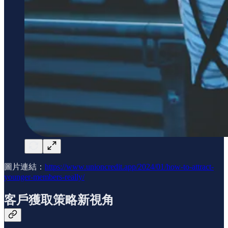
圖片連結：
https://www.unioncredit.app/2024/01/how-to-attract-
younger-members-really/
客戶獲取策略新視角