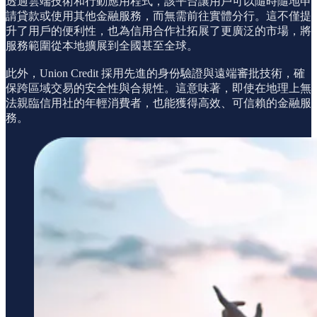
透過雲端技術和行動應用程式，該平台讓用戶可以隨時隨地申
請貸款或使用其他金融服務，而無需前往實體分行。這不僅提
升了用戶的便利性，也為信用合作社拓展了更廣泛的市場，將
服務範圍從本地擴展到全國甚至全球。
此外，Union Credit 採用先進的身份驗證與遠端審批技術，確
保跨區域交易的安全性與合規性。這意味著，即使在地理上無
法親臨信用社的年輕消費者，也能獲得高效、可信賴的金融服
務。