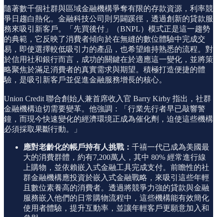
隨著數千個社群與區域金融機構爭奪有限的存款資源，利率競
爭日趨白熱化。金融科技公司則另闢蹊徑，透過創新的貸款服
務來吸引新客戶。「先買後付」（BNPL）模式正是這一趨勢
的典範，它反映了消費者傾向於在無縫的數位體驗中完成交
易，即使選擇較低吸引力的產品，也希望維持熟悉的流程。對
於信用社和銀行而言，成功的關鍵在於適應這一變化，並將策
略聚焦於滿足消費者的真實需求與期望。積極打造便捷的體
驗，是吸引新客戶並促進金融服務增長的核心。
Union Credit 聯合創始人兼首席收入官 Barry Kirby 指出，社群
金融機構迫切需要變革。他強調：「行業先行者早已敲響警
鐘，而現今快速變化的經濟環境正成為催化劑，迫使這些機構
必須採取果斷行動。」
應對老齡化的帳戶持有人挑戰：
千禧一代已成為美國最
大的消費群體，約有7,200萬人，其中 80% 經常進行線
上購物，並依賴嵌入式金融工具完成支付。前瞻性的社
群金融機構應投資於嵌入式金融戰略，來吸引這些年輕
且數位素養高的消費者。透過將競爭力強的貸款與金融
服務嵌入他們的日常購物流程中，這些機構能有效簡化
使用者體驗，提升互動率，並讓年輕客戶更願意加入和