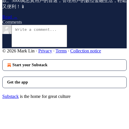
款。5000萬忠實用戶的首選，管理用戶的數位金融生活，輕鬆
又便利！📱
Read →
Comments
© 2026 Mark Lin
·
Privacy
∙
Terms
∙
Collection notice
Start your Substack
Get the app
Substack
is the home for great culture