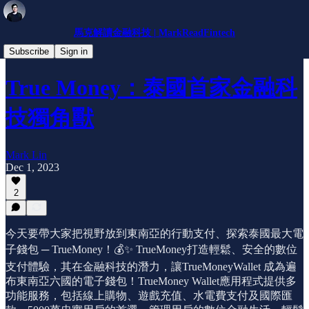
馬克解讀金融科技 | MarkReadFintech
公司介紹
Subscribe
Sign in
True Money：泰國首家金融科
技獨角獸
Mark Lin
Dec 1, 2023
2
今天要帶大家把視野放到東南亞的行動支付、探索泰國最大電
子錢包 ─ TrueMoney！💰✨ TrueMoney打造輕鬆、安全的數位
支付體驗，其在金融科技的潛力，讓TrueMoneyWallet 成為遍
布東南亞六國的電子錢包！TrueMoney Wallet應用程式提供多
功能服務，包括線上購物、遊戲充值、水電費支付及國際匯