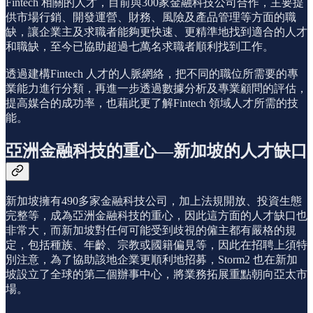
Fintech 相關的人才，目前與300家金融科技公司合作，主要提
供市場行銷、開發運營、財務、風險及產品管理等方面的職
缺，讓企業主及求職者能夠更快速、更精準地找到適合的人才
和職缺，至今已協助超過七萬名求職者順利找到工作。
透過建構Fintech 人才的人脈網絡，把不同的職位所需要的專
業能力進行分類，再進一步透過數據分析及專業顧問的評估，
提高媒合的成功率，也藉此更了解Fintech 領域人才所需的技
能。
亞洲金融科技的重心—新加坡的人才缺口
新加坡擁有490多家金融科技公司，加上法規開放、投資生態
完整等，成為亞洲金融科技的重心，因此這方面的人才缺口也
非常大，而新加坡對任何可能受到歧視的僱主都有嚴格的規
定，包括種族、年齡、宗教或國籍偏見等，因此在招聘上須特
別注意，為了協助該地企業更順利地招募，Storm2 也在新加
坡設立了全球的第二個辦事中心，將業務拓展重點朝向亞太市
場。