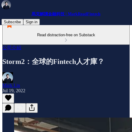
馬克解讀金融科技 | MarkReadFintech
Subscribe
Sign in
Read distraction-free on Substack
公司介紹
Storm2：全球的Fintech人才庫？
Mark Lin
Jul 19, 2022