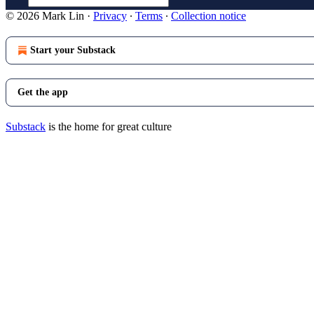
© 2026 Mark Lin
·
Privacy
∙
Terms
∙
Collection notice
Start your Substack
Get the app
Substack
is the home for great culture