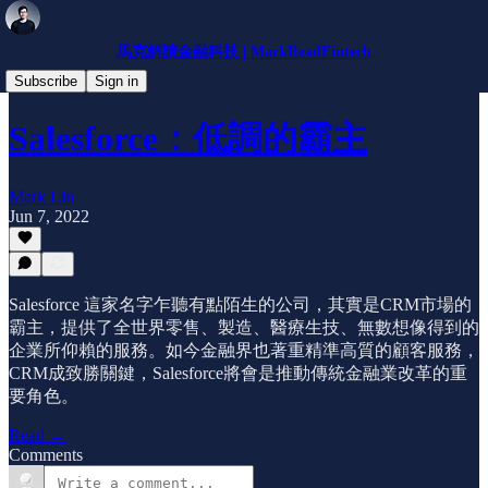
馬克解讀金融科技 | MarkReadFintech
公司介紹
Subscribe
Sign in
Salesforce：低調的霸主
Mark Lin
Jun 7, 2022
Salesforce 這家名字乍聽有點陌生的公司，其實是CRM市場的
霸主，提供了全世界零售、製造、醫療生技、無數想像得到的
企業所仰賴的服務。如今金融界也著重精準高質的顧客服務，
CRM成致勝關鍵，Salesforce將會是推動傳統金融業改革的重
要角色。
Read →
Comments