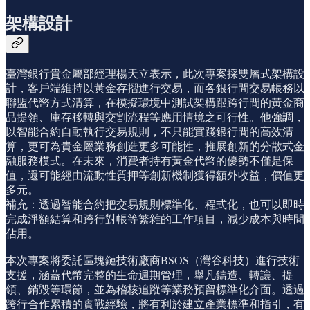
架構設計
臺灣銀行貴金屬部經理楊天立表示，此次專案採雙層式架構設
計，客戶端維持以黃金存摺進行交易，而各銀行間交易帳務以
聯盟代幣方式清算，在模擬環境中測試架構跟跨行間的黃金商
品提領、庫存移轉與交割流程等應用情境之可行性。他強調，
以智能合約自動執行交易規則，不只能實踐銀行間的高效清
算，更可為貴金屬業務創造更多可能性，推展創新的分散式金
融服務模式。在未來，消費者持有黃金代幣的優勢不僅是保
值，還可能經由流動性質押等創新機制獲得額外收益，價值更
多元。
補充：透過智能合約把交易規則標準化、程式化，也可以即時
完成淨額結算和跨行對帳等繁雜的工作項目，減少成本與時間
佔用。
本次專案將委託區塊鏈技術廠商BSOS（灣谷科技）進行技術
支援，涵蓋代幣完整的生命週期管理，舉凡鑄造、轉讓、提
領、銷毀等環節，並為稽核追蹤等業務預留標準化介面。透過
跨行合作累積的實戰經驗，將有利於建立產業標準和指引，有