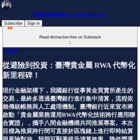
馬克解讀金融科技 | MarkReadFintech
Subscribe
Sign in
Read distraction-free on Substack
小知識
從避險到投資：臺灣貴金屬 RWA 代幣化
新里程碑！
現行金融架構下，我國銀行從事黃金買賣所產生的
交易，最終多透過臺灣銀行進行集中清算，流程依
賴傳統帳務與人工處理機制。臺灣銀行近來宣布將
啟動「貴金屬業務運用RWA代幣化技術跨行應用聯
合實證」，攜手八間金融機構共同推展專案。本次
目標為推展跨行間可直接於區塊鏈上進行即時結算
與風險對沖，預期可顯著提升清算效率、降低營運