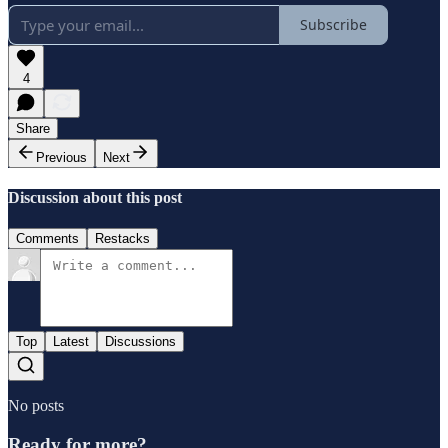
Subscribe
4
Share
Previous
Next
Discussion about this post
Comments
Restacks
Top
Latest
Discussions
No posts
Ready for more?