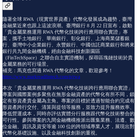
隨著全球 RWA（現實世界資產）代幣化發展成為趨勢，臺灣
金融業近來也跟上這波浪潮。臺灣銀行 8 月 22 日宣布，啟動
「貴金屬業務運用 RWA 代幣化技術跨行應用聯合實證」專
案，攜手土地銀行、華南銀行、彰化銀行、上海商業儲蓄銀
行、臺灣中小企業銀行、永豐銀行、中國信託商業銀行和將來
銀行共九間金融機構，經由金融科技創新園區
（FinTechSpace）之聯合自主實證機制，探尋區塊鏈技術於貴
金屬業務的可行場景。
補充：馬克也寫過 RWA 代幣化的文章，歡迎參考！
https://www.markreadfintech.com/p/rwa
本次「貴金屬業務運用 RWA 代幣化技術跨行應用聯合實證」
專案與國際案例多聚焦在無形金融資產的代幣化有所不同，鎖
定有形資產貴金屬為主角。專案的目標於透過智能合約完成有
形資產跨行交付、清算與提領等服務，並致力提升服務效率、
降低營運成本，同時亦評估實體分行服務跟代幣化技術整合的
可行性。參與專案的九間金融機構推派出匯集業務、法遵、數
位金融、資訊及資安等逾 100 位的跨領域專業人才，展現出對
代幣化基礎設施、以及金融科技創新的重視。