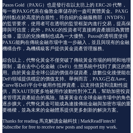
Paxos Gold（PAXG）也是發行在以太坊上的 ERC-20 代幣，
每一枚PAXG代表在倫敦金庫儲存的一盎司實體黃金。PAXG
的特點在於高度的合規性，符合紐約金融服務部（NYDFS）
的監管要求，使用者可在透明的監管框架內進行交易，提高保
障與可信度；此外，PAXG的投資者可直接將資產贖回為實體
金條，靈活的兌換機制也成為一大優勢。Paxos的透明度使得
PAXG能夠在傳統金融市場中進一步融入，並且與現有的金融
機構合作，為機構級客戶提供黃金資產管理服務。
綜合以上，代幣化黃金不僅突破了傳統黃金市場的時間和地理
限制，還在去中心化金融（DeFi）生態系統中找到了廣泛的應
用。由於黃金是全球公認的價值存儲資產，故數位化後便能在
DeFi領域提供穩定的價值支持。舉例而言，PAXG已在Aave、
Curve等DeFi平台中被用作抵押資產，以支持借貸和流動性提
供，而XAUT則更多地被用作波動性對沖工具，幫助加密投資
者管理其資產組合的風險。隨著黃金在全球金融市場中的角色
逐步擴大，代幣化黃金可能成為連接傳統金融與加密市場的重
要橋樑，並為未來的金融體系提供更多創新的解決方案。
Thanks for reading 馬克解讀金融科技 | MarkReadFintech!
Subscribe for free to receive new posts and support my work.