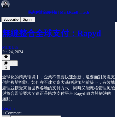
馬克解讀金融科技 | MarkReadFintech
公司介紹
Subscribe
Sign in
無縫整合全球支付：Rapyd
Mark Lin
Jan 24, 2024
1
全球化的商業環境中，企業不僅要快速創新，還要面對跨境支
付的複雜挑戰。如何在不建立龐大基礎設施的前提下，有效地
處理並接受來自世界各地的支付方式，同時又能嚴格管理風險
與符合監管要求？這正是跨境支付平台 Rapyd 致力於解決的
痛點。
Read →
1 Comment