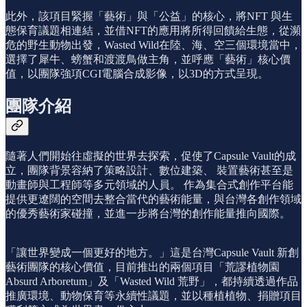
此外，該項目緊握「藝術」與「公益」的核心，將NFT 與生
態保育議題相連結，並借NFT的應用將所得回饋給生態，從瀕
危的野生動物出發，Wasted Wild在陸、海、空三個環境當中，
選擇了犀牛、螃蟹和渡渡鳥做主角，並呼應「藝術」核心價
值，以團隊強項CGI電腦合成影像，以3D的方式呈現。
團隊介紹
隨著人們開始往虛擬的世界去探索，促使了Capsule Vault的成
立，團隊背景容納了策略設計、數位建築、 裝置藝術甚至是
動畫師與工程師等多元領域的人員。 作為集合式創作平台能
提供更遼闊的空間去整合當代的藝術能量，與台灣各創作領域
的優秀藝術家碰撞，並進一步將台灣的創作能量推向國際。
「讓世界變成一個更好的地方。」這是台灣Capsule Vault 新創
藝術團隊的核心價值，目前推出的兩個項目「荒謬植物園
Absurd Arboretum」及「Wasted Wild 荒野」，都持續透過作品
推廣環境、動物保育等永續性議題，並以種植植物、捐贈項目