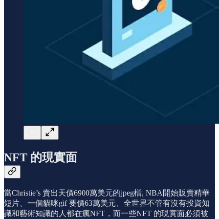
NFT 的現實面
當Christie’s 賣出天價6900萬美元的jpeg檔, NBA開始販賣精華
短片、一個貓咪gif 要價63萬美元、全世界不管有沒有投資知
識和藝術知識的人都在瘋NFT，而一些NFT 的現實面必須被