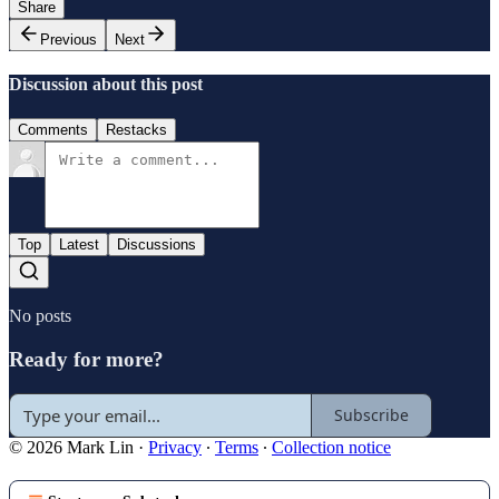
Share
Previous
Next
Discussion about this post
Comments
Restacks
Top
Latest
Discussions
No posts
Ready for more?
Subscribe
© 2026 Mark Lin
·
Privacy
∙
Terms
∙
Collection notice