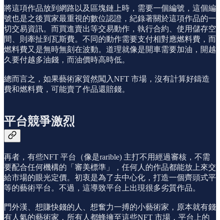
將這項作品放到網路以及區塊鏈上時，需要一個編號，這個編
號也是之後買家最重視的數位認證，紀錄著關於這項作品的一
切交易資訊。而買進賣出等交易動作，執行合約、使用儲存空
間、則牽扯到瓦斯費。不同的動作需要支付相對應燃料費，而
燃料費又是無時無刻在波動。道理就像是開車需要加油，開越
久要付越多油錢，而油價時高時低。
總而言之，如果藝術家貿然闖入NFT 市場，沒有計算好鑄造
費和燃料費，可能賣了作品還賠錢。
平台競爭激烈
再者，有些NFT 平台（像是rarible) 主打不用經過審核，不需
要配合任何機構的「審美標準」，任何人的作品都能放上來交
給市場的眼光定價。初衷是為了去中心化，打造一個齊頭式平
等的藝術平台。不過，這導致平台上出現很多劣質作品。
門外漢、想賺快錢的人、想奮力一搏的小藝術家，原本就有錢
有人氣的藝術家，所有人都蜂擁至這些NFT 市場，平台上的