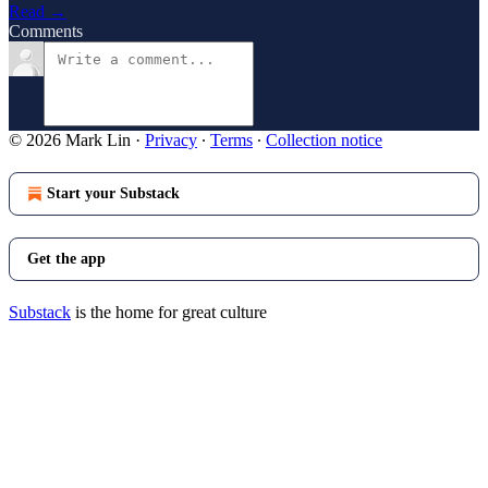
Read →
Comments
© 2026 Mark Lin
·
Privacy
∙
Terms
∙
Collection notice
Start your Substack
Get the app
Substack
is the home for great culture