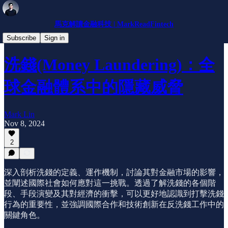
馬克解讀金融科技 | MarkReadFintech
小知識
Subscribe
Sign in
洗錢(Money Laundering)：全
球金融體系中的隱藏威脅
Mark Lin
Nov 8, 2024
2
深入剖析洗錢的定義、運作機制，討論其對金融市場的影響，
並闡述國際社會如何應對這一挑戰。透過了解洗錢的各個階
段、手段演變及其對經濟的衝擊，可以更好地認識到打擊洗錢
行為的重要性，並強調國際合作和技術創新在反洗錢工作中的
關鍵角色。