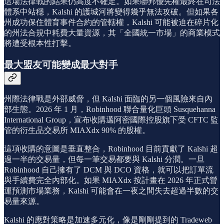
這場法律戰的結果仍高度不確定。如果聯邦優先權最終在司法
體系中站穩，Kalshi 的護城河將變得幾乎無法攻破。但如果各
州成功保住體育事件合約的管轄權，Kalshi 可能被迫在碎片化
的州法合規中耗費大量資源，其「全國統一市場」的商業模式
將遭受根本性打擊。
最大盟友可能變成最大對手
州際法律戰是外部威脅，但 Kalshi 面臨的另一個風險來自內
部生態。2026 年 1 月，Robinhood 聯合量化巨頭 Susquehanna
International Group，宣布收購邁阿密國際控股旗下受 CFTC 監
管的衍生品交易所 MIAXdx 90% 的股權。
這項收購的意圖是垂直整合，Robinhood 目前貢獻了 Kalshi 超
過一半的交易量，但每一筆交易都要與 Kalshi 分潤。一旦
Robinhood 自己擁有了 DCM 與 DCO 資格，就可以把訂單流
與手續費完全內部化。如果 MIAXdx 按計畫在 2026 年正式營
運預測市場業務，Kalshi 可能會在一夜之間失去超過半數的交
易量來源。
Kalshi 的應對策略是加速多元化，像是剛剛提到的 Tradeweb