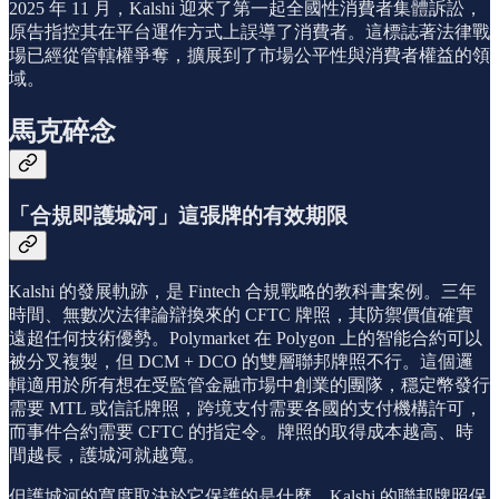
2025 年 11 月，Kalshi 迎來了第一起全國性消費者集體訴訟，
原告指控其在平台運作方式上誤導了消費者。這標誌著法律戰
場已經從管轄權爭奪，擴展到了市場公平性與消費者權益的領
域。
馬克碎念
「合規即護城河」這張牌的有效期限
Kalshi 的發展軌跡，是 Fintech 合規戰略的教科書案例。三年
時間、無數次法律論辯換來的 CFTC 牌照，其防禦價值確實
遠超任何技術優勢。Polymarket 在 Polygon 上的智能合約可以
被分叉複製，但 DCM + DCO 的雙層聯邦牌照不行。這個邏
輯適用於所有想在受監管金融市場中創業的團隊，穩定幣發行
需要 MTL 或信託牌照，跨境支付需要各國的支付機構許可，
而事件合約需要 CFTC 的指定令。牌照的取得成本越高、時
間越長，護城河就越寬。
但護城河的寬度取決於它保護的是什麼。Kalshi 的聯邦牌照保