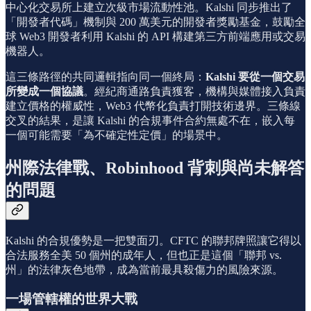
中心化交易所上建立次級市場流動性池。Kalshi 同步推出了
「開發者代碼」機制與 200 萬美元的開發者獎勵基金，鼓勵全
球 Web3 開發者利用 Kalshi 的 API 構建第三方前端應用或交易
機器人。
這三條路徑的共同邏輯指向同一個終局：
Kalshi 要從一個交易
所變成一個協議
。經紀商通路負責獲客，機構與媒體接入負責
建立價格的權威性，Web3 代幣化負責打開技術邊界。三條線
交叉的結果，是讓 Kalshi 的合規事件合約無處不在，嵌入每
一個可能需要「為不確定性定價」的場景中。
州際法律戰、Robinhood 背刺與尚未解答
的問題
Kalshi 的合規優勢是一把雙面刃。CFTC 的聯邦牌照讓它得以
合法服務全美 50 個州的成年人，但也正是這個「聯邦 vs.
州」的法律灰色地帶，成為當前最具殺傷力的風險來源。
一場管轄權的世界大戰