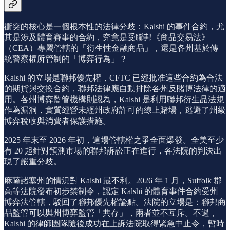
衝突的核心是一個根本性的法律分歧：Kalshi 的事件合約，尤
其是涉及體育賽事的合約，究竟是受聯邦《商品交易法》
（CEA）專屬管轄的「衍生性金融商品」，還是各州基於傳
統警察權所管制的「博弈行為」？
Kalshi 的立場是聯邦優先權，CFTC 已經批准這些合約為合法
的期貨與交換合約，聯邦法律應自動排除各州反賭博法律的適
用。各州博弈監管機構則認為，Kalshi 是利用聯邦衍生品法規
作為漏洞，實質經營未經州政府許可的線上賭場，逃避了州級
博弈稅收與消費者保護措施。
2025 年末至 2026 年初，這場管轄權之爭全面爆發。全美至少
有 20 起針對預測市場的聯邦訴訟正在進行，各法院的判決出
現了嚴重分歧。
麻薩諸塞州的情況對 Kalshi 最不利。2026 年 1 月，Suffolk 郡
高等法院發布初步禁制令，認定 Kalshi 的體育事件合約受州
博弈法管轄，駁回了聯邦優先權論點。法院的立場是：聯邦商
品監管可以與州博弈監管「共存」，兩者並不互斥。不過，
Kalshi 的律師團隊隨後成功在上訴法院取得緊急中止令，暫時