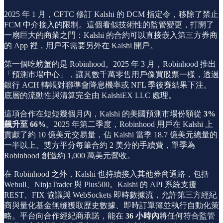
2025 年 1 月，CFTC 修訂 Kalshi 的 DCM 指定令，移除了禁止
FCM 中介接入的限制。這個看似技術性的監管變更，打開了
一扇巨大的商業之門：Kalshi 的合約可以直接嵌入第三方券商
的 App 裡，用戶不需要另外在 Kalshi 開戶。
第一個吃螃蟹的是 Robinhood。2025 年 3 月，Robinhood 推出
「預測市場中心」，讓其數千萬零售用戶像買股票一樣，透過
銀行 ACH 轉帳對聯準會降息機率或 NFL 季後賽結果下注。
底層的流動性與清算完全由 KalshiEX LLC 處理。
這項合作在短短幾個月內，Kalshi 的美國預測市場份額從
3%
飆升至 66%
。2025 年第二季度，Robinhood 用戶在 Kalshi 上
貢獻了約 10 億美元交易量，佔 Kalshi 當季 18.7 億美元總量的
一半以上。雙方平分每筆合約 2 美分的手續費，單季為
Robinhood 創造約 1,000 萬美元營收。
在 Robinhood 之外，Kalshi 也持續接入其他券商通路，包括
Webull、NinjaTrader 與 Plus500。Kalshi 的 API 系統支援
REST、FIX 協議與 WebSockets 即時數據流，允許第三方經紀
商與量化基金無縫獲取歷史數據、即時訂單簿並執行自動化策
略。平台向合作經紀商承諾，能在
36 小時內
將任何符合監管