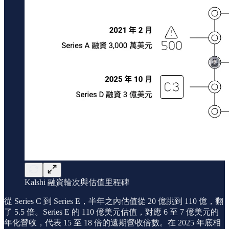
Kalshi 融資輪次與估值里程碑
從 Series C 到 Series E，半年之內估值從 20 億跳到 110 億，翻
了 5.5 倍。Series E 的 110 億美元估值，對應 6 至 7 億美元的
年化營收，代表 15 至 18 倍的遠期營收倍數。在 2025 年底相