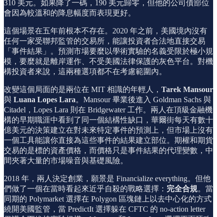
310 美元。如果降了一碼，190 美元歸零，但他的公司債部位
會因為較溫和的降息幅度而表現更好。
這個場景在五年前根本不存在。2020 年之前，美國境內沒有
任何一家受聯邦監管的交易所，能讓投資者合法地直接交易
「事件結果」。預測市場要麼以學術實驗的名義受限於極小規
模，要麼就是離岸運作、不受美國法律保護的灰色平台。對機
構投資者來說，這兩種選項都不在考慮範圍內。
改變這個局面的是兩位在 MIT 相識的年輕人，
Tarek Mansour
與
Luana Lopes Lara
。Mansour 畢業後進入 Goldman Sachs 與
Citadel，Lopes Lara 則在 Bridgewater 工作。兩人在頂級金融機
構的早期職涯中看到了同一個結構性缺口，華爾街每天有數十
億美元的決策建立在對未來特定事件的預測上，但市場上沒有
一個工具能讓你直接為這些事件的結果建立部位。期權和期貨
交易的是標的資產價格，而價格只是事件結果的代理變數，中
間夾著大量的市場噪音與基礎風險。
2018 年，兩人決定創業，願景是 Financialize everything。但他
們做了一個在當時看起來近乎自殺的戰略選擇：
完全合規
。當
同期的 Polymarket 選擇在 Polygon 區塊鏈上以去中心化的方式
繞開美國監管，當 PredictIt 選擇躲在 CFTC 的 no-action letter