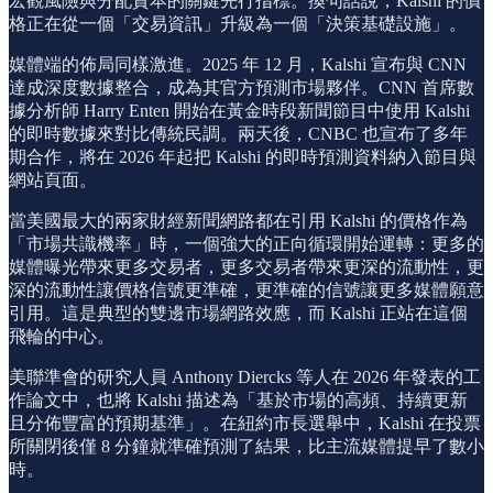
宏觀風險與分配資本的關鍵先行指標。換句話說，Kalshi 的價
格正在從一個「交易資訊」升級為一個「決策基礎設施」。
媒體端的佈局同樣激進。2025 年 12 月，Kalshi 宣布與 CNN
達成深度數據整合，成為其官方預測市場夥伴。CNN 首席數
據分析師 Harry Enten 開始在黃金時段新聞節目中使用 Kalshi
的即時數據來對比傳統民調。兩天後，CNBC 也宣布了多年
期合作，將在 2026 年起把 Kalshi 的即時預測資料納入節目與
網站頁面。
當美國最大的兩家財經新聞網路都在引用 Kalshi 的價格作為
「市場共識機率」時，一個強大的正向循環開始運轉：更多的
媒體曝光帶來更多交易者，更多交易者帶來更深的流動性，更
深的流動性讓價格信號更準確，更準確的信號讓更多媒體願意
引用。這是典型的雙邊市場網路效應，而 Kalshi 正站在這個
飛輪的中心。
美聯準會的研究人員 Anthony Diercks 等人在 2026 年發表的工
作論文中，也將 Kalshi 描述為「基於市場的高頻、持續更新
且分佈豐富的預期基準」。在紐約市長選舉中，Kalshi 在投票
所關閉後僅 8 分鐘就準確預測了結果，比主流媒體提早了數小
時。