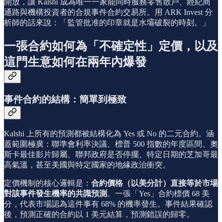
開放，讓 Kalshi 成為唯一一家能同時服務零售散戶、經紀商
通路與機構投資者的合規事件合約交易所。用 ARK Invest 分
析師的話來說：「監管批准的印章就是水壩破裂的時刻。」
一張合約如何為「不確定性」定價，以及
這門生意如何在兩年內爆發
事件合約的結構：簡單到極致
Kalshi 上所有的預測都被結構化為 Yes 或 No 的二元合約。涵
蓋範圍極廣：聯準會利率決議、標普 500 指數的年度區間、奧
斯卡最佳影片歸屬、聯邦政府是否停擺、特定日期的芝加哥最
高氣溫，甚至美國與特定國家的地緣政治衝突。
定價機制的核心邏輯是：
合約價格（以美分計）直接等於市場
對該事件發生機率的共識預測
。一張「Yes」合約標價 68 美
分，代表市場認為這件事有 68% 的機率發生。事件結果確認
後，預測正確的合約以 1 美元結算，預測錯誤的歸零。