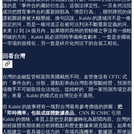
護的是「事件合約屬於衍生品」這個法律定性。一旦各州法院
成功把體育事件合約重新歸類為「博弈行為」，聯邦牌照的保
護範圍就會被大幅壓縮。換句話說，Kalshi 的護城河不是一條
固定的河，而是一條河道正在被司法判決不斷重新定義的河。
未來 12 到 24 個月內，如果聯邦與州的管轄權之爭沒有一個較
明確的方向，Kalshi 就必須同時準備兩套劇本，一套是全國統
一市場的規模化，另一套是碎片化州法下的合規工程化。
回看台灣
台灣的金融監管框架與美國截然不同。金管會沒有 CFTC 式
的「事件合約」分類，運動彩券由台灣彩券壟斷經營，預測市
場幾乎不可能取得合法地位。從純粹的「開一家預測市場交易
所」來看，Kalshi 的模式在台灣完全不適用。
但 Kalshi 的故事裡有一塊對台灣最有參考價值的拼圖：
把
「即時機率」包裝成媒體數據產品
。CNN 和 CNBC 引用
Kalshi 的價格，本質上是把交易數據轉化為新聞內容。台灣的
財經媒體長期依賴分析師觀點和歷史數據來填充版面，如果有
人能建立一套具備公信力的「市場共識機率」數據源，即使這