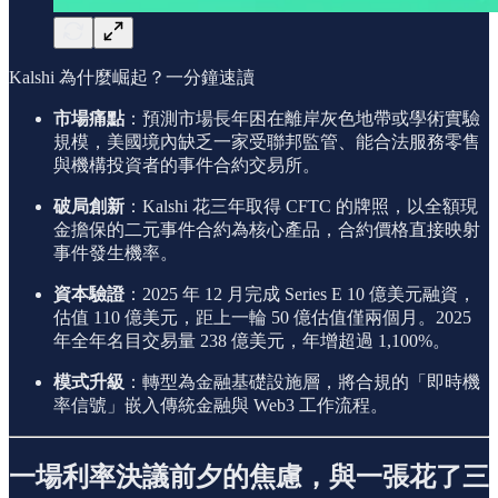
Kalshi 為什麼崛起？一分鐘速讀
市場痛點
：預測市場長年困在離岸灰色地帶或學術實驗
規模，美國境內缺乏一家受聯邦監管、能合法服務零售
與機構投資者的事件合約交易所。
破局創新
：Kalshi 花三年取得 CFTC 的牌照，以全額現
金擔保的二元事件合約為核心產品，合約價格直接映射
事件發生機率。
資本驗證
：2025 年 12 月完成 Series E 10 億美元融資，
估值 110 億美元，距上一輪 50 億估值僅兩個月。2025
年全年名目交易量 238 億美元，年增超過 1,100%。
模式升級
：轉型為金融基礎設施層，將合規的「即時機
率信號」嵌入傳統金融與 Web3 工作流程。
一場利率決議前夕的焦慮，與一張花了三