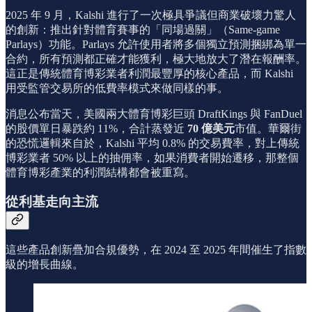
2025 年 9 月，Kalshi 進行了一次極具爭議但商業破壞力驚人
的創新：推出針對體育賽事的「同場過關」（Same-game
Parlays）功能。Parlays 允許使用者將多個獨立預測捆綁為單一
合約，所有預測都正確才能獲利，極大地放大了潛在報酬率。
這正是傳統體育博彩業者利潤最豐厚的核心產品，而 Kalshi
用受監管交易所的低費率模式來做同樣的事。
消息公布當天，美國兩大體育博彩巨頭 DraftKings 與 FanDuel
的股價單日暴跌約 11%，合計蒸發近
70 億美元
市值。華爾街
的恐慌邏輯來自於，Kalshi 平均 0.8% 的交易費率，對上傳統
博彩業者 50% 以上的抽佣率，如果消費者開始遷移，那整個
體育博彩產業的利潤結構都會被重寫。
從利基走向主流
這些產品創新疊加合規優勢，在 2024 至 2025 年間催生了指數
級的增長曲線。