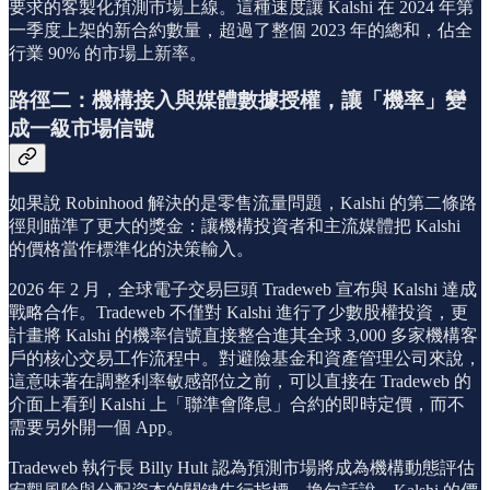
要求的客製化預測市場上線。這種速度讓 Kalshi 在 2024 年第
一季度上架的新合約數量，超過了整個 2023 年的總和，佔全
行業 90% 的市場上新率。
路徑二：機構接入與媒體數據授權，讓「機率」變
成一級市場信號
如果說 Robinhood 解決的是零售流量問題，Kalshi 的第二條路
徑則瞄準了更大的獎金：讓機構投資者和主流媒體把 Kalshi
的價格當作標準化的決策輸入。
2026 年 2 月，全球電子交易巨頭 Tradeweb 宣布與 Kalshi 達成
戰略合作。Tradeweb 不僅對 Kalshi 進行了少數股權投資，更
計畫將 Kalshi 的機率信號直接整合進其全球 3,000 多家機構客
戶的核心交易工作流程中。對避險基金和資產管理公司來說，
這意味著在調整利率敏感部位之前，可以直接在 Tradeweb 的
介面上看到 Kalshi 上「聯準會降息」合約的即時定價，而不
需要另外開一個 App。
Tradeweb 執行長 Billy Hult 認為預測市場將成為機構動態評估