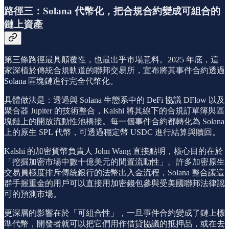
路徑三：Solana 代幣化，把合規合約變成可組合的
鏈上資產
第三條路徑最具顛覆性，也最出乎市場意料。2025 年底，這
家深植於傳統合規軌道的聯邦交易所，宣布將其事件合約透過
Solana 區塊鏈進行完全代幣化。
具體做法是：透過與 Solana 生態系中的 DeFi 協議 DFlow 以及
聚合器 Jupiter 的技術整合，Kalshi 將其線下的合規訂單簿與區
塊鏈上的開放流動性池橋接。每一個事件合約都轉化為 Solana
上的原生 SPL 代幣，可透過穩定幣 USDC 進行結算與贖回。
Kalshi 的加密貨幣負責人 John Wang 直接點明，核心目的在於
「挖掘加密市場中數十億美元的閒置流動性」。許多加密原生
交易員極度排斥傳統銀行的法幣出入金流程，Solana 整合讓這
群手握重金的用戶可以直接用加密錢包參與受美國聯邦法律認
可的預測市場。
更深層的影響在於「可組合性」，一旦事件合約變成了鏈上標
準代幣，開發者就可以把它們用作借貸協議的抵押品，或在去