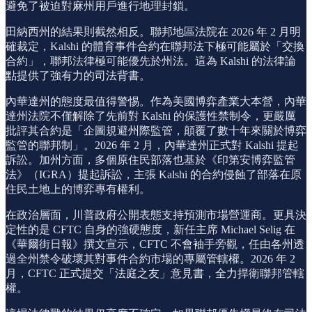
避免了被迫對麻州用戶進行地理封鎖。
田納西州的結果則截然相反。聯邦地區法院在 2026 年 2 月明
確裁定，Kalshi 的體育事件合約在聯邦法下極可能屬於「交換
合約」，聯邦法律極可能優先於州法。這為 Kalshi 的法律論
點提供了強有力的司法背書。
內華達州的態度最值得警惕。作為美國博弈產業大本營，內華
達州法院不僅解除了先前對 Kalshi 的保護性禁制令，更嚴厲
批評其合約是「企圖規避州際監管，顛覆了數十年來關於博弈
監管的聯邦制」。2026 年 2 月，內華達州正式對 Kalshi 提起
訴訟。加州方面，多個原住民部落也基於《印第安博弈監管
法》（IGRA）提起訴訟，主張 Kalshi 的合約侵蝕了部落在原
住民土地上的博弈專有權利。
在政治層面，川普政府公開表態支持預測市場營運商。更具決
定性的是 CFTC 自身的強硬態度，新任主席 Michael Selig 在
《華爾街日報》撰文宣示，CFTC 不會袖手旁觀，任由各州透
過全州禁令破壞其對事件合約市場的專屬管轄權。2026 年 2
月，CFTC 正式提交「法庭之友」意見書，全力捍衛聯邦管轄
權。