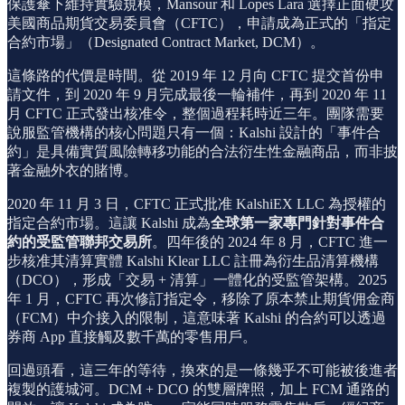
保護傘下維持實驗規模，Mansour 和 Lopes Lara 選擇正面硬攻
美國商品期貨交易委員會（CFTC），申請成為正式的「指定
合約市場」（Designated Contract Market, DCM）。
這條路的代價是時間。從 2019 年 12 月向 CFTC 提交首份申
請文件，到 2020 年 9 月完成最後一輪補件，再到 2020 年 11
月 CFTC 正式發出核准令，整個過程耗時近三年。團隊需要
說服監管機構的核心問題只有一個：Kalshi 設計的「事件合
約」是具備實質風險轉移功能的合法衍生性金融商品，而非披
著金融外衣的賭博。
2020 年 11 月 3 日，CFTC 正式批准 KalshiEX LLC 為授權的
指定合約市場。這讓 Kalshi 成為
全球第一家專門針對事件合
約的受監管聯邦交易所
。四年後的 2024 年 8 月，CFTC 進一
步核准其清算實體 Kalshi Klear LLC 註冊為衍生品清算機構
（DCO），形成「交易 + 清算」一體化的受監管架構。2025
年 1 月，CFTC 再次修訂指定令，移除了原本禁止期貨佣金商
（FCM）中介接入的限制，這意味著 Kalshi 的合約可以透過
券商 App 直接觸及數千萬的零售用戶。
回過頭看，這三年的等待，換來的是一條幾乎不可能被後進者
複製的護城河。DCM + DCO 的雙層牌照，加上 FCM 通路的