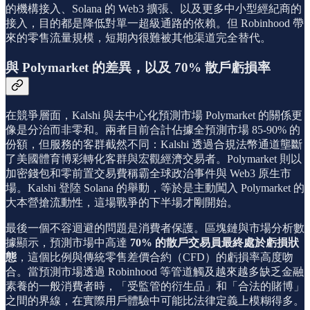
的機構接入、Solana 的 Web3 擴張、以及更多中小型經紀商的
接入，目的都是降低對單一超級通路的依賴。但 Robinhood 帶
來的零售流量規模，短期內很難被其他渠道完全替代。
與 Polymarket 的差異，以及 70% 散戶虧損率
在競爭層面，Kalshi 與去中心化預測市場 Polymarket 的關係更
像是分治而非零和。兩者目前合計佔據全預測市場 85-90% 的
份額，但服務的客群截然不同：Kalshi 透過合規法幣通道壟斷
了美國體育博彩轉化客群與宏觀經濟交易者。Polymarket 則以
加密錢包和零前置交易費稱霸全球政治事件與 Web3 原生市
場。Kalshi 登陸 Solana 的舉動，等於是主動闖入 Polymarket 的
大本營搶流動性，這場戰爭的下半場才剛開始。
最後一個不容迴避的問題是消費者保護。區塊鏈與市場分析數
據顯示，預測市場中高達
70% 的散戶交易員最終處於虧損狀
態
，這個比例與傳統零售差價合約（CFD）的虧損率高度吻
合。當預測市場透過 Robinhood 等管道觸及越來越多缺乏金融
素養的一般消費者時，「受監管的衍生品」和「合法的賭博」
之間的界線，在實際用戶體驗中可能比法律定義上模糊得多。