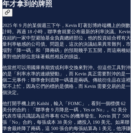
年才拿到的牌照
2025 年 9 月的某個週三下午，Kevin 盯著彭博終端機上的倒數
計時。再過 18 小時，聯準會就要公布最新的利率決議。Kevin
在紐約一家中型避險基金負責總經部位，他的投資組合裡有大
量利率敏感的公司債。問題是，這次的決議結果異常難判，市
場對「降一碼」和「降兩碼」的預期幾乎五五開，而這兩種結
果對他的部位意味著截然相反的損益。
他當然可以用國庫券期貨或利率交換來對沖。但這些工具對沖
的是「利率水準的連續變動」，而 Kevin 真正需要對沖的是一
個二元事件：聯準會到底降一碼還是兩碼。傳統衍生品在這裡
幫不上忙，因為它們的標的是價格，而 Kevin 需要交易的是一
個決定。
他打開手機上的 Kalshi，輸入「FOMC」，看到一個標價 62
美分的合約：「聯準會 9 月降息一碼，Yes or No」。62 美分
代表市場共識認為這件事有 62% 的機率發生。Kevin 買了 500
張「No」合約，每張成本 38 美分，總投入 190 美元。如果聯
準會最終降了兩碼，這 500 張合約每張結算為 1 美元，他淨賺