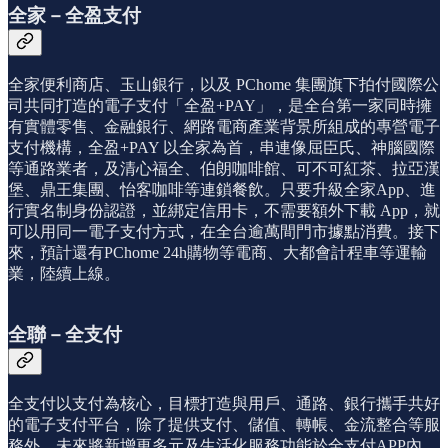
全家－全盈支付
全家便利商店、玉山銀行，以及 PChome 集團旗下拍付國際公
司共同打造的電子支付「全盈+PAY」，是全台第一家同時擁
有實體零售、金融銀行、網路電商產業背景所組成的專營電子
支付機構，全盈+PAY 以全家為首，串連像屈臣氏、神腦國際
等通路業者，及清心福全、伯朗咖啡館、可不可紅茶、拉亞漢
堡、鼎王集團、怡客咖啡等連鎖餐飲。只要升級全家App、進
行實名制身份認證，並綁定信用卡，不需要額外下載 App，就
可以用同一電子支付方式，在全台逾萬間門市據點消費。接下
來，預計還有PChome 24h購物等電商、大都會計程車等運輸
業，陸續上線。
全聯－全支付
全支付以支付為核心，目標打造與用戶、通路、銀行攜手共好
的電子支付平台，除了提供支付、儲值、轉帳、金流整合等服
務外，未來將新增更多元及生活化服務功能於全支付APP內，