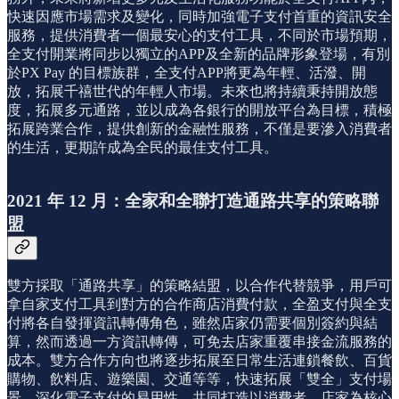
快速因應市場需求及變化，同時加強電子支付首重的資訊安全
服務，提供消費者一個最安心的支付工具，不同於市場預期，
全支付開業將同步以獨立的APP及全新的品牌形象登場，有別
於PX Pay 的目標族群，全支付APP將更為年輕、活潑、開
放，拓展千禧世代的年輕人市場。未來也將持續秉持開放態
度，拓展多元通路，並以成為各銀行的開放平台為目標，積極
拓展跨業合作，提供創新的金融性服務，不僅是要滲入消費者
的生活，更期許成為全民的最佳支付工具。
2021 年 12 月：全家和全聯打造通路共享的策略聯
盟
雙方採取「通路共享」的策略結盟，以合作代替競爭，用戶可
拿自家支付工具到對方的合作商店消費付款，全盈支付與全支
付將各自發揮資訊轉傳角色，雖然店家仍需要個別簽約與結
算，然而透過一方資訊轉傳，可免去店家重覆串接金流服務的
成本。雙方合作方向也將逐步拓展至日常生活連鎖餐飲、百貨
購物、飲料店、遊樂園、交通等等，快速拓展「雙全」支付場
景、深化電子支付的易用性，共同打造以消費者、店家為核心