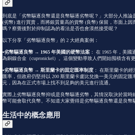
到底是「劣幣驅逐良幣還是良幣驅逐劣幣呢？」大部分人推論
(劣幣) 進行買賣，而將銀質量高的貨幣 (良幣) 保留，市
嗎？察覺後對於抑制認為的看法是否也會漠然接受呢？
以下分享「劣幣驅逐良幣」的 2 大經典案例：
▪️
劣幣驅逐良幣 → 1965 年美國的硬幣法案
： 在 1965 年，
為銅鎳合金（cupronickel）。這個變動導致人們開始囤
▪️
劣幣驅逐良幣 → 斯里蘭卡的固定匯率制度
： 在斯里蘭卡的
匯率，但政府仍堅持以 200 斯里蘭卡盧比兌換一美元的固
元，因為在正式市場上找不到足夠的美元進行流通。
實際上劣幣驅逐良幣抑或是良幣驅逐劣幣，其情況取決於當時
幣可能會取代良幣。不知道大家覺得是劣幣驅逐良幣還是良幣
生活中的概念應用