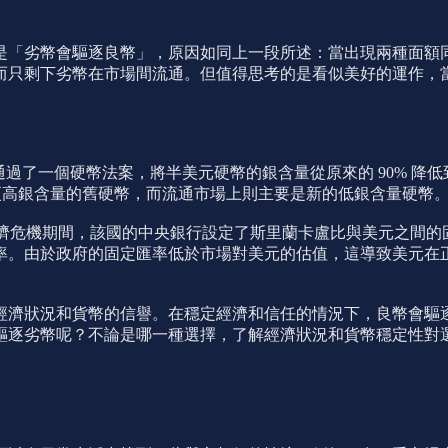
是「劣幣會驅逐良幣」，原因如同上一段所述：當出現兩種面額
面上因而只剩下劣幣在市場間流通。但值得思考的是看似美好的運
美國通過了一個硬幣法案，將半美元硬幣的銀含量從原來的 90% 降低
積含有更高銀含量的舊硬幣，而流通市場上則主要是新的低銀含量硬幣
經濟危機期間，該國的中央銀行設定了斯里蘭卡盧比與美元之間的
定匯率。由於政府的固定匯率低於市場對美元的估值，這導致美元
經濟狀況和貨幣的信譽。在穩定經濟和信任的情況下，良幣會驅
驅逐劣幣呢？不論是哪一種選擇，了解經濟狀況和貨幣穩定性對