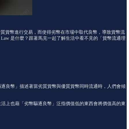
、使用劣質貨幣進行交易，而使得劣幣在市場中取代良幣，導致貨幣流
s Law 是什麼？跟著馬克一起了解生活中看不見的「貨幣流通理
「劣幣驅逐良幣」描述著當劣質貨幣與優質貨幣同時流通時，人們會傾
響。生活上也藉「劣幣驅逐良幣」泛指價值低的東西會將價值高的東
」