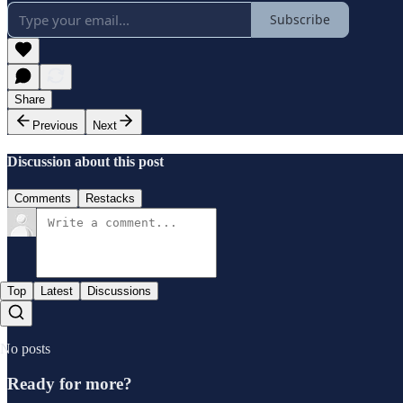
Subscribe
Share
Previous
Next
Discussion about this post
Comments
Restacks
Top
Latest
Discussions
No posts
Ready for more?