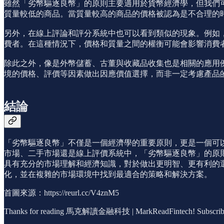
雖然「劣幣驅逐良幣」的原則主要適用於貨幣經濟學，但我們
質量較低的商品。當質量較高的商品的價格被認為是不合理的
另外，在線上評論和評分系統中也可以看到類似的現象。例如
費者。在這種情況下，價格和質量之間的權衡可能會影響消費
除此之外，像是外幣儲蓄、古董與收藏品收集也是相關的應用
境的價格、評價等因素做出因應價值選擇，而非一定考慮產品
結論
「劣幣驅逐良幣」不僅是一個經濟學的重要原則，更是一個可
市場、二手市場還是線上評價系統中，「劣幣驅逐良幣」的原
具有充分的市場理解和經濟知識，對於做出更明智、更有利的
化，並在複雜的市場環境中找到最適合的策略和解決方案。
首圖來源：https://reurl.cc/V4znM5
Thanks for reading 馬克解讀金融科技 | MarkReadFintech! Subscribe for