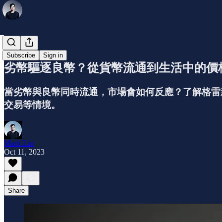
小知識
Subscribe
Sign in
劣幣驅逐良幣？從貨幣流通到生活中的價格戰 - 
當劣幣與良幣同時流通，市場會如何反應？了解格雷新法則
交易等情境。
Mark Lin
Oct 11, 2023
Share