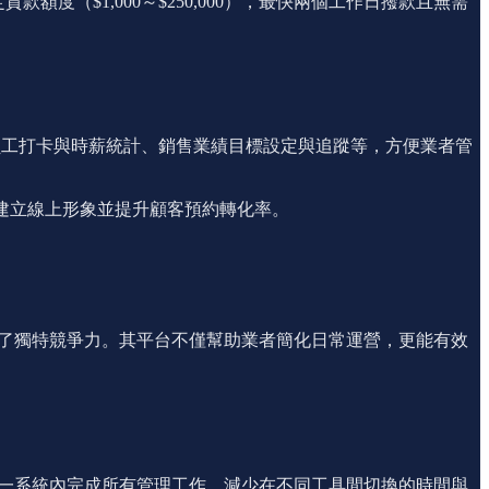
決定貸款額度（$1,000～$250,000），最快兩個工作日撥款且無需
、員工打卡與時薪統計、銷售業績目標設定與追蹤等，方便業者管
幫助業者建立線上形象並提升顧客預約轉化率。
建立了獨特競爭力。其平台不僅幫助業者簡化日常運營，更能有效
在單一系統內完成所有管理工作，減少在不同工具間切換的時間與