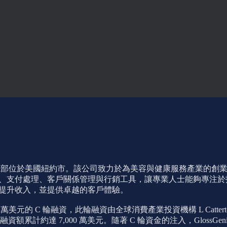
ohen-Shohet 創辦，總部位於美國紐約市。該公司致力於為美容與健
化預約管理、支付處理、客戶關係管理與行銷工具，讓專業人士能夠專
戶群、提升收入，並提供卓越的客戶體驗。
美元的 C 輪融資，此輪融資由全球消費產業投資機構 L Catterton 領投，Besse
累計約達 7,000 萬美元。隨著 C 輪資金的注入，GlossGen