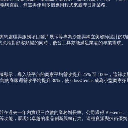
得更加流暢與直觀，無需再使用多個應用程式來處理日常業務。
小費管理、爽約處理與服務項目圖片展示等專為沙龍與獨立美容師設計
約流程對顧客順暢的同時，後台工具亦能滿足業者的專業需求。
。數據顯示，導入該平台的商家平均營收提升 25% 至 100%，
商家週營收平均提升 30%，使 GlossGenius 成為小型商
，並在過去一年內實現三位數的業務增長率。公司獲得 Bessemer、L
銷、團隊管理等功能，展現出卓越的產品創新與執行力。這種資源與技術優勢