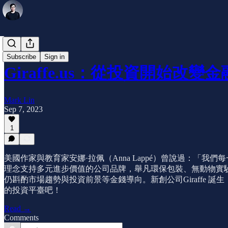
公司介紹
Subscribe
Sign in
Giraffe.us：從投資開始改變
Mark Lin
Sep 7, 2023
1
美國作家與教育家安娜·拉佩（Anna Lappé）曾說過：
理念支持多元進步價值的公司品牌，舉凡環保包裝、無動物實
仍斟酌市場趨勢與投資前景等金錢導向。新創公司Giraffe
的投資平臺吧！
Read →
Comments