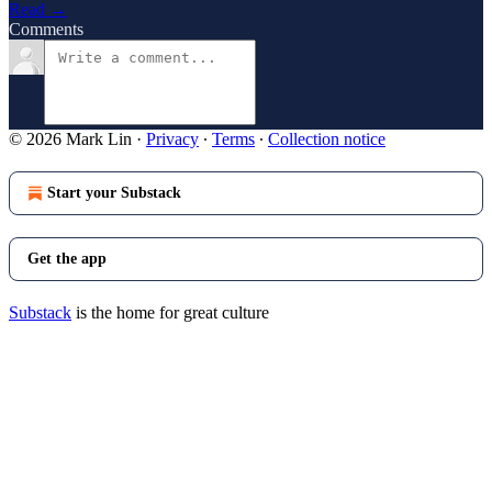
Read →
Comments
© 2026 Mark Lin
·
Privacy
∙
Terms
∙
Collection notice
Start your Substack
Get the app
Substack
is the home for great culture