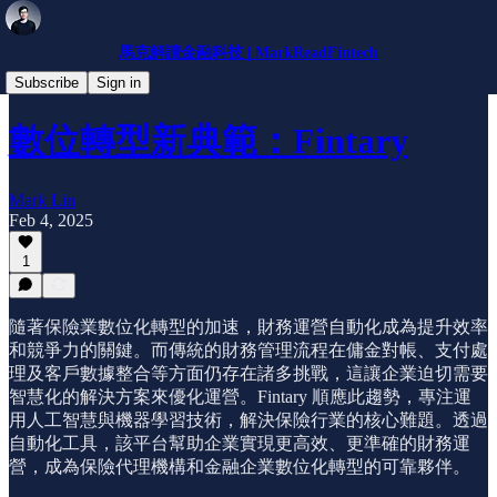
馬克解讀金融科技 | MarkReadFintech
公司介紹
Subscribe
Sign in
數位轉型新典範：Fintary
Mark Lin
Feb 4, 2025
1
隨著保險業數位化轉型的加速，財務運營自動化成為提升效率
和競爭力的關鍵。而傳統的財務管理流程在傭金對帳、支付處
理及客戶數據整合等方面仍存在諸多挑戰，這讓企業迫切需要
智慧化的解決方案來優化運營。Fintary 順應此趨勢，專注運
用人工智慧與機器學習技術，解決保險行業的核心難題。透過
自動化工具，該平台幫助企業實現更高效、更準確的財務運
營，成為保險代理機構和金融企業數位化轉型的可靠夥伴。