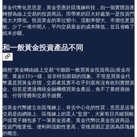
黃金代幣化意思是，黃金受惠於區塊鍊科技，由一個實體資產
轉變為線上交易的投資商品。而帶來的巨大好處第一是投資門
檻大大降低。投資黃金的單位變小、流動率變大、市價也更靈
敏。少了一堆中間人，平均交易黃金的成本降低，並且省略了
紙本步驟。
和一般黃金投資產品不同
雖然"黃金轉由線上交易"乍聽跟一般買黃金投資商品(黃金存
摺、黃金ETF)一樣，並非特別新穎的現象。不管是買黃金代
幣還是買黃金存摺，交易者其實不在乎到底有沒有收到實體黃
金。但若是透過傳統金融機構買黃金產品，免不了要經過抽
成、付管理費和交易手續費。
但黃金代幣建立在區塊鍊上，有去中心化的性質，意思是這筆
交易是由網路上、區塊鍊上的眾人"監督"，大家有目共睹我帳
戶或電子錢包多了一筆黃金資產。黃金代幣比黃金投資商品，
投資門檻更低、便利和流動性更高，背後原因正是因為區塊鍊
的概念。