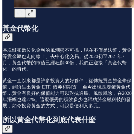
黃金代幣化
區塊鏈和數位化金融的風潮勢不可擋，現在不僅是法幣，黃金
等貴金屬也走向線上、去中心化交易。從2020初至2021年7
月，黃金代幣的市值已經狂翻30倍，我們正迎接「黃金代幣
化」的時代。
黃金一直以來都是許多投資人的好夥伴，從傳統買金飾金條保
值，到衍生出黃金 ETF, 債券和期貨， 至今出現區塊鏈黃金代
幣…黃金有良好的保值能力可以對抗通膨、風散風險，在2020
年漲幅也達27%。這麼優秀的績效多少也歸功於金融科技的發
展，如今投資黃金的方式，可說是便利又多元。
所以黃金代幣化到底代表什麼