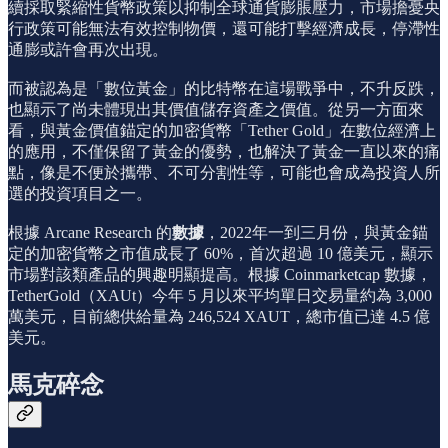
續採取緊縮性貨幣政策以抑制全球通貨膨脹壓力，市場擔憂央
行政策可能無法有效控制物價，還可能打擊經濟成長，停滯性
通膨或許會再次出現。
而被認為是「數位黃金」的比特幣在這場戰爭中，不升反跌，
也顯示了尚未體現出其價值儲存資產之價值。從另一方面來
看，與黃金價值錨定的加密貨幣「Tether Gold」在數位經濟上
的應用，不僅保留了黃金的優勢，也解決了黃金一直以來的痛
點，像是不便於攜帶、不可分割性等，可能也會成為投資人所
選的投資項目之一。
根據 Arcane Research 的
數據
，2022年一到三月份，與黃金錨
定的加密貨幣之市值成長了 60%，首次超過 10 億美元，顯示
市場對該類產品的興趣明顯提高。根據 Coinmarketcap 數據，
TetherGold（XAUt）今年 5 月以來平均單日交易量約為 3,000
萬美元，目前總供給量為 246,524 XAUT，總市值已達 4.5 億
美元。
馬克碎念