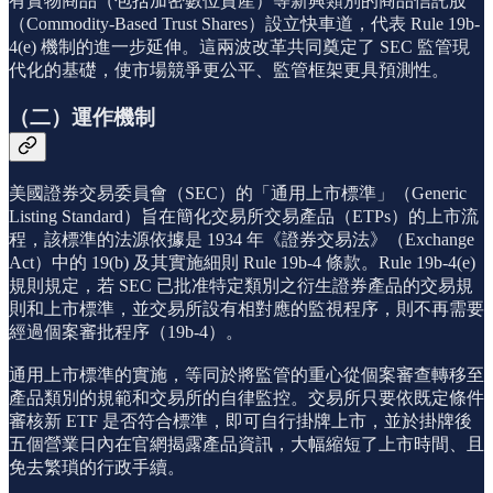
有實物商品（包括加密數位資產）等新興類別的商品信託股
（Commodity-Based Trust Shares）設立快車道，代表 Rule 19b-
4(e) 機制的進一步延伸。這兩波改革共同奠定了 SEC 監管現
代化的基礎，使市場競爭更公平、監管框架更具預測性。
（二）運作機制
美國證券交易委員會（SEC）的「通用上市標準」（Generic
Listing Standard）旨在簡化交易所交易產品（ETPs）的上市流
程，該標準的法源依據是 1934 年《證券交易法》（Exchange
Act）中的 19(b) 及其實施細則 Rule 19b-4 條款。Rule 19b-4(e)
規則規定，若 SEC 已批准特定類別之衍生證券產品的交易規
則和上市標準，並交易所設有相對應的監視程序，則不再需要
經過個案審批程序（19b-4）。
通用上市標準的實施，等同於將監管的重心從個案審查轉移至
產品類別的規範和交易所的自律監控。交易所只要依既定條件
審核新 ETF 是否符合標準，即可自行掛牌上市，並於掛牌後
五個營業日內在官網揭露產品資訊，大幅縮短了上市時間、且
免去繁瑣的行政手續。