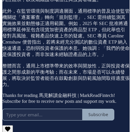
此外，在監管環境與制度調適層面，通用標準的普及迫使監管
機關從「逐案審查」轉向「規則監理」，SEC 需持續監測其
實施效果並動態修正適用範圍。例如，2025 年 SEC 批准將通
用標準延伸至包含現貨加密資產的商品型 ETP，但此舉也引
發對高風險、複雜產品快速上市的疑慮。SEC 專員 Caroline
Crenshaw 便曾指出，若將未經充分測試的數位資產 ETP 納入
快速通道，恐削弱投資者保護的本意。她強調：「我們的使命
是保護投資者，而非加速未經驗證產品的上市。」
整體而言，通用上市標準帶來的效率與開放性，正與投資者保
護之間形成新的平衡考驗；而在未來，市場是否可以永續發
展，將取決於監管者能否在鼓勵創新與防範風險間取得適度張
力。
Thanks for reading 馬克解讀金融科技 | MarkReadFintech!
Subscribe for free to receive new posts and support my work.
Subscribe