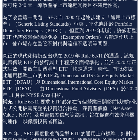
長可達 240 天，導致產品上市流程冗長且不確定性高。
為了改善這一問題，SEC 自 2000 年起逐步建立「通用上市標
準」（Generic Listing Standards）框架，率先應用於 Portfolio
Depository Receipts（PDRs）。但直到 2019 年以前，許多新型
ETF 仍需依賴個別豁免令（Exemptive Orders）方能運作與上
市，使市場存在監管不對稱與流程不透明等問題。
真正的現代化轉折點出現在 2019 年 Rule 6c-11 的通過，該規
則讓傳統 ETF 的發行與上市程序全面標準化，並於 2020 年正
式生效，開啟主動透明型 ETF「快速通道」時代。首批依據
此通用標準上市的 ETF 為 Dimensional US Core Equity Market
ETF（DFAU）與 Dimensional International Core Equity Market
ETF （DFAI），由 Dimensional Fund Advisors（DFA）於 2020
年 11 月在 NYSE Arca 掛牌。
補充：
Rule 6c-11 要求 ETF 必須在每個營業日開盤前以標準化
方式公開披露完整的投資組合持倉、淨資產價值（Net Asset
Value，NAV）及買賣價差信息等資訊，旨在促進有效套利機
制運作，以保護投資者權益。
2025 年，SEC 再度批准商品型 ETP 的通用上市標準，針對持