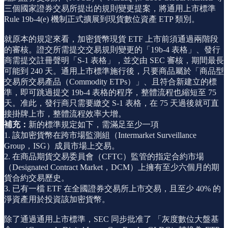
三個國家證券交易所提出的規則變更提案，將通用上市標準
Rule 19b-4(e) 機制正式擴展到現貨數位資產 ETP 類別。
就原本的規定來看，加密貨幣現貨 ETF 上市前須通過兩階段
的審核。證交所需提交交易規則變更的「19b-4 表格」、發行
商需提交註冊聲明「S-1 表格」，並交由 SEC 審核，期間最長
可能到 240 天。通用上市標準施行後，只要商品屬於「商品型
交易所交易產品（Commodity ETPs）」、且符合新建立的標
準，即可跳過提交 19b-4 表格的程序，整體流程也縮短至 75
天。准此，發行商只需要繳交 S-1 表格，在 75 天過後就可直
接掛牌上市，整體流程效率大增。
補充：
新的標準規定如下，需滿足至少一項
1. 該加密貨幣在跨市場監測組（Intermarket Surveillance
Group，ISG）成員市場上交易。
2. 在商品期貨交易委員會（CFTC）監管的指定合約市場
（Designated Contract Market，DCM）上擁有至少六個月的期
貨合約交易歷史。
3. 已有一檔 ETF 在全國證券交易所上市交易，且至少 40% 的
淨資產用於投資該加密貨幣。
除了通過通用上市標準，SEC 同步批准了 「灰度數位大盤基