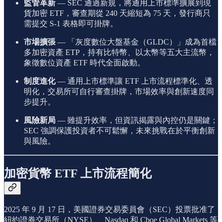
監管革新
— SEC 通過新規，將通用上市標準擴展到現
貨加密 ETF，審查期從 240 天縮短為 75 天，發行商只
需提交 S-1 表格即可掛牌。
市場擴張
— 「灰度數位大盤基金（GLDC）」成為首檔
多加密資產 ETP，持有比特幣、以太幣等五大主流幣，
象徵數位資產 ETF 時代全面啟動。
制度進化
— 通用上市標準讓 ETF 上市流程標準化、透
明化，交易所可自行審查掛牌，市場效率與創新速度同
步提升。
風險新局
— 雖提升效率，但資訊揭露與內控仍是關鍵；
SEC 強調保護投資者不可鬆懈，未來挑戰在於平衡創新
與風險。
加密貨幣 ETF 上市流程簡化
2025 年 9 月 17 日，美國證券交易委員會（SEC）投票批准了
紐約證券交易所（NYSE）、Nasdaq 和 Cboe Global Markets 等