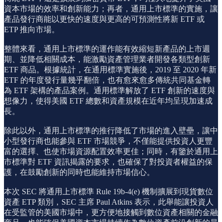
資本市場的效率和創新能力；再者，通用上市標準的實施，讓
產品發行商能以更快的速度與更高的可預測性將新 ETF 或
ETP 推向市場。
整體來看，通用上市標準的運作能有效縮短新產品的上市週
期、並降低相關成本，能激勵資產管理業者開發各類型創新
ETF 商品。根據統計，在通用標準實施後，2019 至 2020 年新
ETF 的年度發行量幾乎翻倍，也有愈來愈多傳統共同基金轉
為 ETF 架構的產品案例。通用標準解放了 ETF 創新的速度與
想像力，使得美國 ETF 總數和資產規模在近年均呈現加速成
長。
除此以外，通用上市標準的推行降低了市場的進入壁壘，讓中
小型發行商也能參與 ETF 市場競爭，不僅能提供投資人更豐
富的選擇、也使市場資源配置效率更佳；同時，有鑒於通用上
市標準對 ETF 資訊揭露的要求，也確保了對投資者權益的保
護，在鼓勵創新的同時也能維持市場信心。
本次 SEC 將通用上市標準 Rule 19b-4(e) 機制擴展到現貨數位
資產 ETP 類別，SEC 主席 Paul Atkins 表示，此舉能讓投資人
在受監管的美國市場中，更方便地接觸到數位資產相關的金融