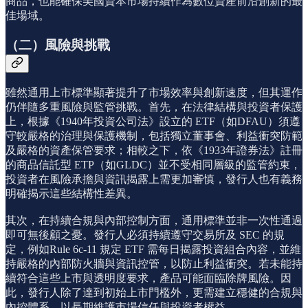
商品，也能確保美國資本市場持續作為數位資產前沿創新的最
佳場域。
（二）風險與挑戰
雖然通用上市標準顯著提升了市場效率與創新速度，但其運作
仍伴隨多重風險與監管挑戰。首先，在法律結構與投資者保護
上，根據《1940年投資公司法》設立的 ETF（如DFAU）須遵
守較嚴格的治理與保護機制，包括獨立董事會、利益衝突防範
及嚴格的資產保管要求；相較之下，依《1933年證券法》註冊
的商品信託型 ETP（如GLDC）並不受相同層級的監管約束，
投資者在風險承擔與資訊揭露上需更加審慎，發行人也有義務
明確揭示這些結構性差異。
其次，在持續合規與內部控制方面，通用標準並非一次性通過
即可無後顧之憂。發行人必須持續遵守交易所及 SEC 的規
定，例如Rule 6c-11 規定 ETF 需每日揭露投資組合內容，並維
持嚴格的內部防火牆與資訊控管，以防止利益衝突。若未能持
續符合這些上市與透明度要求，產品可能面臨除牌風險。因
此，發行人除了達到初始上市門檻外，更需建立穩健的合規與
內控體系，以長期維護市場信任與投資者權益。