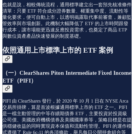
也就是說，相較傳統流程，通用標準建立出一套預先核准條件
清單：只要 ETF 符合成分證券數量、權重集中度、流動性等
量化要求，便可自動上市，以透明揭露取代事前審查，兼顧監
管效率與市場創新。此機制大幅降低了 ETF 的上市時間跟發
行成本，讓市場能更迅速反應投資需求，也奠定了商品 ETP
與數位資產產品快速發展的制度基礎。
依照通用上市標準上市的 ETF 案例
（一）ClearShares Piton Intermediate Fixed Income
ETF（PIFI）
PIFI 由 ClearShares 發行，於 2020 年 10 月 1 日在 NYSE Arca
交易所掛牌，算是首波根據通用標準上市的 ETF 之一。PIFI
是一檔主動管理的中等存續期債券 ETF，主要投資於投資級
公司債、美國政府機構債券及美國國庫券等，策略目標是在提
供穩健收益的同時實現資本保值和流動性管理。PIFI 的運作模
式遵循了 Rule 6c-11 的各項條款，舉凡每日公開持倉組合等