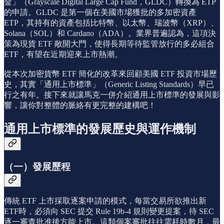
金」（Grayscale Digital Large Cap Fund，GLDC）轉換為 ETP
的申請。GLDC 是第一個在美國市場獲批的多加密資產
ETP，其持有的資產包括比特幣、以太幣、瑞波幣（XRP）、
Solana（SOL）和 Cardano（ADA）。業界普遍認為，這項決
策為現貨 ETF 敞開大門，使得長期等待監管放行的多必組合
ETF，有望在近期迎來上市熱潮。
從本次加密貨幣 ETF 簡化的改革來回顧美國 ETF 投資市場歷
史，其實「通用上市標準」（Generic Listing Standards）早已
行之有年。接下來就讓馬克一併介紹通用上市標準的發展與影
響，讓你對整體的脈絡有更完整的建構吧！
通用上市標準的發展歷史與運作機制
（一）發展歷程
傳統 ETF 上市採取逐案申請的模式，每當交易所欲推出新
ETF時，必須向 SEC 提交 Rule 19b-4 規則變更提案，待 SEC
逐一審查批准後方能上市。這類個案審批往往需耗時數月，最