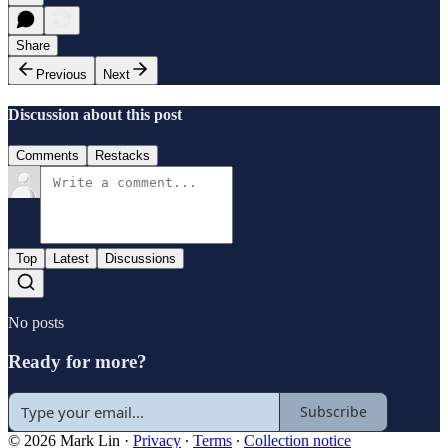
Share
Previous
Next
Discussion about this post
Comments
Restacks
Top
Latest
Discussions
No posts
Ready for more?
Subscribe
© 2026 Mark Lin
·
Privacy
∙
Terms
∙
Collection notice