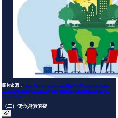
圖片來源：
https://techcrunch.com/2023/03/01/sesamm-bags-
37m-to-give-corporates-esg-insights-using-natural-language-
processing/
（二）使命與價值觀