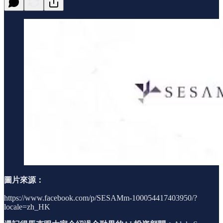
圖片來源：
https://www.facebook.com/p/SESAMm-100054417403950/?
locale=zh_HK