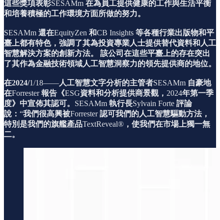
這些獎項表彰
SESAMm
在為員工提供健康的工作與生活平衡
和培養積極的工作環境方面所做的努力。
SESAMm
還在
EquityZen
和
CB Insights
等各種行業出版物和平
臺上都有特色，強調了其為投資專業人士提供替代資料和人工
智慧解決方案的創新方法。
該公司在這些平臺上的存在突出
了其作為金融技術領域人工智慧洞察力的領先提供商的地位。
在2024/
1/18——
人工智慧文字分析的主管者
SESAMm
自豪地
在
Forrester
報告《
ESG
資料和分析提供商景觀，
2024
年第一季
度》中宣佈其認可。
SESAMm
執行長
Sylvain Forte
評論
說：
“
我們很高興被
Forrester
認可我們的人工智慧驅動方法，
特別是我們的旗艦產品
TextReveal®
，使我們在市場上獨一無
二。