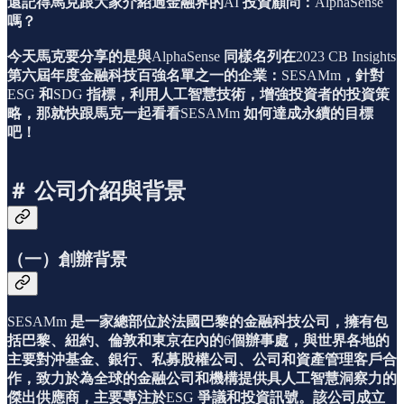
還記得馬克跟大家介紹過金融界的
AI
投資顧問：
AlphaSense
嗎？
今天馬克要分享的是與
AlphaSense
同樣名列在
2023 CB Insights
第六屆年度金融科技百強名單之一的企業：
SESAMm
，針對
ESG
和
SDG
指標，利用人工智慧技術，增強投資者的投資策
略，那就快跟馬克一起看看
SESAMm
如何達成永續的目標
吧！
＃ 公司介紹與背景
（一）創辦背景
SESAMm
是一家總部位於法國巴黎的金融科技公司，擁有包
括巴黎、紐約、倫敦和東京在內的
6
個辦事處，與世界各地的
主要對沖基金、銀行、私募股權公司、公司和資產管理客戶合
作，致力於為全球的金融公司和機構提供具人工智慧洞察力的
傑出供應商，主要專注於
ESG
爭議和投資訊號。該公司成立