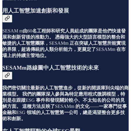
用人工智慧加速創新和發展
SESAM m
由
60
名工程師和研究人員組成的團隊是他們快速發
展和創新背後的推動力。
憑藉強大的大型語言模型的整合和
敏捷的人工智慧團隊，
SESAMm
正在突破人工智慧所能實現
的界限，超過傳統的人類分析能力，更奠定了
SESAMm
在市
場上的持續主管地位。
SESAMm路線圖中人工智慧技術的未來
我們密切關注最新的人工智慧進步，從新的開源庫到尖端的商
業模型。
我們的團隊深入參與為特定應用程式微調模型，特
別是在跟蹤
ESG
事件和發現關於較小、不太知名的公司的見
解方面。
這種方法反映了
SESAMm
的文化
——
一家專門從事
金融和
ESG
領域的人工智慧第一公司，總是渴望整合更多技
術和創新。