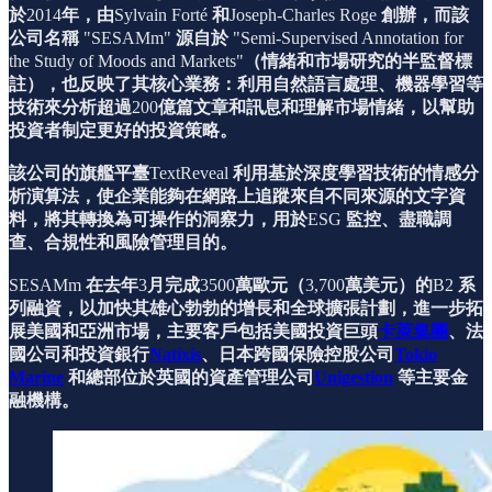
於
2014
年，由
Sylvain Forté
和
Joseph-Charles Roge
創辦，而該
公司名稱
"SESAMm"
源自於
"Semi-Supervised Annotation for
the Study of Moods and Markets"
（情緒和市場研究的半監督標
註），也反映了其核心業務：利用自然語言處理、機器學習等
技術來分析超過
200
億篇文章和訊息和理解市場情緒，以幫助
投資者制定更好的投資策略。
該公司的旗艦平臺
TextReveal
利用基於深度學習技術的情感分
析演算法，使企業能夠在網路上追蹤來自不同來源的文字資
料，將其轉換為可操作的洞察力，用於
ESG
監控、盡職調
查、合規性和風險管理目的。
SESAMm
在去年
3
月完成
3500
萬歐元（
3,700
萬美元）的
B2
系
列融資，以加快其雄心勃勃的增長和全球擴張計劃，進一步拓
展美國和亞洲市場，主要客戶包括美國投資巨頭
卡萊集團
、法
國公司和投資銀行
Natixis
、日本跨國保險控股公司
Tokio
Marine
和總部位於英國的資產管理公司
Unigestion
等主要金
融機構。