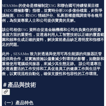
SESAMm
的使命是積極制定
ESG
和聯合國可持續發展目標
（
SDG
積極影響）指標，並實時分析
200
多億份檔案，針對爭
議檢測、
ESG
和
SDG
情緒評分、私募股權盡職調查等各種用
例，為投資專業人士和公司提供寶貴的見解。
該公司相信
ESG
資料在促進金融機構和公司向負責任的投資
過渡方面的重要性，並透過利用人工智慧技術以正確的覆蓋範
圍和頻率生成正確的資料，解決當前產品缺乏透明度和指標不
足的問題。
此外，
SESAMm
致力於透過與使用可再生能源的伺服器託管
提供商合作，並實施措施以儘量減少對環境的影響，如翻新和
重複使用電腦或伺服器，來減少其生態足跡。
該公司還專注
於透過靈活的工作安排和工具促進員工的健康工作與生活平
衡，以實現流程自動化，確保支援性和包容性的工作環境。
＃產品與技術
（一）產品特色