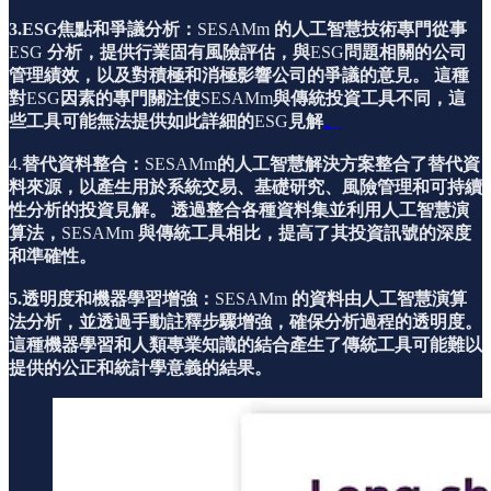
3.ESG焦點和爭議分析：
SESAMm
的人工智慧技術專門從事
ESG
分析，提供行業固有風險評估，與
ESG
問題相關的公司
管理績效，以及對積極和消極影響公司的爭議的意見。
這種
對
ESG
因素的專門關注使
SESAMm
與傳統投資工具不同，這
些工具可能無法提供如此詳細的
ESG
見解
。
4.
替代資料整合：
SESAMm
的人工智慧解決方案整合了替代資
料來源，以產生用於系統交易、基礎研究、風險管理和可持續
性分析的投資見解。
透過整合各種資料集並利用人工智慧演
算法，
SESAMm
與傳統工具相比，提高了其投資訊號的深度
和準確性。
5.透明度和機器學習增強：
SESAMm
的資料由人工智慧演算
法分析，並透過手動註釋步驟增強，確保分析過程的透明度。
這種機器學習和人類專業知識的結合產生了傳統工具可能難以
提供的公正和統計學意義的結果。