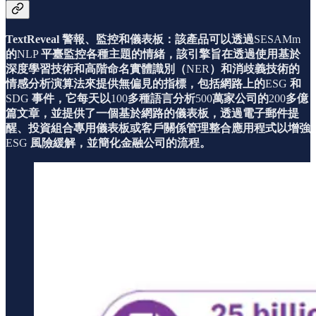
TextReveal 警報、監控和儀表板：該產品可以透過
SESAMm
的
NLP
平臺監控各種主題的情緒，該引擎旨在透過使用基於
深度學習技術和高階命名實體識別（
NER
）和消歧義技術的
情感分析演算法來提供無偏見的指標，包括網路上的
ESG
和
SDG
事件，它每天以
100
多種語言分析
500
萬家公司的
200
多億
篇文章，並提供了一個基於網路的儀表板，透過電子郵件提
醒、投資組合專用儀表板或客戶關係管理整合應用程式以增強
ESG
風險緩解，並簡化金融公司的流程。