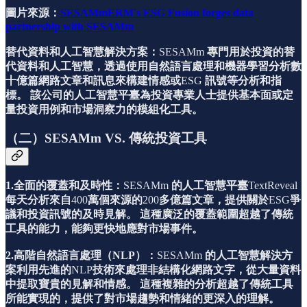
圖片來源：
SESAMmERM's ESG Fusion forges data
partnership with SESAMm
替代資料和人工智慧解決方案：
SESAMm
專門用於投資的替
代資料和人工智慧，透過使用自然語言處理和機器學習分析數
十億篇網路文章和訊息來構建情感或
ESG
訊號等分析和指
標。
該公司的人工智慧平臺為投資專業人士提供基本面或定
量投資用例和市場洞察力的模組化工具。
（二）SESAMm VS. 傳統投資工具
1.全面的覆蓋和及時性：
SESAMm
的人工智慧平臺
TextReveal
每天分析來自
400
萬個來源的
200
多億篇文章，提供關於
ESG
爭
議和投資訊號的及時見解。
這種廣泛的覆蓋範圍超越了傳統
工具的能力，能夠更快地應對市場事件。
2.高階自然語言處理（NLP）：
SESAMm
的人工智慧解決方
案利用先進的
NLP
技術來處理非結構化網路文字，從大量資料
中提取寶貴的見解和情感。
這種複雜的分析超越了傳統工具
所能實現的，提供了對市場趨勢和情緒的更深入的理解。