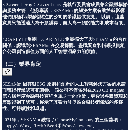
3.
Xavier Leroy：
Xavier Leroy
是執行委員會成員兼金融機構諮
詢服務主管，他分享說，
SESAMm
的解決方案有助於就影響
他們積極和消極地關注的公司的爭議提供意見。
以前，這些
意見只能透過人為干預獲得，而人為干預的能力和成本有限。
4.CARLYLE
集團：
.CARLYLE
集團擴大了與
SESAMm
的合作
關係，認識到
SESAMm
在交易採購、盡職調查和指導投資組
合公司創造價值方面的人工智慧洞察力的價值。
（二）業界肯定
SESAMm
因其對
ESG
原則和創新的人工智慧解決方案的承諾
而獲得行業認可和讚譽。
該公司不僅名列在
2023 CB Insights
第六屆年度金融科技百強名單之一的企業，更透過各種獎項和
表彰得到了認可，展示了其致力於促進金融技術領域的多樣
性、可持續性和卓越。
2021
年，
SESAMm
獲得了
ChooseMyCompany
的三個獎項：
HappyAtWork
、
TechAtWork
和
WorkAnywhere
。