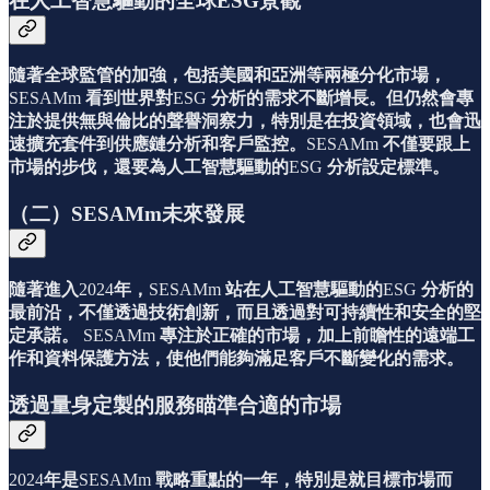
在人工智慧驅動的全球ESG景觀
隨著全球監管的加強，包括美國和亞洲等兩極分化市場，
SESAMm
看到世界對
ESG
分析的需求不斷增長。但仍然會專
注於提供無與倫比的聲譽洞察力，特別是在投資領域，也會迅
速擴充套件到供應鏈分析和客戶監控。
SESAMm
不僅要跟上
市場的步伐，還要為人工智慧驅動的
ESG
分析設定標準。
（二）SESAMm未來發展
隨著進入
2024
年，
SESAMm
站在人工智慧驅動的
ESG
分析的
最前沿，不僅透過技術創新，而且透過對可持續性和安全的堅
定承諾。
SESAMm
專注於正確的市場，加上前瞻性的遠端工
作和資料保護方法，使他們能夠滿足客戶不斷變化的需求。
透過量身定製的服務瞄準合適的市場
2024
年是
SESAMm
戰略重點的一年，特別是就目標市場而