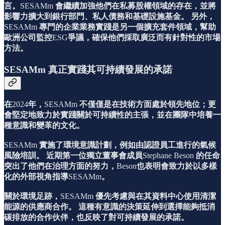
言。
SESAMm
會繼續加強他們在私募股權領域的存在，並將
影響力擴大到銀行部門、私人債務和基礎設施基金。
另外，
SESAMm
專門的企業業務實踐是另一個擴充套件領域，幫助
歐洲公司監控
ESG
爭議，確保他們採取廣泛而有針對性的市場
方法。
SESAMm 真正實踐其可持續發展的承諾
在
2024
年，
SESAMm
不僅僅是在技術方面處於領先地位；更
會堅定地致力於實踐關於可持續性的主張，並在團隊中培養一
種意識和變革的文化。
SESAMm
實施了環境意識計劃，例如由認證員工進行的氣候
風險培訓。
近期第一位獨立董事會成員
Stephane Beson
的任命
突出了他們在治理方面的努力，
Beson
也表明會致力於以多樣
化的外部視角指導
SESAMm
。
關於環境足跡，
SESAMm
優先考慮與在其資料中心使用清潔
能源的供應商合作。
這種有意識的決策延伸到選擇能夠抵消
碳排放的合作伙伴，也反映了對可持續發展的承諾。