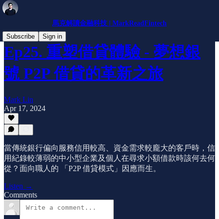
馬克解讀金融科技 | MarkReadFintech
Subscribe
Sign in
Ep25. 重塑借貸體驗 - 夢想銀
號 P2P 借貸的革新之旅
Mark Lin
Apr 17, 2024
當傳統銀行偏向服務信用較高、資金需求較龐大的客戶時，信
用紀錄較薄弱的中小型企業及個人在尋求小額借款時該何去何
從？面向職人的 「P2P 借貸模式」因應而生。
Listen →
Comments