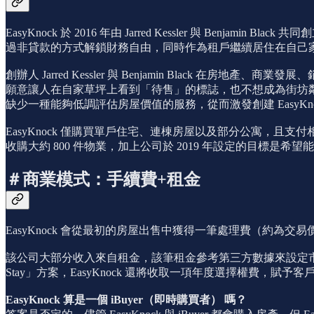
EasyKnock 於 2016 年由 Jarred Kessler 與 Ben
過非貸款的方式解鎖財務自由，同時作為租戶繼續居住在自己
創辦人 Jarred Kessler 與 Benjamin Black 
願意讓人在自家草坪上看到「待售」的標誌，也不想成為街坊鄰居
缺少一種能夠低調評估房屋價值的服務，從而激發創建 EasyKno
EasyKnock 僅購買單戶住宅、連棟房屋以及部分公寓，且支付相關的房產稅、
收購大約 800 件物業，加上公司於 2019 年設定的目標是希望能擁
＃商業模式：手續費+租金
EasyKnock 會從最初的房屋出售中獲得一筆處理費（約為交易
該公司大部分收入來自租金，該筆租金參考第三方數據來設定市場價格
Stay」方案，EasyKnock 還將收取一項年度選擇權費，
EasyKnock 算是一個 iBuyer（即時購買者） 嗎？