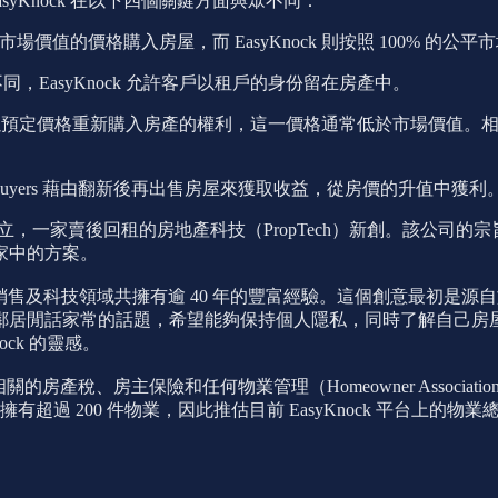
 EasyKnock 在以下四個關鍵方面與眾不同：
市場價值的價格購入房屋，而 EasyKnock 則按照 100% 
同，EasyKnock 允許客戶以租戶的身份留在房產中。
nock 提供以預定價格重新購入房產的權利，這一價格通常低於市場價值
; iBuyers 藉由翻新後再出售房屋來獲取收益，從房價的升值中獲利
jamin Black 共同創立，一家賣後回租的房地產科技（PropTech）新
家中的方案。
在房地產、商業發展、銷售及科技領域共擁有逾 40 年的豐富經驗。這個創意最
閒話家常的話題，希望能夠保持個人隱私，同時了解自己房屋的價
ck 的靈感。
房主保險和任何物業管理（Homeowner Association Fee, H
有超過 200 件物業，因此推估目前 EasyKnock 平台上的物業總數