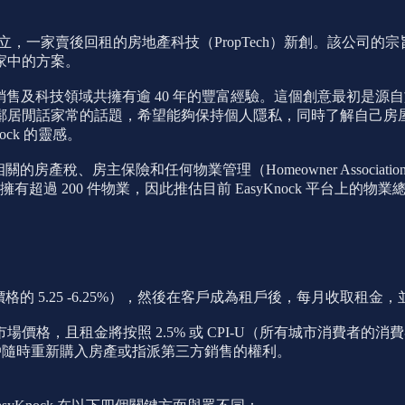
jamin Black 共同創立，一家賣後回租的房地產科技（PropTech）新
家中的方案。
在房地產、商業發展、銷售及科技領域共擁有逾 40 年的豐富經驗。這個創意最
閒話家常的話題，希望能夠保持個人隱私，同時了解自己房屋的價
ck 的靈感。
房主保險和任何物業管理（Homeowner Association Fee, H
有超過 200 件物業，因此推估目前 EasyKnock 平台上的物業總數
價格的 5.25 -6.25%），然後在客戶成為租戶後，每月收取
，且租金將按照 2.5% 或 CPI-U（所有城市消費者的消費者
賦予客戶隨時重新購入房產或指派第三方銷售的權利。