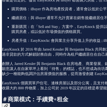
答案是否定的。儘管 EasyKnock 與 iBuyer 都會購入房產，但
購買價格：iBuyer 作為房地產投資者，通常會以低於公平
繼續居住：與 iBuyer 通常不允許賣家在銷售後繼續居住不
重新購買：在「Sell and Stay」方案中，EasyK
購買房產，或以低於市場價值的價格購買。
房產升值：EasyKnockc 會與業主分享升值上升的收益 
EasyKnock 於 2016 年由 Jarred Kessler 與 Ben
過非貸款的方式解鎖財務自由，同時作為租戶繼續居住在自己
創辦人 Jarred Kessler 與 Benjamin Black 
願意讓人在自家草坪上看到「待售」的標誌，也不想成為街坊鄰居
缺少一種能夠低調評估房屋價值的服務，從而激發創建 EasyKno
EasyKnock 僅購買單戶住宅、連棟房屋以及部分公寓，且支付相關的房產稅、
收購大約 800 件物業，加上公司於 2019 年設定的目標是希望能擁
＃商業模式：手續費+租金