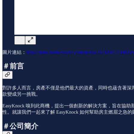
圖片連結：
https://mms.businesswire.com/media/20230911714482
＃前言
對許多人而言，房產不僅是他們最大的資產，同時也蘊含著深厚
款變成另一挑戰。
EasyKnock 嗅到此商機，提出一個創新的解決方案，旨
性。就讓我們一起來了解 EasyKnock 如何幫助房主燃眉之急
＃公司簡介