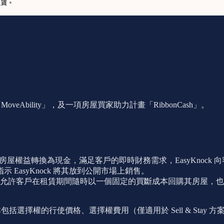
「MoveAbility」，及一項房屋買家助力計畫「RibbonCash」。
k，從而將房屋權益轉換為現金，滿足客戶的即時財務需求，EasyKnoc
asyKnock 將其放到公開市場上銷售。
擇權，允許客戶在租賃期間隨時以一個固定的買斷成本回購其房屋，也可
成本包括選擇權的行使價格、選擇權費用（僅適用於 Sell & St