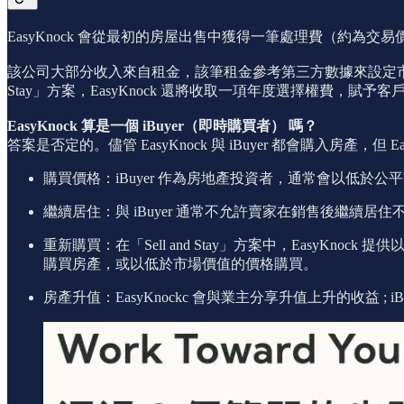
EasyKnock 會從最初的房屋出售中獲得一筆處理費（約為交易
該公司大部分收入來自租金，該筆租金參考第三方數據來設定市場價格
Stay」方案，EasyKnock 還將收取一項年度選擇權費，
EasyKnock 算是一個 iBuyer（即時購買者） 嗎？
答案是否定的。儘管 EasyKnock 與 iBuyer 都會購入房產，但
購買價格：iBuyer 作為房地產投資者，通常會以低於公平
繼續居住：與 iBuyer 通常不允許賣家在銷售後繼續居住不
重新購買：在「Sell and Stay」方案中，EasyK
購買房產，或以低於市場價值的價格購買。
房產升值：EasyKnockc 會與業主分享升值上升的收益 