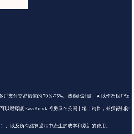
k 向客戶支付交易價值的 70％-75%。透過此計畫，可以作為租戶留
以選擇讓 EasyKnock 將房屋在公開市場上銷售，並獲得扣除
ay 方案）、以及所有結算過程中產生的成本和累計的費用。