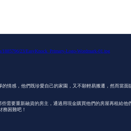
/en/1885796/23/EasyKnock_Primary-Logo-Wordmark-01.jpg
的情感，他們既珍愛自己的家園，又不願輕易搬遷，然而當面臨資
在協助那些需要重新融資的房主，通過用現金購買他們的房屋再租
的財務困難吧！