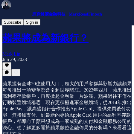
馬克解讀金融科技 | MarkReadFintech
趨勢分析
Subscribe
Sign in
蘋果將成為新銀行？
Mark Lin
Jun 29, 2023
蘋果握有全球20億使用人口，龐大的用戶客群與影響力讓蘋果
每每推出一項變革都會引起世界關注。2023年四月，蘋果推出
高利率存款帳戶，再度掀起金融業一片波瀾。蘋果過往不僅在
行動裝置領域稱霸，現在更積極進軍金融領域，從2014年推出
Apple Pay，跟高盛銀行合作推出Apple Card、提供先買後付功
能、無接觸支付、到最新的專給Apple Card 用戶的高利率存款
帳戶，都導向了蘋果想成為一家成熟的支付和金融服務公司的
決心。想了解更多關於蘋果數位金融佈局的分析嗎？來看看這
篇貼文吧！