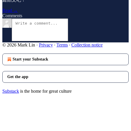
Read →
Comments
© 2026 Mark Lin
·
Privacy
∙
Terms
∙
Collection notice
Start your Substack
Get the app
Substack
is the home for great culture