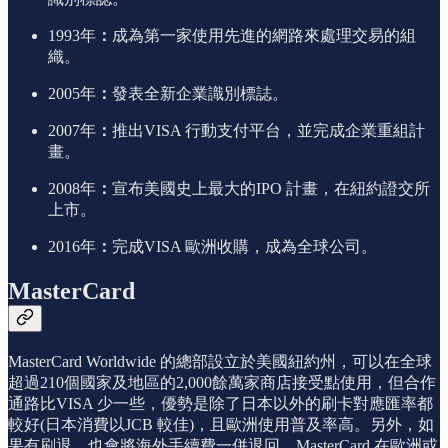
1993年
：
成為第一家使用先進的網路來處理交易的組
織。
2005年
：
發表全新企業識別標誌。
2007年
：
推出VISA 行動支付平台，並完成企業重組計
畫。
2008年
：
宣布美國史上最大的IPO 計畫，在紐約證交所
上市。
2016年
：
完成VISA 歐洲收購，成為全球公司。
MasterCard
MasterCard Worldwide 的總部設立於美國紐約州，可以在全球
超過210個國家及地區的2,000餘萬家商店接受點使用，但合作
通路比VISA 少一些，優勢是除了日本以外的刷卡對應匯率都
較好(日本消費以JCB 較佳)，且歐洲使用普及率高。另外，如
果有刷退，也會將海外手續費一併退回。MasterCard 在歐洲或