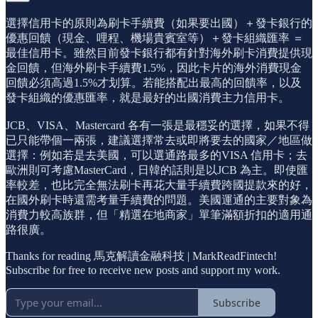
選擇信用卡的原則為刷卡手續費（如果要出國）＋發卡銀行的
優惠回饋（現金、哩程、機場貴賓室等）＋發卡組織匯率 ＝
最佳信用卡。雖然目前發卡銀行都有針對海外刷卡消費提供現
金回饋，但海外刷卡手續費1.5%，因此卡片的海外消費現金
回饋必須高過1.5%才划算。若能搭配出最高的回饋率，以及
發卡組織的優惠匯率，就是最好的出國消費主力信用卡。
JCB、VISA、Mastercard 各有一張是最穩妥的選擇，如果不得
已只能帶個一兩張，建議選擇常去或即將要去的國家／地區做
選擇：例如若是去美國，可以選通路最多的VISA 信用卡；去
歐洲則可考慮MasterCard，日韓的話則是以JCB 為主。即使匯
率較差，也比完全無法刷卡再花大量手續費跨國提款來的好，
在國外刷卡時還需考量手續費的問題。美國運通的主要對象為
消費力較高族群，但「精選在地商家」單筆滿額折扣的適用通
路很廣。
Thanks for reading 馬克解讀金融科技 | MarkReadFintech!
Subscribe for free to receive new posts and support my work.
Subscribe