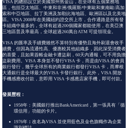
VISA 的總部設立於美國加州舊金山，在全球有五個業務地
區，包括亞太地區、中東和非洲/俄羅斯/中東歐和東南歐/高加
索和中亞地區、拉丁美洲及加勒比海地區、歐洲區以及北美地
區。VISA 2008年在美國紐約證交所上市，合作通路是所有發
卡組織中最多的，全球有超過200個國家都能使用，在美亞澳
三地區普及率最高，全球超過260萬台ATM 可提領現金。
VISA 的匯率及手續費雖然不算特別有優勢且海外刷退會收手
續費，但因為流通性高、優惠較其他組織多，因此深受消費者
的喜愛，且如果簽帳金融卡遭盜刷，60天內通報，可不用負擔
盜刷費用。VISA 本身並不發行VISA 卡，而是由VISA 的會員
銀行發行，幾乎全球所有的商業銀行都發行VISA 卡，而摩根
大通銀行是全球最大的VISA 卡發行銀行。此外，VISA 開放
手機感應收付款，意即用 VISA 卡感應店家手機，即可付款。
發展歷程：
1958年：美國銀行推出BankAmericard，第一張具有「循
環信用」功能的卡片。
1976年
：
改名為VISA 並使用藍色及金色旗幟作為企業
識別標誌。