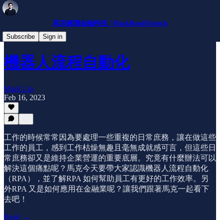
馬克解讀金融科技 | MarkReadFintech
小知識
Subscribe
Sign in
機器人流程自動化
Mark Lin
Feb 16, 2023
工作的時候常常因為要處理一些重複的日常庶務，讓在做這些
工作的員工，感到工作枯燥無趣且毫無成就感可言，但這些日
常庶務卻又是維持企業營運的重要底層。究竟有什麼辦法可以
解決這個痛點呢？馬克今天要帶大家認識機器人流程自動化
（RPA），並了解RPA 如何幫助員工有更好的工作效率。另
外RPA 又是如何應用在金融業呢？讓我們跟著馬克一起看下
去吧！
Read →