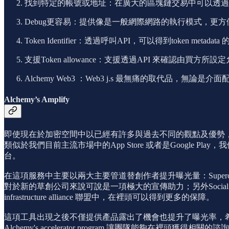
找到特定的帳號或地址：在廣大的區塊鏈交易中可以透過這款e
Debug更容易：提供像是一般網際網路的執行模式，更
Token Identifier：透過呼叫API，可以得到token me
支援Token allowance：支援透過API 來確認由買方
Alchemy Web3 ：Web3 j.s 最無痛的取代品，無論
Alchemy’s Amplify
即使現在於加密空間中以已經有許多與過去不同的觀點及優勢，但是在加
類似於我們目前主流市場中的App Store 或者是Google P
台。
在這項服務中主要以兩大主要管道替創作者提升曝光量：Supercharged n
對於新的草創公司來說可說是一項極大的宣傳助力；另外Social h
infrastructure alliance 聯盟中，在裡頭可以得到更多的保障。
這項工具出現之後不僅提供產品露出了機會也提升了曝光率，希
Alchemy's accelerator program 讓團隊能夠在裡頭