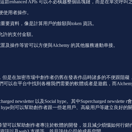
nhanced APIs 可以不必橫越整個區塊鏈，而是在單次呼
方便使用者操作。
tadata 的重要資料，像是計算用戶的餘額與token 資訊。
所設定允許的支付金額。
是介面配置及操作等皆可以方便與Alchemy 的其他服務連動串接。
密市場中創作者仍舊在發表作品時諸多的不便跟阻礙， 因此Alchem
lay，我們可以在平台中找到各種我們需要的軟體或者是遊戲，而Alchem
ewsletter 以及Social hype。其中Supercharged 
ype則可以幫助創作者跟一些老用戶、高級用戶等建立良好的關係。除此之
望可以幫助創作者專注於軟體的開發，並且減少煩惱如何行銷作品的
獲得相關的諮詢資訊以及web3 支援等，並且評估公司的成長空間