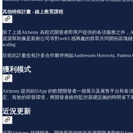
其他特殊計畫 - 線上教育課程
除了上述Alchemy 為程式開發者即用戶提供的各項服務之外，Alchem
資源幫助像是新創公司等對web3 感興趣的群眾共同開拓區塊鏈生態圈。而課程內容包括：writing
scaling
目前此計畫也有許多合作夥伴例如Andreessen Horowitz, Pantera Capital,
獲利模式
Alchemy 提供給DApp 的軟體開發者一個展示及展售平
定、有效的研發環境，將開發者維持監控基礎設施的時間省下來
近況更新
近期Alchemy 持續精進、開發最新的技術支援開發者製作DApp，