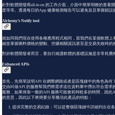
針對軟體開發商all-in-on 的工作介面，介面中簡單明瞭的
度等等。透過每日的App 健康檢測報告可以避免並且掌握錯
Alchemy’s Notify tool
就如同我們現在使用各種應用程式相同，當我們在某個軟體上有
細並掌握燃料價格的變動、挖礦相關資訊甚至是交易失敗時的
對於軟體開發者而言，要自行維護軟體的基礎設施是非常耗費精
Enhanced APIs
首先，先簡單說明API 在網際網路或者是區塊鏈中的角色為
交由叫做API 的服務幫我們將需求送往資料庫中撈出符合需
龐雜，如果倚靠一般的API 服務可能會耗時較多的時間，因此Alch
的意思，因此以下將簡要分享幾項此產品的特點：
提供完整的交易紀錄：可以從整個區塊鏈中詳細列出在各