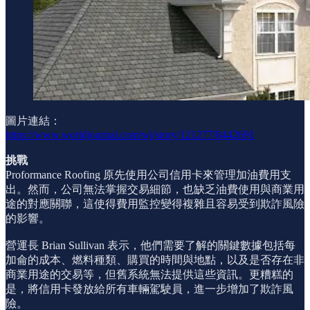
圖片連結：
https://www.worldjournal.com/wj/story/121277/8442691
挑戰
Proformance Roofing 原先使用公司信用卡來管理加油費用支
出。然而，公司無法掌握交易細節，也缺乏油費使用與商業用
途的對應關聯，這使得費用監控變得複雜且容易受到欺詐風險
的影響。
營運長 Brian Sullivan 表示，他們需要了解的關鍵數據包括每
加侖的成本、燃料種類、購買的時間與地點，以及是否存在非
商業用途的交易等，但舊系統無法提供這些資訊。更糟糕的
是，將信用卡發放給所有車輛駕駛員，進一步增加了欺詐風
險。