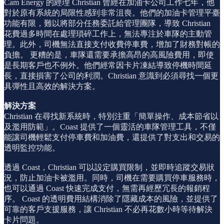
Cam Energy 的經理 Christian 曾經在加油卡公司工作七年，他
對於原有系統的局限性感到非常沮喪。他們的加油卡管理平臺
功能有限，難以將部分任務委託給管理團隊，導致 Christian
花費過多時間在處理瑣碎工作上，無法專注於車隊的主動管
理。此外，司機無法直接支付收費停車費，增加了財務對帳的
負擔。 更糟的是，車隊還需要承擔高昂的高風險費用，即使
是長期客戶也不例外。他們經常因卡片凍結導致停機時間延
長，直接損害了公司的利潤。Christian 意識到必須尋找一個更
具彈性且高效的解決方案。
解決方案
Christian 在尋找新系統時，特別注重「簡單操作、成本節省以
及濫用防範」。Coast 提供了一個靈活的車隊管理工具，不僅
能讓司機輕鬆支付停車費和加油費，還提供了對支出和交易的
透明監控功能。
透過 Coast，Christian 可以設定購買限制，並即時追蹤交易狀
況，防止加油卡被濫用。同時，司機在需要購買停車服務時，
也可以通過 Coast 快速完成支付，無需再經歷冗長的報銷程
序。 Coast 的透明費用結構消除了隱藏成本的風險，並提供了
可靠的客戶支援服務，讓 Christian 不必再花數小時等待解決
卡片問題。