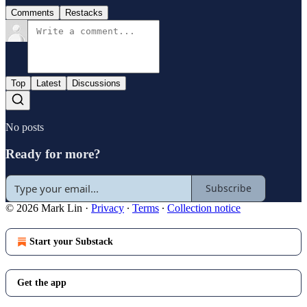
Comments
Restacks
Top
Latest
Discussions
No posts
Ready for more?
Subscribe
© 2026 Mark Lin
·
Privacy
∙
Terms
∙
Collection notice
Start your Substack
Get the app