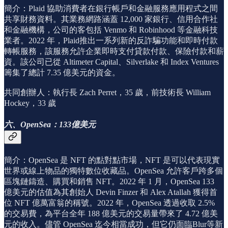
簡介：Plaid 協助消費者在銀行帳戶和金融服務應用程式之間
共享財務資料。其業務網路涵蓋 12,000 家銀行、信用合作社
和金融機構，公司的客包括 Venmo 和 Robinhood 等金融科技
業者。2022 年，Plaid推出一系列新的反詐騙功能和即時付款
轉帳服務，該服務允許企業即時支付貸款付款、保險付款和薪
資。該公司已從 Altimeter Capital、Silverlake 和 Index Ventures
籌集了總計 7.35 億美元的資金。
共同創辦人：執行長 Zach Perret，35 歲，前技術長 William
Hockey，33 歲
六、OpenSea：133億美元
簡介：OpenSea 是 NFT 的點對點市場，NFT 是可以代表現實
世界或線上物品的獨特數位收藏品。OpenSea 允許客戶跨多個
區塊鏈鑄造、購買和銷售 NFT。2022 年 1 月，OpenSea 133
億美元的估值為其創始人 Devin Finzer 和 Alex Atallah 獲得首
位 NFT 億萬富翁的稱號。2022 年，OpenSea 透過收取 2.5%
的交易費，為平台全年 188 億美元的交易量帶來了 4.72 億美
元的收入。儘管 OpenSea 迄今相當成功，但它仍面臨Blur等新