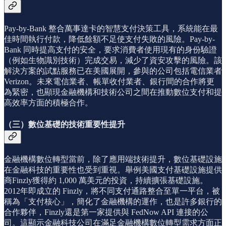
Pay-by-Bank 整合萬事達卡的智慧支付決策工具，系統能在最
佳時間執行付款，降低餘額不足使支付失敗的風險。Pay-by-
Bank 同時提高支付的安全，要求消費者使用現有的身份驗證
（例如生物識別技術）完成交易，減少了資安攻擊的風險。該
解決方案的試點服務已在美國展開，參與的公司包括電信業者
Verizon。未來電信業者、帳單收付業者、銀行間的合作將更
為緊密，也顯現金融機構和技術公司之間在推動數位支付和提
高效率方面的積極合作。
（三）數位基礎的技術重要性提升
金融機構數位轉型當前，除了應用端技術提升，數位基礎設施
在金融科技的重要性也受到重視。舉例美國支付基礎設施提供
商Finzly獲得約 1,000 萬美元的投資，持續擴張基礎設施。
2012年即成立的 Finzly，將不同支付通路整合至單一平台，被
稱為「支付核心」，簡化了金融機構的運作，也是許多銀行的
合作夥伴，Finzly還是第一家提供與 FedNow API 連接的公
司。這顯示金融科技公司在滿足金融機構數位轉型需求方面正