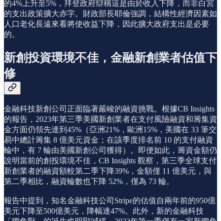
的4%上升至5%，拜登政府辯稱這是由於收入下降，而非白宮
的支出政策擴大赤字。財政部長耶倫強調，結構性經濟因素如
人口老化長遠來看將使收益下降，因此擴大政府支出是必要
的。
新創投資環境不佳，金融新創業者估值下
修
金融科技新創公司正面臨著嚴峻的融資挑戰。根據CB Insights
的報告，2023年第三季美國新創業者在支付風險融資和籌集資
金方面仍領先達到45%（亞洲21%，歐洲15%，美國在 33 筆交
易中總計籌集 8 億美元資金；在該季度排名前 10 的支付融資
輪中，有 7 輪由美國新創公司獲得）。即便如此，籌資金額仍
說明當前的創投環境不佳，CB Insights 觀察，第三季全球支付
新創業者的融資額較第二季下降39%，金額僅 11 億美元，與
第二季相比，融資輪數也下降 52%，僅為 73 輪。
報告中提到，知名金融科技公司Stripe的估值自兩年前的950億
美元下降至500億美元，降幅達47%。此外，新的金融科技