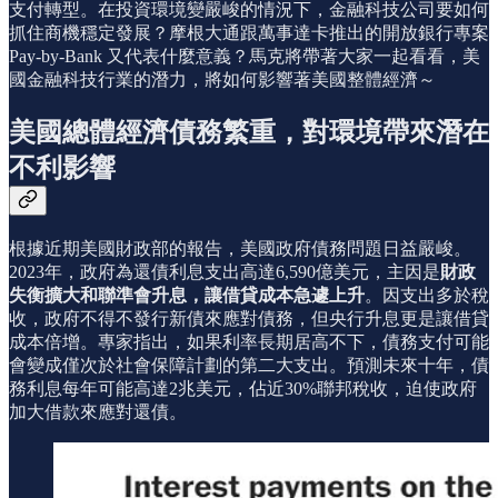
支付轉型。在投資環境變嚴峻的情況下，金融科技公司要如何
抓住商機穩定發展？摩根大通跟萬事達卡推出的開放銀行專案
Pay-by-Bank 又代表什麼意義？馬克將帶著大家一起看看，美
國金融科技行業的潛力，將如何影響著美國整體經濟～
美國總體經濟債務繁重，對環境帶來潛在
不利影響
根據近期美國財政部的報告，美國政府債務問題日益嚴峻。
2023年，政府為還債利息支出高達6,590億美元，主因是
財政
失衡擴大和聯準會升息，讓借貸成本急遽上升
。因支出多於稅
收，政府不得不發行新債來應對債務，但央行升息更是讓借貸
成本倍增。專家指出，如果利率長期居高不下，債務支付可能
會變成僅次於社會保障計劃的第二大支出。預測未來十年，債
務利息每年可能高達2兆美元，佔近30%聯邦稅收，迫使政府
加大借款來應對還債。