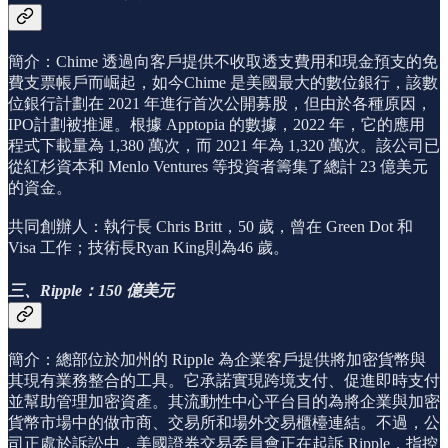
簡介：Chime 透過向客戶提供不收取透支費用和現金預支的免
費支票帳戶而崛起，如今Chime 是美國最大的數位銀行，該數
位銀行計劃在 2021 年進行首次公開募股，但由於各種原因，
IPO計劃被推遲。根據 Apptopia 的數據，2022 年，它的應用
程式下載量為 1,380 萬次，而 2021 年為 1,320 萬次。該公司已
從紅杉資本和 Menlo Ventures 等投資者籌集了總計 23 億美元
的資金。
共同創辦人：執行長 Chris Britt，50 歲，曾在 Green Dot 和
Visa 工作；技術長Ryan King則為46 歲。
三、Ripple：150 億美元
簡介：總部位於加州的 Ripple 為企業客戶提供將加密貨幣與
其現有業務整合的工具。它承諾實現跨境支付、促進即時支付
並幫助管理加密資產。其流動性中心平台目的為將企業與加密
貨幣市場中的做市商、交易所和場外交易櫃檯連結。不過，公
司正處於訴訟中，美國證券交易委員會正在起訴 Ripple，指控