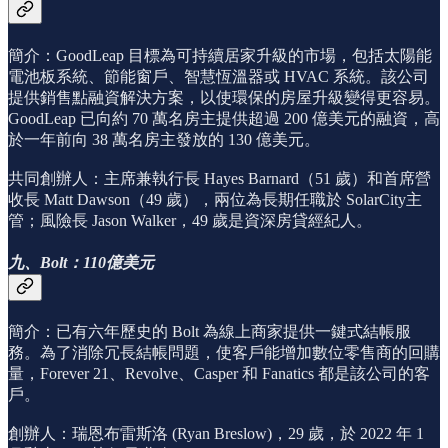
簡介：GoodLeap 目標為可持續居家升級的市場，包括太陽能
電池板系統、節能窗戶、智慧恆溫器或 HVAC 系統。該公司
提供銷售點融資解決方案，以使環保的房屋升級變得更容易。
GoodLeap 已向約 70 萬名房主提供超過 200 億美元的融資，高
於一年前向 38 萬名房主發放的 130 億美元。
共同創辦人：主席兼執行長 Hayes Barnard（51 歲）和首席營
收長 Matt Dawson（49 歲），兩位為長期任職於 SolarCity主
管；風險長 Jason Walker，49 歲是資深房貸經紀人。
九、Bolt：110億美元
簡介：已有六年歷史的 Bolt 為線上商家提供一鍵式結帳服
務。為了消除冗長結帳問題，使客戶能增加數位零售商的回購
量，Forever 21、Revolve、Casper 和 Fanatics 都是該公司的客
戶。
創辦人：瑞恩布雷斯洛 (Ryan Breslow)，29 歲，於 2022 年 1