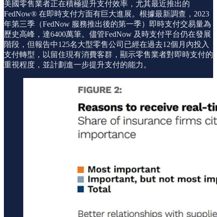
美國零售業者正在積極提升支付效率，尤其最近推出的
FedNow® 在即時支付方面有巨大進展。根據最新調查，2023
年第三季（FedNow 服務推出後的第一季）即時支付交易量為
歷史高峰，達6400萬筆。儘管FedNow 及時支付平台仍在發展
階段，但報告中125名大型零售公司已經在過去12個月內投入
支付轉型，以留住現有消費客群，顯示零售業者對即時支付的
重視程度，並計劃進一步提升支付的能力。