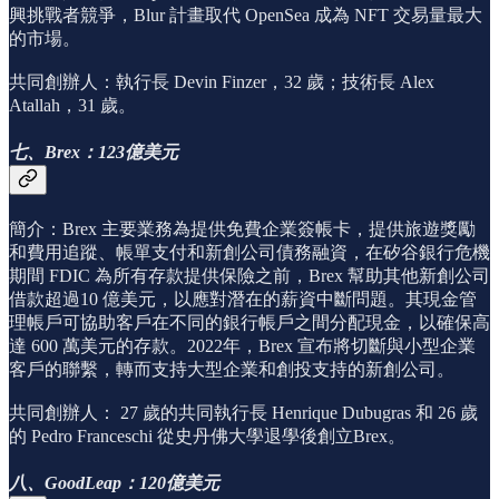
興挑戰者競爭，Blur 計畫取代 OpenSea 成為 NFT 交易量最大
的市場。
共同創辦人：執行長 Devin Finzer，32 歲；技術長 Alex
Atallah，31 歲。
七、Brex：123億美元
簡介：Brex 主要業務為提供免費企業簽帳卡，提供旅遊獎勵
和費用追蹤、帳單支付和新創公司債務融資，在矽谷銀行危機
期間 FDIC 為所有存款提供保險之前，Brex 幫助其他新創公司
借款超過10 億美元，以應對潛在的薪資中斷問題。其現金管
理帳戶可協助客戶在不同的銀行帳戶之間分配現金，以確保高
達 600 萬美元的存款。2022年，Brex 宣布將切斷與小型企業
客戶的聯繫，轉而支持大型企業和創投支持的新創公司。
共同創辦人： 27 歲的共同執行長 Henrique Dubugras 和 26 歲
的 Pedro Franceschi 從史丹佛大學退學後創立Brex。
八、GoodLeap：120億美元