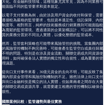
大化。在金融科技領域，這種現象尤其常見，因為不同業務可
能面臨不同的監管要求和資本規定。
以電子支付業務為例，由於涉及用戶資金的收付和保管，需要
遵循較為嚴格的監管要求，包括資本適足性、信託保障、內控
制度等。相對而言，純粹的技術服務或行銷業務則可能面臨較
為寬鬆的監管環境。透過適當的企業架構設計，可以將不同性
質的業務分置於不同法人實體，以優化整體的監管成本。
然而，監管套利策略也可能帶來風險管控的挑戰。當集團內部
的風險管控機制不夠完善時，可能會產生監管空白或責任歸屬
不明的問題。特別是在涉及資金流動、關聯交易或共同資源使
用時，如何確保各法人實體的獨立性和合規性，成為重要的管
理議題。
從街口支付事件來看，36億元資金的去向不明，可能反映了集
團內部資金管理和風險控制機制的不足。雖然法律上街口支付
與街口金融科技是獨立的法人實體，但如果兩者之間存在大量
的關聯交易或資源共享，就需要建立相應的管控機制以確保合
規性。
國際案例比較：監管趨勢與最佳實務