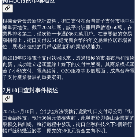
街口支付的市場地位
根據金管會最新統計資料，街口支付在台灣電子支付市場中佔
據重要地位。截至2024年底，該平台註冊用戶數達650萬，在
業界排名第二，僅次於一卡通的681萬用戶。在更關鍵的交易
額指標上，街口支付以545億元新台幣的年交易量位居市場首
位，展現出強勁的用戶活躍度和商業變現能力。
自2018年取得電子支付執照以來，透過積極的市場布局和技術
創新，成功建立起涵蓋線上線下的支付生態圈。其商業模式涵
蓋了小額支付、電商結算、O2O服務等多個層面，成為台灣電
子支付產業發展的重要案例。
7月10日查封事件概述
2025年7月10日，台北地方法院執行處對街口支付母公司「街
口金融科技」執行36億元債權查封，此舉源於與泰山企業間的
股權交易糾紛。執行過程中發現，街口金融科技名下5個銀行
帳戶餘額幾近於零，原先的36億元資金去向不明。