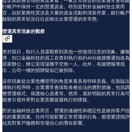
從企業財務管理的角度來看，一家正常經營的企業通常會在銀
行帳戶中保持一定的營運資金。特別是對於金融科技企業而
言，由於業務性質涉及大量的資金流動和清算作業，銀行帳戶
餘額的異常狀況往往反映出企業營運的非常態。
營運異常現象的觀察
查封當日，執行人員還觀察到其他一些值得注意的現象。據報
導，街口金融科技的員工在查封執行前約40分鐘接獲通知改為
居家辦公，辦公室現場幾乎空無一人。此外，有媒體報導指
出，公司一樓的招牌疑似已被拆除。
這些現象從企業危機管理的角度來看具有特殊意義。在面臨法
律執行程序時，企業通常會採取各種合法的應對措施，包括調
整營運模式、保護核心資產等。然而，過於明顯的異常行為可
能會引發外界對企業意圖規避執行的懷疑。
對於金融科技企業而言，營運的連續性和穩定性是維持客戶信
任的重要因素。任何可能影響正常營運的行為，都需要謹慎評
估其對客戶服務和市場信心的潛在影響。