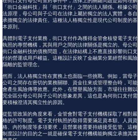
在街口支付母公司查封事件中，法律上的關鍵問題是如何理解
「街口金融科技」與「街口支付」之間的法人關係。根據公司
法原理，母公司與子公司在法律上屬於獨立的法人實體，各自
承擔獨立的法律責任。這種法人格獨立性是現代公司制度的基
本原則。
具體到電子支付業務，街口支付作為獲得金管會核發電子支付
執照的專營機構，其與用戶之間的法律關係是獨立的。母公司
街口金融科技的債務問題，在法律結構上不應直接影響街口支
付的營運或用戶權益。這種設計反映了金融業分業經營和風險
隔離的監管理念。
然而，法人格獨立性在實務上也面臨一些挑戰。例如，當母子
公司之間存在密切的業務關聯、資金往來或管理整合時，可能
會產生風險傳導效應。此外，在聲譽風險方面，市場往往難以
完全區分母公司與子公司的形象差異，這也是為何街口支付需
要積極澄清其獨立性的原因。
從監管政策的角度來看，金管會對電子支付機構採取了相對嚴
格的許可制度。電子支付執照的取得需要滿足資本額、人員資
格、內控制度等多項要求，且營業後需要持續接受監管。這種
制度設計的目的之一就是確保電子支付機構能夠獨立承擔其業