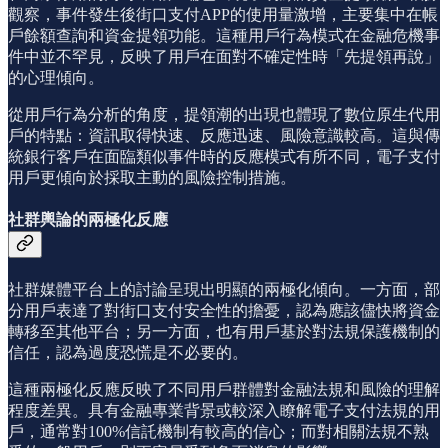
觀察，事件發生後街口支付APP的使用量激增，主要集中在帳
戶餘額查詢和資金提領功能。這種用戶行為模式在金融危機事
件中並不罕見，反映了用戶在面對不確定性時「先提領再說」
的心理傾向。
從用戶行為分析的角度，提領潮的出現也體現了數位原生代用
戶的特點：資訊取得快速、反應迅速、風險意識較高。這與傳
統銀行客戶在面臨類似事件時的反應模式有所不同，電子支付
用戶更傾向於採取主動的風險控制措施。
社群輿論的兩極化反應
社群媒體平台上的討論呈現出明顯的兩極化傾向。一方面，部
分用戶表達了對街口支付安全性的擔憂，認為應該儘快將資金
轉移至其他平台；另一方面，也有用戶基於對法規保護機制的
信任，認為過度恐慌是不必要的。
這種兩極化反應反映了不同用戶群體對金融法規和風險的理解
程度差異。具有金融專業背景或較深入瞭解電子支付法規的用
戶，通常對100%信託機制有較高的信心；而對相關法規不熟