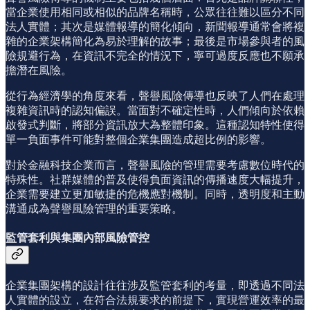
當企業使用相同或相似的品牌名稱時，公眾往往難以區分不同
法人實體；其次是媒體報導的簡化傾向，新聞報導通常會將複
雜的企業架構簡化為易於理解的故事；最後是市場參與者的風
險規避行為，在資訊不完全的情況下，寧可過度反應也不願承
擔潛在風險。
從行為經濟學的角度來看，聲譽風險傳導也反映了人們在處理
複雜資訊時的認知偏誤。當面對不確定性時，人們傾向於依賴
啟發式判斷，將部分資訊放大為整體印象。這種認知特性使得
單一負面事件可能對整個企業集團造成超比例的影響。
對於金融科技企業而言，聲譽風險的管理需要考慮數位時代的
特殊性。社群媒體的普及使得負面資訊的傳播速度大幅提升，
企業需要建立更加敏捷的危機應對機制。同時，透明度和主動
溝通成為聲譽風險管理的重要策略。
監管套利與集團內部風險管控
企業集團架構的設計往往涉及監管套利的考量，即透過不同法
人實體的設立，在符合法規要求的前提下，實現營運效率的最