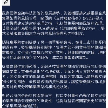
觀察國際金融科技監管的發展趨勢，監管機關越來越重視企業
集團架構的風險管理。歐盟的《支付服務指令》(PSD2) 要求
支付機構建立適當的治理架構，包括對集團內部風險的管理。
英國金融行為監管局(FCA)也制定了詳細的集團監管指引，要
求金融服務集團建立有效的風險管理和內控制度。
螞蟻集團的案例提供了另一個重要的參考。在其上市計劃受阻
的過程中，監管機關特別關注了集團內部不同業務間的風險隔
離機制。支付寶作為核心的支付業務，與集團內的信貸、理財
等其他金融服務之間的關係，成為監管審查的重點。
從國際最佳實務來看，金融科技集團的風險管理應該包括幾個
關鍵要素：首先是清晰的治理架構，明確各法人實體的權責邊
界；其次是獨立的風險管理機制，確保各業務單元能夠獨立識
別和控制風險；最後是透明的資訊披露，讓監管機關和市場參
與者能夠充分瞭解集團架構和風險狀況。
對於台灣的金融科技產業而言，街口支付事件凸顯了建立完善
的集團風險管理機制的重要性，也提醒監管機關需要更加重視
企業集團架構的監管。