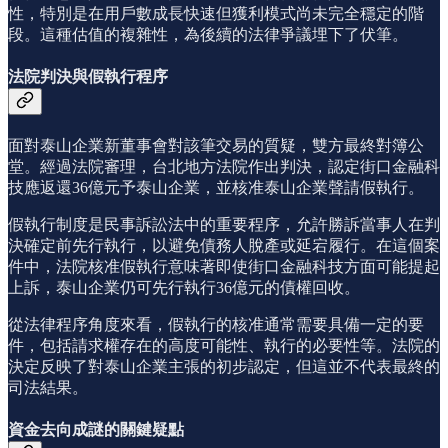
性，特別是在用戶數成長快速但獲利模式尚未完全穩定的階
段。這種估值的複雜性，為後續的法律爭議埋下了伏筆。
法院判決與假執行程序
面對泰山企業新董事會對該筆交易的質疑，雙方最終對簿公
堂。經過法院審理，台北地方法院作出判決，認定街口金融科
技應返還36億元予泰山企業，並核准泰山企業聲請假執行。
假執行制度是民事訴訟法中的重要程序，允許勝訴當事人在判
決確定前先行執行，以避免債務人脫產或延宕履行。在這個案
件中，法院核准假執行意味著即使街口金融科技方面可能提起
上訴，泰山企業仍可先行執行36億元的債權回收。
從法律程序角度來看，假執行的核准通常需要具備一定的要
件，包括請求權存在的高度可能性、執行的必要性等。法院的
決定反映了對泰山企業主張的初步認定，但這並不代表最終的
司法結果。
資金去向成謎的關鍵疑點