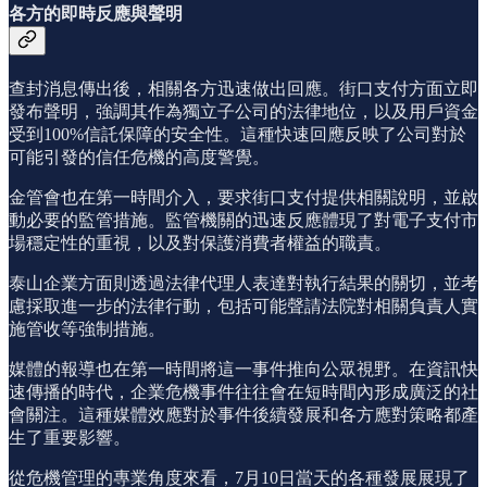
各方的即時反應與聲明
查封消息傳出後，相關各方迅速做出回應。街口支付方面立即
發布聲明，強調其作為獨立子公司的法律地位，以及用戶資金
受到100%信託保障的安全性。這種快速回應反映了公司對於
可能引發的信任危機的高度警覺。
金管會也在第一時間介入，要求街口支付提供相關說明，並啟
動必要的監管措施。監管機關的迅速反應體現了對電子支付市
場穩定性的重視，以及對保護消費者權益的職責。
泰山企業方面則透過法律代理人表達對執行結果的關切，並考
慮採取進一步的法律行動，包括可能聲請法院對相關負責人實
施管收等強制措施。
媒體的報導也在第一時間將這一事件推向公眾視野。在資訊快
速傳播的時代，企業危機事件往往會在短時間內形成廣泛的社
會關注。這種媒體效應對於事件後續發展和各方應對策略都產
生了重要影響。
從危機管理的專業角度來看，7月10日當天的各種發展展現了