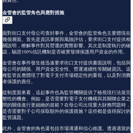
務責任。
金管會的監管角色與應對措施
面對街口支付母公司查封事件，金管會的監管角色主要體現在
幾個層面。首先是資訊掌握與風險評估，要求街口支付提供相
關說明，瞭解事件對其營運的實際影響。其次是制度執行的確
認，驗證100%信託機制是否確實發揮保護用戶資金的作用。
金管會在事件發生後迅速要求街口支付提供書面說明，包括與
母公司的關係、用戶資金安全性、營運連續性等關鍵資訊。這
種監管反應體現了對電子支付市場穩定性的重視，以及對消費
者保護的責任。
從制度面來看，這起事件也為監管機關提供了檢視現行法規完
整性的機會。例如，是否需要對電子支付機構與其關聯企業之
間的關係進行更細緻的規範？在母公司出現重大財務問題時，
是否需要對子公司採取額外的保護措施？這些都是值得探討的
監管議題。
此外，金管會的角色還包括市場溝通和信心維護。透過適當的