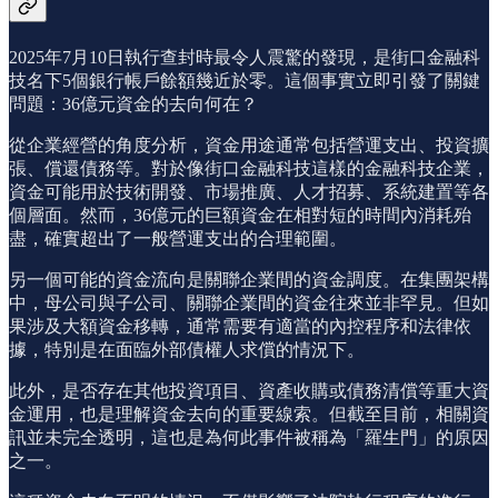
2025年7月10日執行查封時最令人震驚的發現，是街口金融科
技名下5個銀行帳戶餘額幾近於零。這個事實立即引發了關鍵
問題：36億元資金的去向何在？
從企業經營的角度分析，資金用途通常包括營運支出、投資擴
張、償還債務等。對於像街口金融科技這樣的金融科技企業，
資金可能用於技術開發、市場推廣、人才招募、系統建置等各
個層面。然而，36億元的巨額資金在相對短的時間內消耗殆
盡，確實超出了一般營運支出的合理範圍。
另一個可能的資金流向是關聯企業間的資金調度。在集團架構
中，母公司與子公司、關聯企業間的資金往來並非罕見。但如
果涉及大額資金移轉，通常需要有適當的內控程序和法律依
據，特別是在面臨外部債權人求償的情況下。
此外，是否存在其他投資項目、資產收購或債務清償等重大資
金運用，也是理解資金去向的重要線索。但截至目前，相關資
訊並未完全透明，這也是為何此事件被稱為「羅生門」的原因
之一。