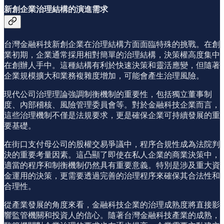
新創企業治理結構的演進需求
台灣金融科技新創企業在治理結構方面面臨特殊的挑戰。在創
業初期，企業通常採用相對簡單的治理結構，決策權高度集中
在創辦人手中。這種結構有利於快速決策和靈活應變，但隨著
企業規模擴大和業務複雜度增加，可能會產生治理風險。
現代公司治理理論強調制衡機制的重要性，包括獨立董事制
度、內部稽核、風險管理委員會等。對於金融科技企業而言，
這些治理機制不僅是法規要求，更是確保企業可持續發展的重
要基礎。
在街口支付母公司的股權交易爭議中，程序合規性成為法院判
決的重要考量因素。這凸顯了即使在私人企業的商業決策中，
適當的程序和制衡機制仍然具有重要意義。特別是涉及重大資
金運用的決策，更需要透過完善的治理程序來確保其合法性和
合理性。
從產業發展的角度來看，金融科技企業的治理成熟度將直接影
響監管機關和投資人的信心。隨著台灣金融科技產業的成熟，