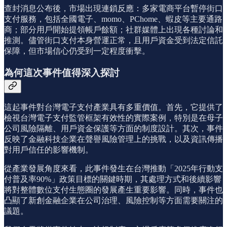
查封消息公布後，市場出現連鎖反應：多家電商平台暫停街口
支付服務，包括全國電子、momo、PChome、蝦皮等主要通路
商；部分用戶開始提領帳戶餘額；社群媒體上出現各種討論和
推測。儘管街口支付本身營運正常，且用戶資金受到法定信託
保障，但市場信心仍受到一定程度衝擊。
為何這次事件值得深入探討
這起事件對台灣電子支付產業具有多重價值。首先，它提供了
檢視台灣電子支付監管框架有效性的實際案例，特別是在母子
公司風險隔離、用戶資金保護等方面的制度設計。其次，事件
反映了金融科技企業在聲譽風險管理上的挑戰，以及資訊傳播
對用戶信任的影響機制。
從產業發展角度來看，此事件發生在台灣推動「2025年行動支
付普及率90%」政策目標的關鍵時期，其處理方式和後續影響
將對整體數位支付生態圈的發展產生重要影響。同時，事件也
凸顯了新創金融企業在公司治理、風險控制等方面需要關注的
議題。