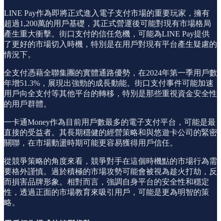
LINE Pay作為即將正式進入電子支付市場的重要玩家，擁有
超過1,200萬的用戶基礎，其正式營運後可能對現有市場格局
產生重大衝擊。街口支付的信任危機，可能為LINE Pay提供
了更好的市場切入時機，特別是在用戶對現有平台產生疑慮的
情況下。
全支付憑藉全聯集團的實體通路優勢，在2024年第一季用戶數
年增51.3%，展現出強勁的成長動能。街口支付事件可能加速
用戶向全支付等其他平台的轉移，特別是那些重視資金安全性
的用戶群體。
一卡通Money作為目前用戶數最多的電子支付平台，可能是最
直接的受益者。其長期穩健的經營策略和與悠遊卡公司的緊密
關聯，在市場動盪時期可能更容易獲得用戶信任。
從競爭策略的角度來看，競爭對手在這個時機點的市場行為需
要格外謹慎。過於積極的市場攻勢可能會被視為趁火打劫，反
而損害品牌形象。相對而言，強調自身平台的安全性和穩定
性，透過正面的市場教育來吸引用戶，可能是更為明智的策
略。