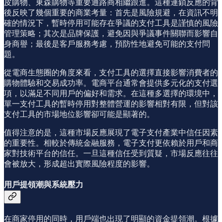
皮購物、東森購物等重要通路商相繼跟進。這種連鎖反應的背
後反映了幾個重要的商業考量：首先是風險規避，在資訊不明
確的情況下，暫時停用可能存在爭議的支付工具是謹慎的風險
管理策略；其次是品牌保護，避免因與爭議事件關聯而影響自
身商譽；最後是客戶服務考慮，預防性地避免可能的支付問
題。
從電商生態圈的角度來看，支付工具的選擇直接影響消費者的
購物體驗和交易成功率。電商平台通常會提供多元化的支付選
項，以滿足不同用戶的偏好和需求。在這種多選擇的環境中，
單一支付工具的暫時停用對整體營運的影響相對有限，但對該
支付工具的市場地位影響卻可能是顯著的。
值得注意的是，這種市場反應展現了電子支付產業中信任因素
的重要性。相較於傳統金融服務，電子支付更依賴於用戶和商
家對技術平台的信任。一旦這種信任受到質疑，市場反應往往
會被放大，形成超出實際風險程度的影響。
用戶提領潮與系統壓力
在商家停用的同時，用戶端也出現了明顯的資金提領潮。根據