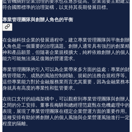
監管機關對企業治理的要求也在逐步提高。企業需要主動建立
符合國際標準的治理架構，以支持其長期發展目標。
專業管理團隊與創辦人角色的平衡
在金融科技企業的發展過程中，建立專業管理團隊與平衡創辦
人角色是一個重要的治理議題。創辦人通常具有強烈的創業精
神和產品願景，但隨著企業規模擴大，純粹依賴創辦人的個人
能力可能無法滿足復雜的營運需求。
專業管理團隊的引入可以為企業帶來多方面的益處：專業的財
務管理能力、成熟的風險控制經驗、規範的法務合規程序等。
這些專業能力對於金融服務業而言尤其重要，因為金融業務本
身就具有高度的專業性和監管要求。
在街口支付的組織架構中，可以觀察到專業管理團隊與創辦人
之間的分工安排。董事長梅驊和總經理范庭甄在危機處理中的
表現，展現了專業管理團隊在穩定企業營運方面的重要作用。
這種安排有助於將創辦人的個人風險與企業營運風險進行一定
程度的隔離。