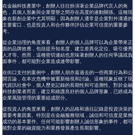
在金融科技產業中，創辦人往往扮演著企業品牌代言人的角
色，其個人形象與企業聲譽之間存在高度的連動關係。這種現
象在新創企業中尤其明顯，因為創辦人通常是企業對外溝通的
主要窗口，也是投資人和合作夥伴評估企業可信度的重要參
考。
從企業治理的角度來看，創辦人的個人品牌可以為企業帶來正
面的品牌效應，包括提升知名度、建立差異化定位、吸引優秀
人才等。然而，這種密切連結也意味著創辦人的任何爭議或負
面事件，都可能對企業造成連帶影響。
在街口支付的案例中，創辦人胡亦嘉過去的一些商業行為和公
開言論，在本次危機中被重新檢視和討論。這種現象反映了現
代資訊社會中，個人歷史記錄的長期性和可追溯性。對於金融
科技創業者而言，建立和維護良好的個人品牌形象，已經成為
企業風險管理的重要組成部分。
從投資人的角度來看，創辦人的品格和過往記錄是投資決策的
重要考量因素。特別是在金融服務領域，誠信和可信度是業務
成功的基本要件。任何可能影響創辦人誠信形象的事件，都可
能對企業的融資能力和業務發展產生長期影響。