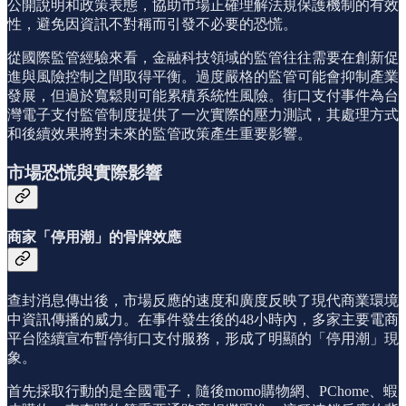
公開說明和政策表態，協助市場正確理解法規保護機制的有效
性，避免因資訊不對稱而引發不必要的恐慌。
從國際監管經驗來看，金融科技領域的監管往往需要在創新促
進與風險控制之間取得平衡。過度嚴格的監管可能會抑制產業
發展，但過於寬鬆則可能累積系統性風險。街口支付事件為台
灣電子支付監管制度提供了一次實際的壓力測試，其處理方式
和後續效果將對未來的監管政策產生重要影響。
市場恐慌與實際影響
商家「停用潮」的骨牌效應
查封消息傳出後，市場反應的速度和廣度反映了現代商業環境
中資訊傳播的威力。在事件發生後的48小時內，多家主要電商
平台陸續宣布暫停街口支付服務，形成了明顯的「停用潮」現
象。
首先採取行動的是全國電子，隨後momo購物網、PChome、蝦