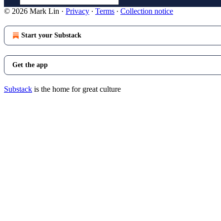
© 2026 Mark Lin
·
Privacy
∙
Terms
∙
Collection notice
Start your Substack
Get the app
Substack
is the home for great culture