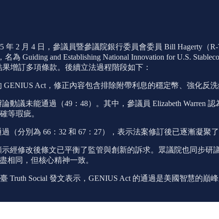
月 4 日，參議員暨參議院銀行委員會委員 Bill Hagerty（R-TN
ing and Establishing National Innovation for U.S. Sta
黨協商結果增訂多項條款。後續立法過程階段如下：
修訂後的 GENIUS Act，修正內容包含排除附帶利息的穩定幣、
辯論動議未能通過（49：48）。其中，參議員 Elizabeth W
確等瑕疵。
相繼成功通過（分別為 66：32 和 67：27），表示法案修訂後已逐漸凝
修改後條文已平衡了監管與創新的訴求。眾議院也同步研議配套法案 Stablecoin Tr
案內容雖不盡相同，但核心精神一致。
 Truth Social 發文表示，GENIUS Act 的通過是