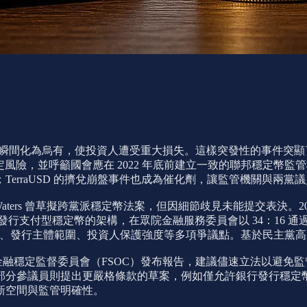
數十億美元市值瞬間化為烏有，使投資人遭受重大損失。這樣突發性的事
金融穩定風險，並呼籲國會應在 2022 年底前建立一致的聯邦穩定幣監
erraUSD 的擠兌崩盤事件也成為催化劑，讓監管機關與兩黨
 曾草擬跨黨派穩定幣法案，但因細節歧見未能提交表決。2023 年 7 月，McHe
，旨在建立允許合格機構發行支付型穩定幣的架構，在眾院金融服務委員會以 
限劃分、發行主體範圍、投資人保護強度等多項爭議點。基於民主黨高層及
風險。金融穩定監督委員會（FSOC）發布報告，建議儘速立法以
部分參議員則提出更嚴格條款的草案，例如僅允許銀行發行穩定
新空間與監管明確性。