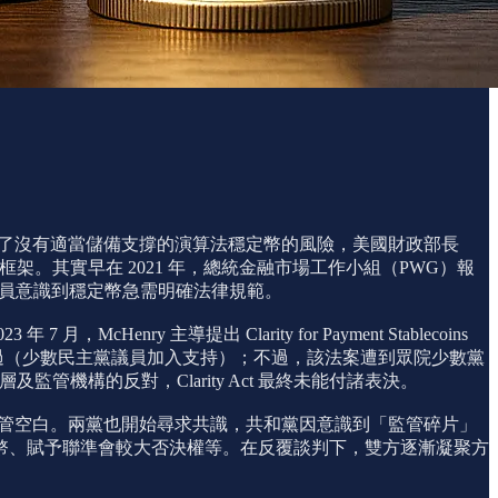
件突顯了沒有適當儲備支撐的演算法穩定幣的風險，美國財政部長
管框架。其實早在 2021 年，總統金融市場工作小組（PWG）報
議員意識到穩定幣急需明確法律規範。
nry 主導提出 Clarity for Payment Stablecoins
34：16 通過（少數民主黨議員加入支持）；不過，該法案遭到眾院少數黨
監管機構的反對，Clarity Act 最終未能付諸表決。
避免監管空白。兩黨也開始尋求共識，共和黨因意識到「監管碎片」
幣、賦予聯準會較大否決權等。在反覆談判下，雙方逐漸凝聚方