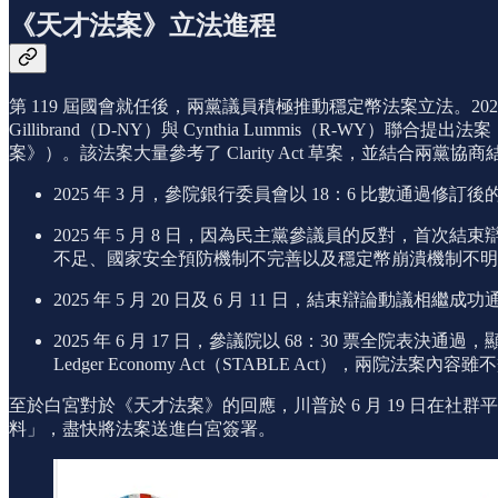
《天才法案》立法進程
第 119 屆國會就任後，兩黨議員積極推動穩定幣法案立法。2025 年 2 
Gillibrand（D-NY）與 Cynthia Lummis（R-WY）聯合提出法案，名為 Guid
案》）。該法案大量參考了 Clarity Act 草案，並結合兩
2025 年 3 月，參院銀行委員會以 18：6 比數通過
2025 年 5 月 8 日，因為民主黨參議員的反對，首次結束
不足、國家安全預防機制不完善以及穩定幣崩潰機制不明
2025 年 5 月 20 日及 6 月 11 日，結束辯論動議
2025 年 6 月 17 日，參議院以 68：30 票全院表決通過，顯示經
Ledger Economy Act（STABLE Act），兩院法
至於白宮對於《天才法案》的回應，川普於 6 月 19 日在社群平臺
料」，盡快將法案送進白宮簽署。