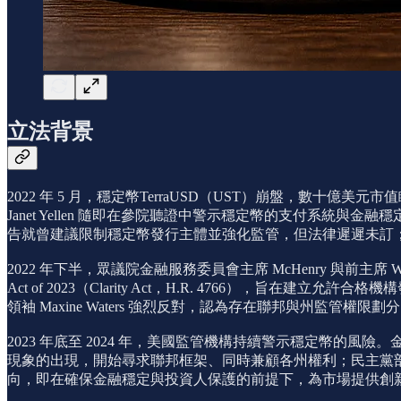
立法背景
2022 年 5 月，穩定幣TerraUSD（UST）崩盤，
Janet Yellen 隨即在參院聽證中警示穩定幣的支付系統與
告就曾建議限制穩定幣發行主體並強化監管，但法律遲遲未訂；T
2022 年下半，眾議院金融服務委員會主席 McHenry 與前主席 Waters
Act of 2023（Clarity Act，H.R. 4766）
領袖 Maxine Waters 強烈反對，認為存在聯邦與州監管權
2023 年底至 2024 年，美國監管機構持續警示穩定幣的
現象的出現，開始尋求聯邦框架、同時兼顧各州權利；民主黨
向，即在確保金融穩定與投資人保護的前提下，為市場提供創