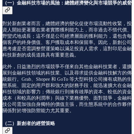
（一）金融科技市場的風險：總體經濟變化與市場競爭的威脅
對於新創業者而言，總體經濟的變化促使市場流動性收緊，投
資人開始更著重在業者實際獲利能力上，而非過去不惜代價、
野蠻式地成長；這不僅是公司經濟層面的獲利能力，還包含每
個客戶的終身價值、客戶獲取成本和保留率。因此，新創公司
應考慮是否需調整營運策略以滿足投資人需求，這對印尼金融
科技新創的成長道路具有重要意義。
此外，日益激烈的市場競爭不僅來自其他金融科技業者，還擴
展到金融科技領域的科技業、以及尋求提供金融科技解方的傳
統銀行。Grab、Shopee 和 GoTo 等大型科技公司擁有成熟的生
態系統、固定的用戶群和強大的財務手段，能迅速擴大在金融
科技領域的影響力；傳統銀行則擁有雄厚的資本、較低的資金
成本（和較高的利潤率）與線下業務優勢。面對競爭，金融科
技公司需加強自身獨特的價值主張，而生態系統中的合作夥伴
關係對於增強防禦能力尤其重要。
（二）新創者的經營策略