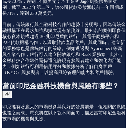
成長207%，達到 14 億美元；本土業者 Jago 則提供另個案
例，截至 2022 年第二季，該公司貸款發放額較前一年同期成
長71%，達到 230 萬美元。
目前，傳統銀行與金融科技合作的趨勢十分明顯，因為傳統金
融機構正在尋求加強和擴大現有業務線。最知名的案例即多個
核心資本規模超過 30 兆印尼盾的銀行，與電子商務平台和
P2P 貸款機構合作，以獲取貸款產品客戶。與此同時，建立新
的業務線也是傳統銀行的策略。例如透過與 Ayoconnect 等新
興企業合作，銀行可以建立開放銀行和 BaaS 業務線；此外，
金融科技合作夥伴關係還允許現有參與者建立和強化內部能
力，例如銀行可利用信用評分和數據分析了解自身客戶
（KYC）與參與者，以提高風險管理的能力和客戶體驗。
當前印尼金融科技機會與風險有哪些？
印尼擁有著龐大的市場機會與良好的發展前景，但相關的風險
也隨之而來。馬克將在以下就不同面向，描述當前印尼金融科
技市場的機會與風險。