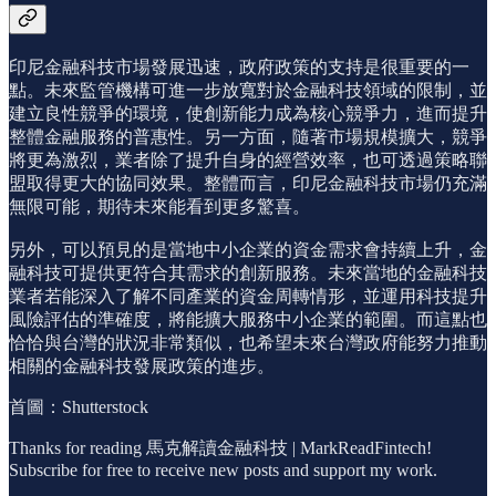
印尼金融科技市場發展迅速，政府政策的支持是很重要的一
點。未來監管機構可進一步放寬對於金融科技領域的限制，並
建立良性競爭的環境，使創新能力成為核心競爭力，進而提升
整體金融服務的普惠性。另一方面，隨著市場規模擴大，競爭
將更為激烈，業者除了提升自身的經營效率，也可透過策略聯
盟取得更大的協同效果。整體而言，印尼金融科技市場仍充滿
無限可能，期待未來能看到更多驚喜。
另外，可以預見的是當地中小企業的資金需求會持續上升，金
融科技可提供更符合其需求的創新服務。未來當地的金融科技
業者若能深入了解不同產業的資金周轉情形，並運用科技提升
風險評估的準確度，將能擴大服務中小企業的範圍。而這點也
恰恰與台灣的狀況非常類似，也希望未來台灣政府能努力推動
相關的金融科技發展政策的進步。
首圖：Shutterstock
Thanks for reading 馬克解讀金融科技 | MarkReadFintech!
Subscribe for free to receive new posts and support my work.