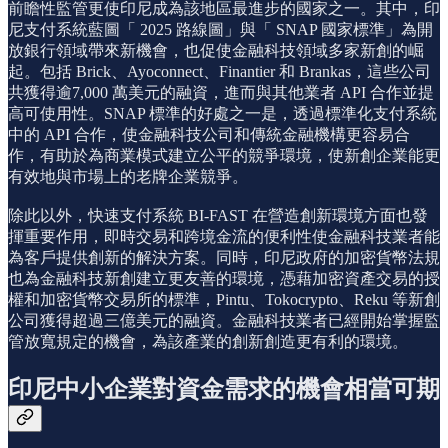
前瞻性監管更使印尼成為該地區最進步的國家之一。其中，印
尼支付系統藍圖「 2025 路線圖」與「 SNAP 國家標準」為開
放銀行領域帶來新機會，也促使金融科技領域多家新創的崛
起。包括 Brick、Ayoconnect、Finantier 和 Brankas，這些公司
共獲得逾7,000 萬美元的融資，進而與其他業者 API 合作並提
高可使用性。SNAP 標準的好處之一是，透過標準化支付系統
中的 API 合作，使金融科技公司和傳統金融機構更容易合
作，有助於為商業模式建立公平的競爭環境，使新創企業能更
有效地與市場上的老牌企業競爭。
除此以外，快速支付系統 BI-FAST 在營造創新環境方面也發
揮重要作用，即時交易和跨境金流的便利性使金融科技業者能
為客戶提供創新的解決方案。同時，印尼政府的加密貨幣法規
也為金融科技新創建立更友善的環境，憑藉加密資產交易的授
權和加密貨幣交易所的標準，Pintu、Tokocrypto、Reku 等新創
公司獲得超過三億美元的融資。金融科技業者已經開始掌握監
管放寬規定的機會，為該產業的創新創造更有利的環境。
印尼中小企業對資金需求的機會相當可期