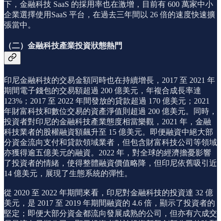
下，金融科技 SaaS 的採用率也在激增，目前有 600 萬家中小
企業選擇使用SaaS 平台，在過去三年間以 26 倍的速度快速擴
張當中。
（二）金融科技產業投資狀態熱門
印尼金融科技的交易金額同時也在持續增長，2017 至 2021 年
期間電子錢包的交易額超過 200 億美元，年複合成長率達
123%；2017 至 2022 年間發放的貸款超過 170 億美元；2021
年財富科技和數位交易的資產淨值則超過 200 億美元。同時，
投資者對印尼的金融科技產業態度相當樂觀，2021 年，金融
科技業者的股權融資額飆升至 15 億美元。即便融資中絕大部
分資金流向支付和貸款領域業者，但包含財富科技公司等領域
亦獲得逾五億美元的融資。2022 年，對全球的經濟擔憂影響
了投資者的情緒，使得整體融資價值略降，但印尼依舊吸引近
14 億美元，展現了生態系統的彈性。
從 2020 至 2022 年期間來看，印尼對金融科技的投資達 32 億
美元，是 2017 至 2019 年期間融資的 4.6 倍，顯示了投資者的
堅定；即便大部分資金都流向發展成熟的公司，但亦有六成交