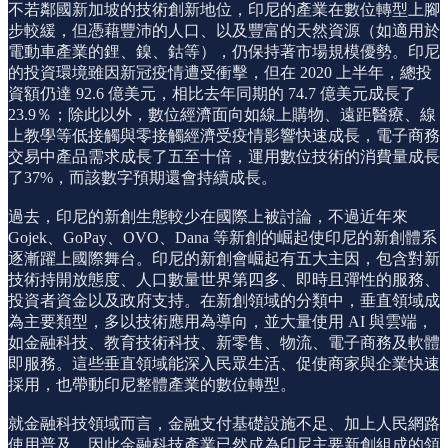
不若鄰國新加坡的技術創新地位，印尼的產業在數位轉型上腳
步較緩，但憑藉豐沛的人口、以及豐富的天然資源（如適用於
電動車產業的鋰、鎳、鈷等），仍保持著市場規模優勢。印尼
的投資環境雖因新冠疫情遭受衝擊，但在 2020 上半年，總投
資額仍達 92.6 億美元，相比去年同期的 74.7 億美元成長了
23.9％；除此以外，數位經濟面向如線上購物、遠距醫療、線
上教學等低接觸與零接觸經濟受疫情影響快速成長，電子商務
交易中產品需求成長了五至十倍，運用數位技術的消費量成長
了37%，而該數字預期還會持續成長。
過去，印尼的新創生態較少在國際上被討論，不過近年來
Gojek、GoPay、OVO、Dana 等新創的崛起使印尼的新創體系
逐漸躍上國際舞台。印尼的新創會崛起有五大主因，包含對新
技術持開放態度、人口數量世界第四多、即時且彈性的服務、
投資者資金以及政府支持。在新創領域的分類中，垂直領域成
為主要類型，多以技術應用為導向，並大量使用 AI 與雲端，
如金融科技、教育技術科技、新零售、物流、電子商務及軟體
即服務。這些垂直領域能深入民眾生活、促使商家與企業快速
採用，也帶動印尼整體產業的數位轉型。
就金融科技領域而言，金融支付基礎設施不足、加上人民網路
使用普及，因此金融科技產業已然成為印尼主要新創組成的領