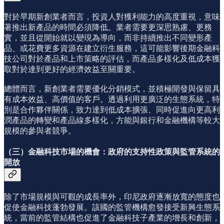
對於早期新創業者而言，投資人對獲利能力的高度重視，意味
著推出新產品的時間必須降低。業者需要更深思熟慮、更務
實，並且從開始就以變現為導向，而非持續推出不同變形產
品、或花費更多資源在建立衍生服務，這可能影響後期金融科
技公司對於產品和上市策略的評估，而產品多樣化及低成本獲
取對於達到更好的經濟效益至關重要。
總體而言，新創業者需要優化分銷模式，並積極開發與保留具
有成本效益、高價值的客戶。透過利用更廣泛的生態系統，特
別是合作夥伴關係，致力達到低成本擴張、同時促進向更高利
潤產品的轉變和產品線多樣化，方能與銀行和金融機構等較大
規模的參與者競爭。
（三）
金融科技市場的機會：政府的支持性政策與監管系統的
開放
除了市場規模與可觀的成長率外，印尼政府逐漸放寬的態度也
促使金融科技蓬勃發展。該國的監管機構愈發接受新興生態系
統，當前的監管結構也促進了金融科技子產業的增長和創新，