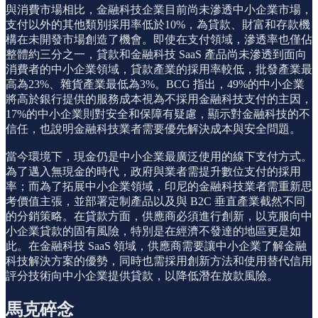
與消費市場相比，金融科技企業目前尚未滲透中小企業市場，
支付以外的其他類別採用率低於10%，為貸款、財富和存款機
構在未開發市場創造了機會。即使在支付領域，滲透率也僅佔
整體約三分之一，貸款和金融科技 SaaS 產品尚未滲透到面向
消費者的中小企業領域，貸款產業的採用率較低，批發產業最
高為23%、雜貨產業最低為3%。BCG 指出，49%的中小企業
將高於銀行提供的服務成本視為不採用金融科技支付的主因，
17%的中小企業則對安全和保障有疑慮，顯示對金融科技的不
信任，也說明金融科技業者需要優先解決成本與安全問題。
當今環境下，現金仍是中小企業最廣泛使用的線下支付方式。
為了邁入無現金的時代，政府與業者需提升數位支付的採用
率；而為了拓展中小企業領域，印尼的金融科技業者需重新思
考價值主張，並部署定制產品以及與 B2C 垂直產業截然不同
的分銷策略。在貸款方面，供應商必須進行創新，以克服向中
小企業貸款的固有風險，特別是在經濟不發達的地區更是如
此。在金融科技 SaaS 領域，供應商需要讓中小企業了解金融
科技解決方案的優勢，同時也需採用創新方法和使用替代信用
評分技術向中小企業提供貸款，以降低潛在放款風險。
馬克碎念