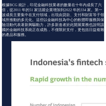
根據BCG 統計，印尼金融科技業者的數量在十年內成長了六
倍，從2011 年的51 家活躍企業增加到2022 年的334 家。第一
波成長主要集中在支付領域，出現由貸款、支付和財富等子領
域所推動的多元化。這些以金融科技為中心的軟體即服務與保
險活動代表著新興驅動力，許多新進者於此開展業務也說明該
國的金融科技系統正在成熟，不僅限於支付，更包括日益複雜
的產品和服務。