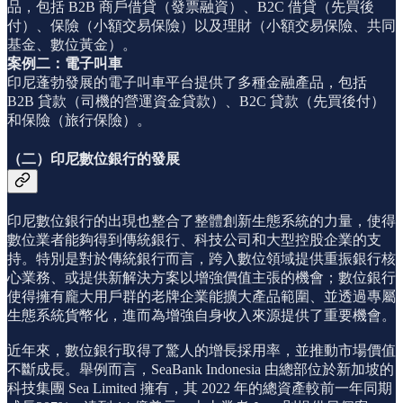
品，包括 B2B 商戶借貸（發票融資）、B2C 借貸（先買後
付）、保險（小額交易保險）以及理財（小額交易保險、共同
基金、數位黃金）。
案例二：電子叫車
印尼蓬勃發展的電子叫車平台提供了多種金融產品，包括
B2B 貸款（司機的營運資金貸款）、B2C 貸款（先買後付）
和保險（旅行保險）。
（二）印尼數位銀行的發展
印尼數位銀行的出現也整合了整體創新生態系統的力量，使得
數位業者能夠得到傳統銀行、科技公司和大型控股企業的支
持。特別是對於傳統銀行而言，跨入數位領域提供重振銀行核
心業務、或提供新解決方案以增強價值主張的機會；數位銀行
使得擁有龐大用戶群的老牌企業能擴大產品範圍、並透過專屬
生態系統貨幣化，進而為增強自身收入來源提供了重要機會。
近年來，數位銀行取得了驚人的增長採用率，並推動市場價值
不斷成長。舉例而言，SeaBank Indonesia 由總部位於新加坡的
科技集團 Sea Limited 擁有，其 2022 年的總資產較前一年同期