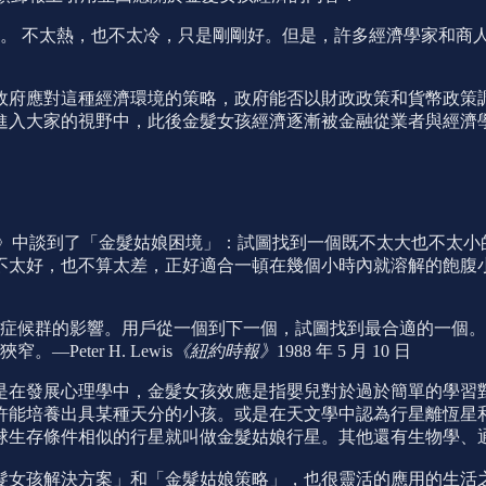
。 不太熱，也不太冷，只是剛剛好。但是，許多經濟學家和商
政府應對這種經濟環境的策略，政府能否以財政政策和貨幣政策
進入大家的視野中，此後金髮女孩經濟逐漸被金融從業者與經濟
》中談到了「金髮姑娘困境」：試圖找到一個既不太大也不太小的最
太好，也不算太差，正好適合一頓在幾個小時內就溶解的飽腹小午
症候群的影響。用戶從一個到下一個，試圖找到最合適的一個。
eter H. Lewis
《紐約時報》
1988 年 5 月 10 日
是在發展心理學中，金髮女孩效應是指嬰兒對於過於簡單的學習
許能培養出具某種天分的小孩。或是在天文學中認為行星離恆星
球生存條件相似的行星就叫做金髮姑娘行星。其他還有生物學、
髮女孩解決方案」和「金髮姑娘策略」，也很靈活的應用的生活