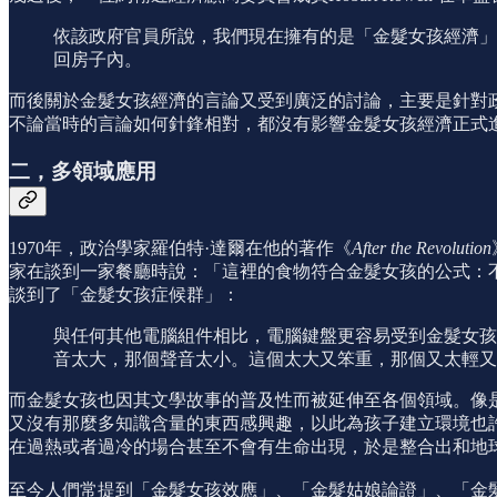
依該政府官員所說，我們現在擁有的是「金髮女孩經濟」
回房子內。
而後關於金髮女孩經濟的言論又受到廣泛的討論，主要是針對
不論當時的言論如何針鋒相對，都沒有影響金髮女孩經濟正式
二，多領域應用
1970年，政治學家羅伯特·達爾在他的著作《
After the Revolution
家在談到一家餐廳時說：「這裡的食物符合金髮女孩的公式：不
談到了「金髮女孩症候群」：
與任何其他電腦組件相比，電腦鍵盤更容易受到金髮女孩
音太大，那個聲音太小。這個太大又笨重，那個又太輕又狹窄。—P
而金髮女孩也因其文學故事的普及性而被延伸至各個領域。像
又沒有那麼多知識含量的東西感興趣，以此為孩子建立環境也
在過熱或者過冷的場合甚至不會有生命出現，於是整合出和地
至今人們常提到「金髮女孩效應」、「金髮姑娘論證」、「金