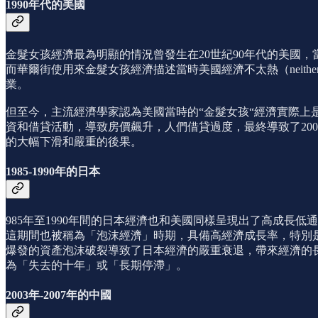
1990年代的美國
金髮女孩經濟最為明顯的情況曾發生在20世紀90年代的美國
而華爾街使用來金髮女孩經濟描述當時美國經濟不太熱（neither 
業。
但至今，主流經濟學家認為美國當時的“金髮女孩“經濟實際上
資和借貸活動，導致房價飆升，人們借貸過度，最終導致了20
的大幅下滑和嚴重的後果。
1985-1990年的日本
985年至1990年間的日本經濟也和美國同樣呈現出了高成
這期間也被稱為「泡沫經濟」時期，具備高經濟成長率，特別是
爆發的資產泡沫破裂導致了日本經濟的嚴重衰退，帶來經濟的
為「失去的十年」或「長期停滯」。
2003年-2007年的中國