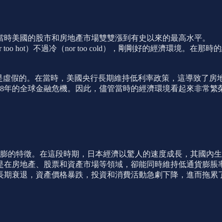
，當時美國的股市和房地產市場雙雙漲到有史以來的最高水平。
too hot）不過冷（nor too cold），剛剛好的經濟環
是虛假的。在當時，美國央行長期維持低利率政策，這導致了房
08年的全球金融危機。因此，儘管當時的經濟環境看起來非常
長低通膨的特徵。在這段時期，日本經濟以驚人的速度成長，其國內
在房地產、股票和資產市場等領域，卻能同時維持低通貨膨脹率，
長期衰退，資產價格暴跌，投資和消費活動急劇下降，進而拖累了