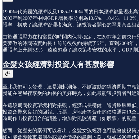
1990年代美國的經濟以及1985-1990年間的日本經濟都呈
2003年到2007年中國GDP 增長率分別為10.6%、10.4%、1
脹率，構成了讓經濟管理者滿意、讓投資者開心的罕見黃金組
由於通脹壓力在相當長的時間内保持穩定，在2007年之前央行
美夢做的時間確實夠長！前前後後約持續了5年。直到2008年
通脹率上升到5.9%，遠遠超過了讓決策者安枕的水平，GDP 
金髮女孩經濟對投資人有甚麼影響
至此我們可以發現，這是潮起潮落、不斷波動的經濟周期中相
就能在熊屋裡享受的夠長的美好時光，如此最能讓投資者對經
在這段期間投資環境相對樂觀，經濟成長穩健、通貨膨脹率低
投資會帶來良好的回報。股票、房地產等資產的價格通常也會
時期作出投資組合的調整，增加對風險資產（如股票）的配置，因為在
然而，從歷史的案例可以看出，金髮女孩經濟也可能會使投資
終可能會導致市場崩盤或資產價格的急劇下跌，就如1990年