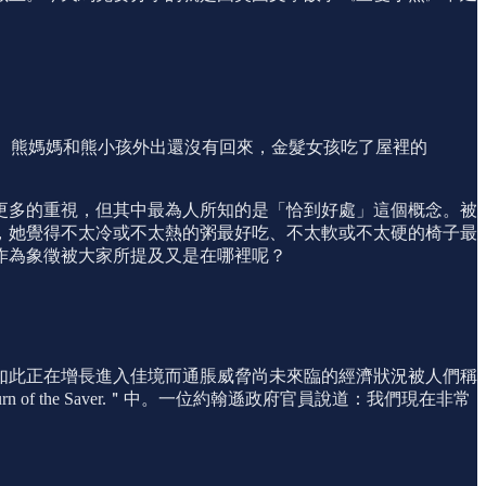
趁著熊爸爸、熊媽媽和熊小孩外出還沒有回來，金髮女孩吃了屋裡的
更多的重視，但其中最為人所知的是「恰到好處」這個概念。被
，她覺得不太冷或不太熱的粥最好吃、不太軟或不太硬的椅子最
作為象徵被大家所提及又是在哪裡呢？
如此正在增長進入佳境而通脹威脅尚未來臨的經濟狀況被人們稱
urn of the Saver.＂中。一位約翰遜政府官員說道：我們現在非常