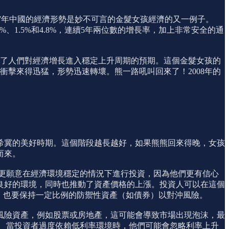
2007年中國的經濟形勢是妙不可言的金髮女孩經濟的又一例子。
%、1.8%、1.5%和4.8%，連續5年兩位數的增長率，加上非常安全的通
強化了人們對經濟增長進入穩定上升周期的預期。這個金髮女孩的
衝擊來得迅猛，形勢迅速轉壞。熊一路吼叫回來了！2008年的
希冀的美好時期。這個階段越長越好，如果熊熊回來得晚，女孩
而來。
更願意在經濟環境穩定的情況下進行投資，因為他們更有信心
良好的環境，同時也推動了資產價格的上漲。投資人可以在這個
 然而，也要保持一定比例的防禦性資產（如債券）以對沖風險。
風險資產，例如股票或房地產，這可能會導致市場出現泡沫，最
。 當投資者過度依賴低利率環境時，他們可能會忽略利率上升