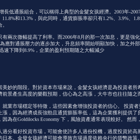
現出高增長低通脹組合，可以稱得上典型的金髮女孩經濟。2003年-
1.2%、11.8%和13.3%，與此同時，通貨膨脹率卻只有1.2%、3.9
合。
只有兩次微幅提高了利率。而2006年8月的那一次加息，更是
，為應對通脹壓力的逐步加大，升息頻率開始明顯加快，加之外部
則迅速下降到8.9%，企業的盈利預期随之大幅減少
當美妙的階段。對於資本市場來說，金髮女孩經濟是為投資者所
濟前景產生高度的樂觀預期，信心為之高漲，大牛市也往往隨之
、就業市場穩定等特徵，這些因素會增強投資者的信心。 投資者
上漲，因為經濟成長強勁且通貨膨脹率低，這為企業獲利提供了
Goldilocks Economy 下，風險資產通常表現較好。
人過分看好投資市場，可能會使許多人過份投機，過度投資於高
代的日本。金發女孩經濟可能會導致市場過度依賴央行的貨幣政策