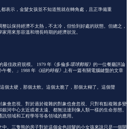
人都表示，金髮女孩並不知道熊就在轉角處，且正準備重
調整以保持經濟不太熱，不太冷，但恰到好處的狀態。但總之，
學家用來形容溫和增長時期的經濟狀況。
佳政府規模。 1979 年《多倫多
環球郵報》
的一位餐廳評論
餐。」1988 年
《紐約時報》
上有一篇有關電腦鍵盤的文章
這個太硬，那個太軟。這個太脆了，那個太糊了。這個聲
對象會忽視、對於過於複雜的對象也會忽視、只對有點複雜多變
和銀河中心太近或者太遠、都無法達到像人類一樣的生命形態。
通訊領域和工程學等等各領域的應用。
之中。三隻熊的房子對於這個金色頭髮的小女孩來說只是一個開