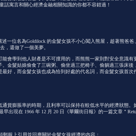
濟），喜歡童話寓言和關心經濟金融相關知識的你都不容錯過！
小熊》，講述一位名為Goldilock 的金髮女孩不小心闖入熊屋，
去，還做了一個美夢。
可能會學到他人財產是不可擅用的，而熊熊一家則對安全意識有
子。金髮姑娘偷食了三碗粥、偷坐過三把椅子、偷躺過三張床後
是最好，而金髮女孩也成為恰到好處的代名詞，而金髮女孩首次
低通貨膨脹率的時期，且利率可以保持在較低水平的經濟狀態。
濟最早出現在 1966 年 12 月 20 日《華爾街日報》的一篇文章＂Ret
在華盛頓郵報上引用並回應關於金髮女孩經濟的內容：