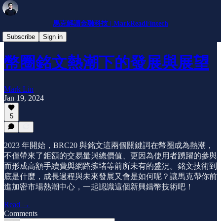
馬克解讀金融科技 | MarkReadFintech
趨勢分析
Subscribe
Sign in
幣圈銘文熱潮下的發展與展望
Mark Lin
Jan 19, 2024
5
2023 年開始，BRC20 與銘文這兩個關鍵詞在幣圈成為熱潮，
不僅帶來了鉅額的交易量與總價值、更因為使用者踴躍的參與
而形成高額手續費與網路擁堵等前所未有的盛況。銘文技術到
底是什麼，成長過程與未來發展又會是如何呢？讓馬克帶你前
進加密市場熱潮中心，一起認識這個新興鑄幣技術吧！
Read →
Comments