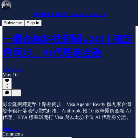
馬克解讀金融科技 | MarkReadFintech
每週Fintech 新聞
Subscribe
Sign in
一週金融科技新聞 #246｜穩定
幣兩步、AI代理進金融
Mark Lin
May 10
2
彭金隆揭穩定幣上路差兩步、Visa Agentic Ready 攜九家台灣
發卡銀行落地代理式商務、Anthropic 推 10 款華爾街金融 AI
代理、KYA 標準戰開打 Visa 與以太坊卡位 AI 代理身分證。
Read →
Comments