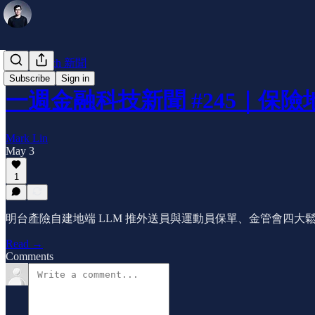
每週Fintech 新聞
Subscribe
Sign in
一週金融科技新聞 #245｜保險地
Mark Lin
May 3
1
明台產險自建地端 LLM 推外送員與運動員保單、金管會四大鬆綁網路投保額度
Read →
Comments