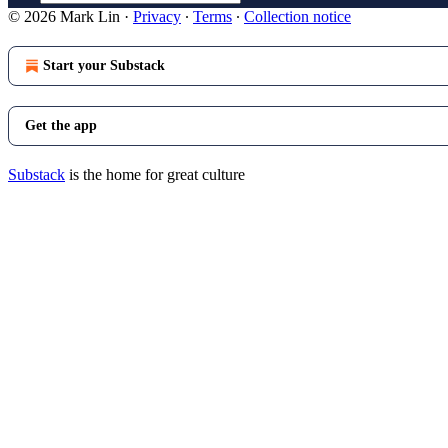
© 2026 Mark Lin
·
Privacy
∙
Terms
∙
Collection notice
Start your Substack
Get the app
Substack
is the home for great culture