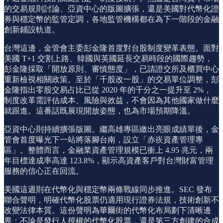
的交易規則討論、亞資中心的版圖擴張，還是美國對代幣化證
券與穩定幣的監管定調，各地監管機構都在為下一階段的金融
創新鋪設軌道。
台灣這邊，金管會主委彭金隆首度對台股制度變革表態。面對
美國 T+1 交割上路、韓國與英國延長交易時段的國際趨勢，
彭金隆採取「開放原則、審慎態度」，已請證交所及櫃買中心
重新檢視相關政策。至於「千股改一股」的交易單位調整，彭
金隆指出零股交易占比已從 2020 年的千分之一提升至 2%，
制度改革需評估成本、風險與效益，不會因為其他國家做什麼
就跟進。這番話既展現開放姿態，也為市場預期降溫。
亞資中心則持續擴張版圖。繼高雄專區繳出亮眼成績單後，金
管會首度曝光下一站將落腳台南，設立「赤崁資產管理專
區」。整體而言，金融業資產管理規模已衝上 4.95 兆元，兩
年目標達成率高達 123.8%，顯示高資產客戶對台灣財富管理
服務的信心正在回流。
美國這週則在代幣化與穩定幣兩條戰線同步推進。SEC 發布
聯合聲明，明確代幣化股票仍適用現行證券法規，技術創新不
改變法律本質。這份聲明為華爾街的代幣化布局劃下清晰邊
界：不論是發行人授權的代幣化股票，還是第三方創建的合成