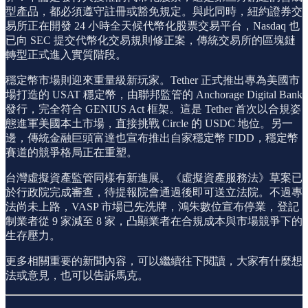
型產品，都必須遵守註冊或豁免規定。與此同時，紐約證券交
易所正在開發 24 小時全天候代幣化股票交易平台，Nasdaq 也
已向 SEC 提交代幣化交易規則修正案，傳統交易所的區塊鏈
轉型正式進入實質階段。
穩定幣市場則迎來重量級新玩家。Tether 正式推出專為美國市
場打造的 USAT 穩定幣，由聯邦監管的 Anchorage Digital Bank
發行，完全符合 GENIUS Act 框架。這是 Tether 首次以合規姿
態進軍美國本土市場，直接挑戰 Circle 的 USDC 地位。另一
邊，傳統金融巨頭富達也宣布推出自家穩定幣 FIDD，穩定幣
賽道的競爭格局正在重塑。
台灣虛擬資產監管同樣有新進展。《虛擬資產服務法》草案已
於行政院完成審查，待提報院會通過後即可送立法院。不過專
法尚未上路，VASP 市場已先洗牌，鴻朱數位宣布停業，登記
制業者從 9 家減至 8 家，凸顯業者在合規成本與市場競爭下的
生存壓力。
更多相關重要的新聞內容，可以繼續往下閱讀，大家有什麼想
法或意見，也可以告訴馬克。