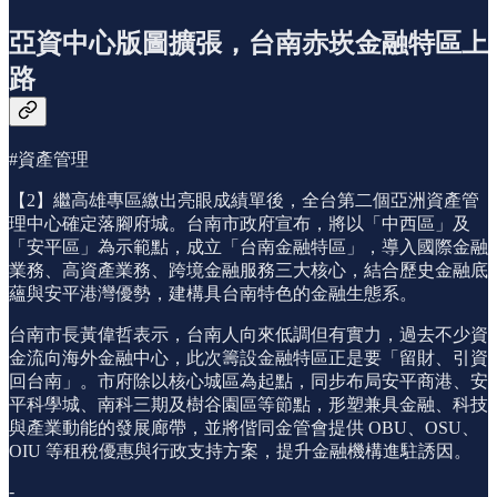
亞資中心版圖擴張，台南赤崁金融特區上
路
#資產管理
【2】繼高雄專區繳出亮眼成績單後，全台第二個亞洲資產管
理中心確定落腳府城。台南市政府宣布，將以「中西區」及
「安平區」為示範點，成立「台南金融特區」，導入國際金融
業務、高資產業務、跨境金融服務三大核心，結合歷史金融底
蘊與安平港灣優勢，建構具台南特色的金融生態系。
台南市長黃偉哲表示，台南人向來低調但有實力，過去不少資
金流向海外金融中心，此次籌設金融特區正是要「留財、引資
回台南」。市府除以核心城區為起點，同步布局安平商港、安
平科學城、南科三期及樹谷園區等節點，形塑兼具金融、科技
與產業動能的發展廊帶，並將偕同金管會提供 OBU、OSU、
OIU 等租稅優惠與行政支持方案，提升金融機構進駐誘因。
-