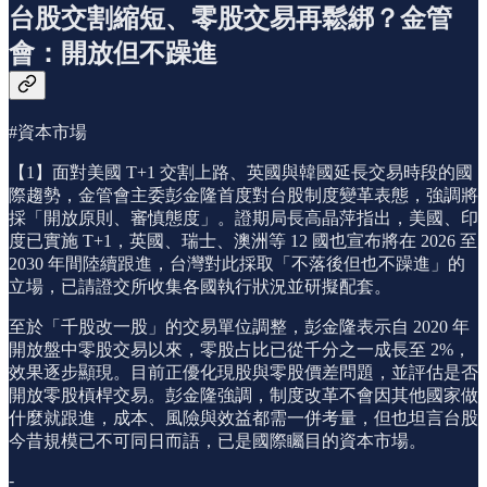
台股交割縮短、零股交易再鬆綁？金管
會：開放但不躁進
#資本市場
【1】面對美國 T+1 交割上路、英國與韓國延長交易時段的國
際趨勢，金管會主委彭金隆首度對台股制度變革表態，強調將
採「開放原則、審慎態度」。證期局長高晶萍指出，美國、印
度已實施 T+1，英國、瑞士、澳洲等 12 國也宣布將在 2026 至
2030 年間陸續跟進，台灣對此採取「不落後但也不躁進」的
立場，已請證交所收集各國執行狀況並研擬配套。
至於「千股改一股」的交易單位調整，彭金隆表示自 2020 年
開放盤中零股交易以來，零股占比已從千分之一成長至 2%，
效果逐步顯現。目前正優化現股與零股價差問題，並評估是否
開放零股槓桿交易。彭金隆強調，制度改革不會因其他國家做
什麼就跟進，成本、風險與效益都需一併考量，但也坦言台股
今昔規模已不可同日而語，已是國際矚目的資本市場。
-