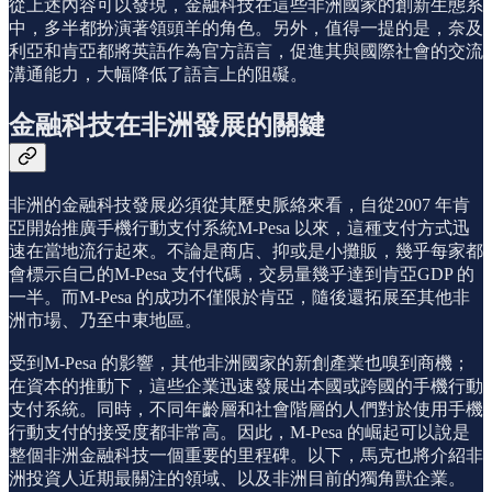
從上述內容可以發現，金融科技在這些非洲國家的創新生態系
中，多半都扮演著領頭羊的角色。另外，值得一提的是，奈及
利亞和肯亞都將英語作為官方語言，促進其與國際社會的交流
溝通能力，大幅降低了語言上的阻礙。
金融科技在非洲發展的關鍵
非洲的金融科技發展必須從其歷史脈絡來看，自從2007 年肯
亞開始推廣手機行動支付系統M-Pesa 以來，這種支付方式迅
速在當地流行起來。不論是商店、抑或是小攤販，幾乎每家都
會標示自己的M-Pesa 支付代碼，交易量幾乎達到肯亞GDP 的
一半。而M-Pesa 的成功不僅限於肯亞，隨後還拓展至其他非
洲市場、乃至中東地區。
受到M-Pesa 的影響，其他非洲國家的新創產業也嗅到商機；
在資本的推動下，這些企業迅速發展出本國或跨國的手機行動
支付系統。同時，不同年齡層和社會階層的人們對於使用手機
行動支付的接受度都非常高。因此，M-Pesa 的崛起可以說是
整個非洲金融科技一個重要的里程碑。以下，馬克也將介紹非
洲投資人近期最關注的領域、以及非洲目前的獨角獸企業。