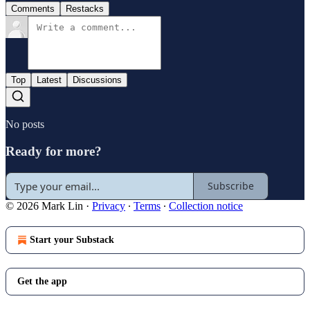
Comments
Restacks
Top
Latest
Discussions
No posts
Ready for more?
Subscribe
© 2026 Mark Lin
·
Privacy
∙
Terms
∙
Collection notice
Start your Substack
Get the app