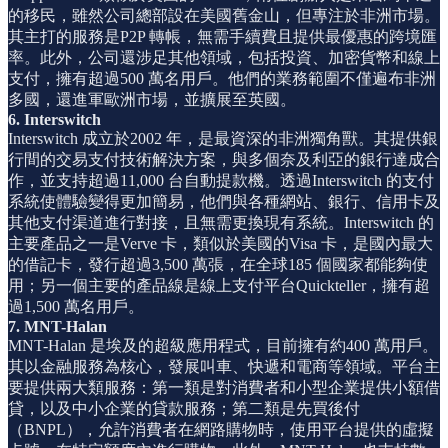
的移民，雖然公司總部設在美國舊金山，但專注於非洲市場。
其主打的服務是P2P 轉帳，無需手續費且提供最優惠的跨境匯
率。此外，公司還涉足其他領域，包括投資、加密貨幣和線上
支付，擁有超過500 萬名用戶。他們的業務範圍不僅遍布非洲
多國，還進軍歐洲市場，並擴展至英國。
6. Interswitch
Interswitch 成立於2002 年，是最資深的非洲獨角獸。其提供銀
行間的交易支付技術解決方案，與多個奈及利亞的銀行達成合
作，並支持超過11,000 台自動提款機。透過Interswitch 的支付
系統使體驗變得更加簡易，他們與各種網站、銀行、信用卡及
其他支付渠道進行對接，且無需更換現有系統。Interswitch 的
主要產品之一是Verve 卡，類似於美國的Visa 卡，是國內最大
的借記卡，發行超過3,500 萬張，在全球185 個國家都能夠使
用；另一個主要的產品線是線上支付平台Quickteller，擁有超
過1,500 萬名用戶。
7. MNT-Halan
MNT-Halan 是埃及的超級應用程式，目前擁有約400 萬用戶。
其以金融服務為核心，發展叫車、快遞和電商等領域。平台主
要提供兩大類服務：第一類是對消費者和小型企業提供小額借
貸，以及中小企業的貸款服務；第二類是先買後付
（BNPL），允許消費者在網路購物時，使用平台提供的虛擬