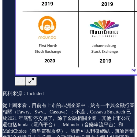
資料來源：Included
從上圖來看，目前有上市的非洲企業中，約有一半與金融行業
相關（Fawry、Swvl、Cassava）；不過，Cassava Smartech 已
於2021 年底暫停交易了。除了金融相關企業，其他上市公司
還包括Jumia（電商平台）、Mdundo（音樂串流平台）和
MultiChoice（衛星電視服務）。我們可以稍微總結，無論是獨