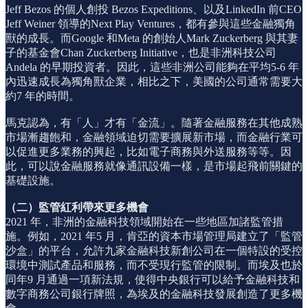
Jeff Bezos 的個人創投 Bezos Expeditions、以及LinkedIn 前CEO
Jeff Weiner 領導的Next Play Ventures，都有參與這些金融獨角
獸的成長。而Google 和Meta 的創始人Mark Zuckerberg 與其妻
子的基金會Chan Zuckerberg Initiative，也是非洲科技公司
Andela 的早期投資者。因此，這些非洲公司能夠在平均5-6 年
內迅速成長為獨角獸企業，相比之下，美國的公司通常需要大
約7 年的時間。
馬克認為，有「人」才有「金流」。隨著金融服務在其他成熟
市場漸趨飽和，金融領域迫切需要擴展新市場，而金融行業可
以促進更多業務的興起，比如電子商務與外送服務等等。因
此，可以說金融服務就像通訊設備一樣，是市場起飛前關鍵的
基礎設施。
（二）監管紅利帶來更多機會
2021 年，非洲的金融科技領域開始在一些地區加諸監管措
施。例如，2021 年5 月，肯亞的資本市場管理局建立了「監管
沙盒」的平台，允許九家金融科技新創公司在一個特設的受控
環境中測試產品和服務，而不受現行監管的限制。而埃及也於
同年9 月通過一項新法規，使得中央銀行可以給予金融科技和
數字商務公司銀行牌照，為埃及的金融科技發展創造了更多機