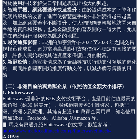
對於使用科技來解決日常問題表現出極大的興趣。
3. 智慧手機、網路覆蓋率快速提升
：由於設備成本的下降和移
動網路服務的改善，進而使智慧型手機在非洲變得越來越普
及，加上網路覆蓋率不斷提升，使人們能夠更輕鬆地訪問來自
各地的資訊和服務，也為金融服務的普及開啟一道大門，尤其
是在傳統銀行服務較為匱乏的地區。
4. 易受通膨影響
：非洲的加密貨幣在2022 至2023 年之間交易
規模迅速成長，這與當地高通膨和貨幣價值不穩定有直接的關
係，許多人開始尋找其他資產來保護自身的財富。
5. 新冠疫情
：新冠疫情成為了金融科技與行動支付領域的催化
劑，期間許多國家開始推廣行動支付，以減少病毒傳播的風
險。
（二）非洲目前的獨角獸企業（依照估值金額大小排序）
1. Flutterwave
Flutterwave是非洲的B2B 支付技術平台，也是目前估值最高的
獨角獸（約30 億美元），服務範圍覆蓋34 個國家，包括非
洲、美洲以及歐洲。其擁有超過100 萬家企業用戶，知名使用
者如Uber、Facebook、Alibaba 與Amazon 等。
▋ 馬克有寫過介紹Flutterwave 的文章，歡迎參考：
https://www.markreadfintech.com/p/flutterwavefintech-
2. OPay