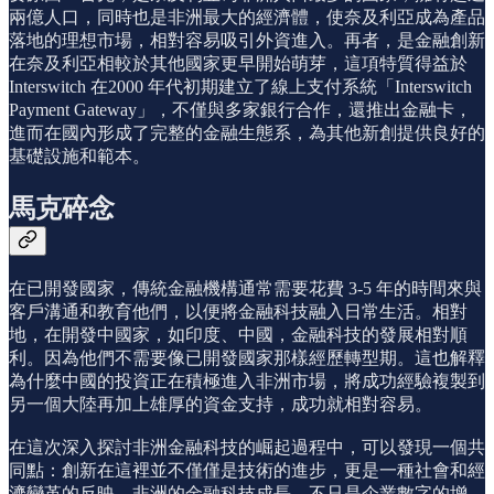
兩億人口，同時也是非洲最大的經濟體，使奈及利亞成為產品
落地的理想市場，相對容易吸引外資進入。再者，是金融創新
在奈及利亞相較於其他國家更早開始萌芽，這項特質得益於
Interswitch 在2000 年代初期建立了線上支付系統「Interswitch
Payment Gateway」，不僅與多家銀行合作，還推出金融卡，
進而在國內形成了完整的金融生態系，為其他新創提供良好的
基礎設施和範本。
馬克碎念
在已開發國家，傳統金融機構通常需要花費 3-5 年的時間來與
客戶溝通和教育他們，以便將金融科技融入日常生活。相對
地，在開發中國家，如印度、中國，金融科技的發展相對順
利。因為他們不需要像已開發國家那樣經歷轉型期。這也解釋
為什麼中國的投資正在積極進入非洲市場，將成功經驗複製到
另一個大陸再加上雄厚的資金支持，成功就相對容易。
在這次深入探討非洲金融科技的崛起過程中，可以發現一個共
同點：創新在這裡並不僅僅是技術的進步，更是一種社會和經
濟變革的反映。非洲的金融科技成長，不只是企業數字的增