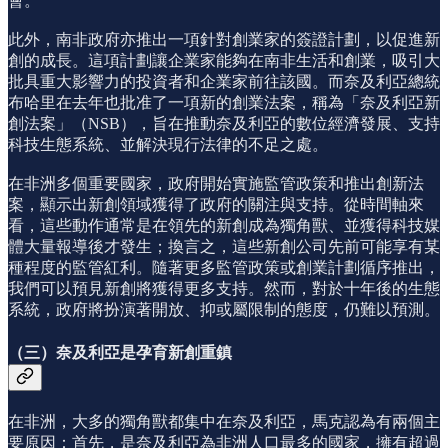
會。
此外，南非政府亦推出一項針對創業家的簽證計劃，以促進新
創的成長。這項計劃讓企業家能夠在南非生活和創業，吸引大
批具重大影響力的投資者和企業家前往該國。而奈及利亞總統
布哈里在去年也批准了一項新的創業法案，稱為「奈及利亞新
創法案」（NSB），旨在推動奈及利亞的數位經濟發展、支持
科技生態系統、並解決現行法律的不足之處。
在非洲多個重要國家，政府開始實施監管政策和推出創新法
案，顯示出新創領域獲得了政府的關注與支持。從時間軸來
看，這些動作通常是在領先的新創成為獨角獸、並獲得科技媒
體大量報導後才發生；換言之，這些新創公司先前可能享有某
種程度的監管紅利。隨著更多監管政策或創業計劃循序推出，
我們可以預見新創將獲得更多支持。然而，對於十年後的生態
系統，政府將扮演著開放、抑或屬限制的態度，仍難以預測。
（三）奈及利亞是孕育新創重鎮
在非洲，大多的獨角獸都集中在奈及利亞，馬克認為有兩個主
要原因：首先，是奈及利亞為非洲人口最多的國家，擁有超過