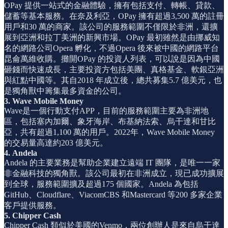
OPay 提供一站式的金融體驗，擁有包括支付、轉帳、貸款、
儲蓄等基本服務。在奈及利亞，OPay 擁有超過3,500 萬的註冊
用戶和30 萬的商家。該公司的服務範圍不僅限於非洲，還擴
展到亞洲和拉丁美洲的新興市場。OPay 最初雖然是由挪威知
名的網路公司Opera 孵化，不過Opera 後來被中國的網路平台
昆侖萬維收購。攤開OPay 的投資人列表，可以說是因為中國
砸錢而快速成長，主要投資方包括美團、真格基金、軟銀亞洲
與紅點中國等。其自2018 年成立後，總共募集5.7 億美元，也
是獨角獸中籌集最多資金的公司。
3. Wave Mobile Money
Wave是一個行動支付APP，目前的服務範圍主要為非洲地
區，包括塞內加爾、象牙海岸、布基納法索、烏干達和甘比
亞，共有超過1,100 萬的用戶。2022年，Wave Mobile Money
的交易量高達約203 億美元。
4. Andela
Andela 的主要業務是幫助企業建立遠端 IT 團隊，是唯一一家
非金融科技的獨角獸。該公司最初在非洲成立，現已成功擴展
到全球，服務範圍擴及超過175 個國家。Andela 為包括
GitHub、Cloudflare、ViacomCBS 和Mastercard 等200 多家企業
客戶提供服務。
5. Chipper Cash
Chipper Cash 類似於美國的Venmo，兩位創辦人是來自烏干達