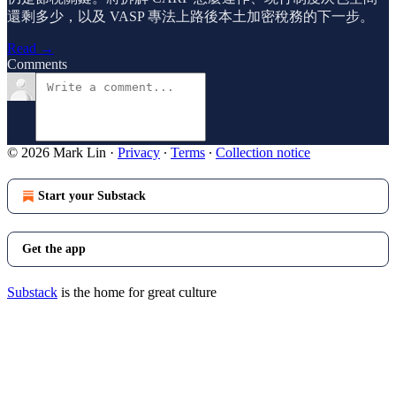
還剩多少，以及 VASP 專法上路後本土加密稅務的下一步。
Read →
Comments
© 2026 Mark Lin
·
Privacy
∙
Terms
∙
Collection notice
Start your Substack
Get the app
Substack
is the home for great culture