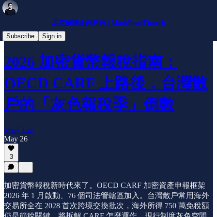
馬克解讀金融科技 | MarkReadFintech
趨勢分析
Subscribe
Sign in
2026 加密貨幣報稅指南：
OECD CARF 上路後，台灣散
戶的「灰色報稅季」倒數
Mark Lin
May 26
3
加密貨幣報稅新時代來了。OECD CARF 加密資產申報框架
2026 年 1 月啟動、76 個司法管轄區加入。台灣散戶常用海外
交易所全在 2028 首次跨境交換批次，海外所得 750 萬免稅額
仍是節稅關鍵。將拆解 CARF 怎麼運作、現行制度灰色空間