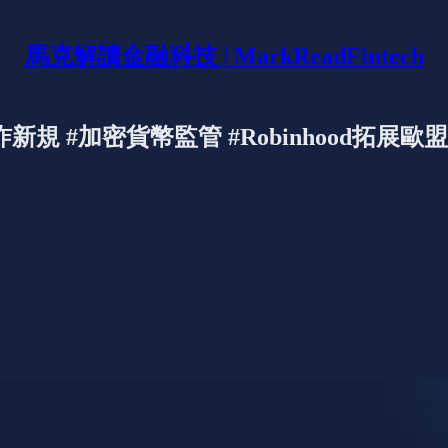
馬克解讀金融科技 | MarkReadFintech
詐新規 #加密貨幣監管 #Robinhood拓展歐