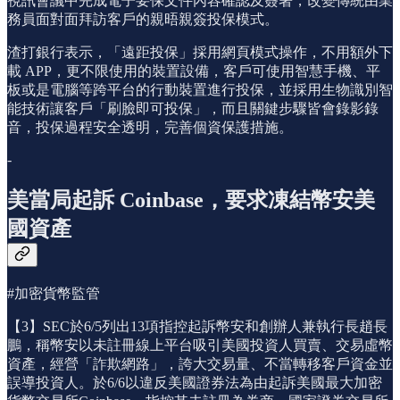
視訊會議中完成電子要保文件內容確認及簽署，改變傳統由業
務員面對面拜訪客戶的親晤親簽投保模式。
渣打銀行表示，「遠距投保」採用網頁模式操作，不用額外下
載 APP，更不限使用的裝置設備，客戶可使用智慧手機、平
板或是電腦等跨平台的行動裝置進行投保，並採用生物識別智
能技術讓客戶「刷臉即可投保」，而且關鍵步驟皆會錄影錄
音，投保過程安全透明，完善個資保護措施。
-
美當局起訴 Coinbase，要求凍結幣安美
國資產
#加密貨幣監管
【3】SEC於6/5列出13項指控起訴幣安和創辦人兼執行長趙長
鵬，稱幣安以未註冊線上平台吸引美國投資人買賣、交易虛幣
資產，經營「詐欺網路」，誇大交易量、不當轉移客戶資金並
誤導投資人。於6/6以違反美國證券法為由起訴美國最大加密