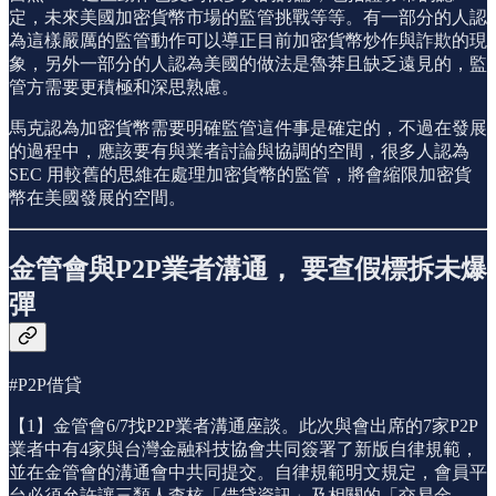
定，未來美國加密貨幣市場的監管挑戰等等。有一部分的人認
為這樣嚴厲的監管動作可以導正目前加密貨幣炒作與詐欺的現
象，另外一部分的人認為美國的做法是魯莽且缺乏遠見的，監
管方需要更積極和深思熟慮。
馬克認為加密貨幣需要明確監管這件事是確定的，不過在發展
的過程中，應該要有與業者討論與協調的空間，很多人認為
SEC 用較舊的思維在處理加密貨幣的監管，將會縮限加密貨
幣在美國發展的空間。
金管會與P2P業者溝通， 要查假標拆未爆
彈
#P2P借貸
【1】金管會6/7找P2P業者溝通座談。此次與會出席的7家P2P
業者中有4家與台灣金融科技協會共同簽署了新版自律規範，
並在金管會的溝通會中共同提交。自律規範明文規定，會員平
台必須允許讓三類人查核「借貸資訊」及相關的「交易金