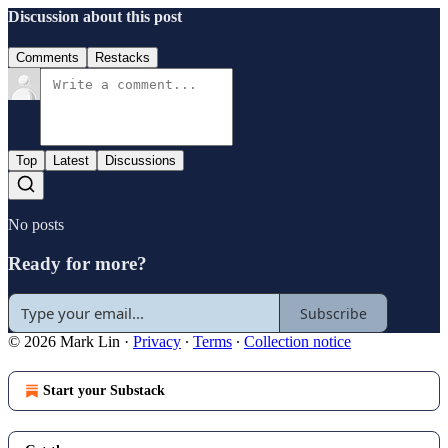
Discussion about this post
Comments
Restacks
Top
Latest
Discussions
No posts
Ready for more?
Subscribe
© 2026 Mark Lin
·
Privacy
∙
Terms
∙
Collection notice
Start your Substack