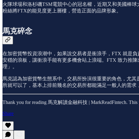
火隊球場和洛杉磯TSM電競中心的冠名權，近期又和美國棒球大聯
粉絲將FTX的能見度更上層樓，營造正面的品牌形象。
馬克碎念
在加密貨幣投資浪潮中，如果說交易者是衝浪手，FTX 就是
安穩的浪板，讓衝浪手能有更多機會站上浪端。FTX 致力推
理」。
馬克認為加密貨幣生態系中，交易所扮演很重要的角色，尤其
所就可以了，基本上排前幾名的交易所都能滿足一般人的需求
Thank you for reading 馬克解讀金融科技 | MarkReadFintech. This post is
Share