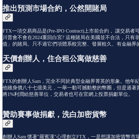
推出預測市場合約，公然開賭局
FTX一項交易商品是(Pre-IPO Contract)上市前合約， 讓交
川普會不會在2024重回白宮? 這種賭局在美國並不合法，
值」的賭局。只不過它們項體系較完整、發展較久、有金融界
天價創辦人，住合租公寓做慈善
FTX的創辦人Sam，完全不同於典型金融界菁英的形象。他
他雖身價八十七億美元，一舉一動可撼動整的幣圈，但是過著異
將1%利潤給慈善單位，交易者也可在官網上投票捐獻單位。
贊助賽事做捐獻，洗白加密貨幣
創辦人Sam 懷著"羅賓漢"心理創立FTX，一是想讓加密貨