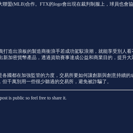
盟(MLB)合作。FTX的logo會出現在裁判制服上，球員也會
負責打造出浪板的製造商衝浪手若成功駕馭浪潮，就能享受別人
陳出新加密貨幣產品，透過資助賽事達成公益和商業目的，提升
是各國都在加強監管的力度，交易所要如何讓創新與創意持續的
，但千萬別用一些很少聽過的交易所，避免被詐騙了。
 public so feel free to share it.