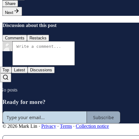
Share
Next
Discussion about this post
Comments
Restacks
Top
Latest
Discussions
No posts
Ready for more?
Subscribe
© 2026 Mark Lin
·
Privacy
∙
Terms
∙
Collection notice