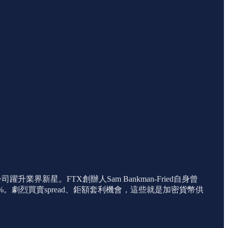
新星。FTX創辦人Sam Bankman-Fried自身曾
0%。劇烈買賣spread、鉅額套利機會，這些就是加密貨幣供