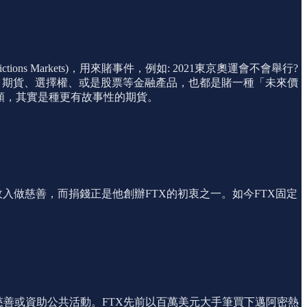
ions Markets)，用來賭事件，例如: 2021東京奧運會不會舉行?
來，期貨、選擇權、或是股票等金融產品，也都是賭一種「未來價
類，其實是種更有故事性的期貨。
入做慈善，而捐錢正是他創辦FTX的初衷之一。如今FTX固定
慈善或資助公共活動。FTX先前以百萬美元大手筆買下邁阿密熱