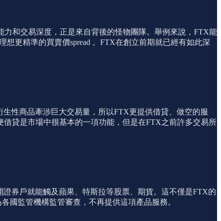
的造市能力和交易深度，正是來自背後的怪物團隊。舉例來說，FTX能
想更精準的買賣價spread 。FTX在創立前期就已經有如此深
衍生性商品牽涉巨大交易量，所以FTX更提供借貸、做空的服
借貸是市場中很基本的一項功能，但是在FTX之前許多交易所
不用開證券戶就能觸及蘋果、特斯拉等股票、期貨。這不僅是FTX的
 因為各國監管機構監管審查，不再提供這項產品服務。