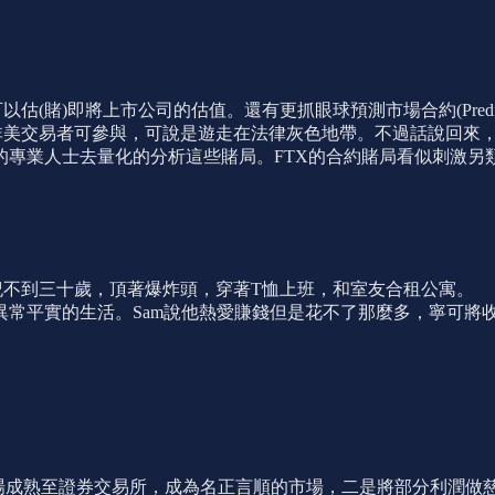
易者可以估(賭)即將上市公司的估值。還有更抓眼球預測市場合約(Predict
只有非美交易者可參與，可說是遊走在法律灰色地帶。不過話說回
的專業人士去量化的分析這些賭局。FTX的合約賭局看似刺激另
年紀不到三十歲，頂著爆炸頭，穿著T恤上班，和室友合租公寓。
常平實的生活。Sam說他熱愛賺錢但是花不了那麼多，寧可將收
幣市場成熟至證券交易所，成為名正言順的市場，二是將部分利潤做