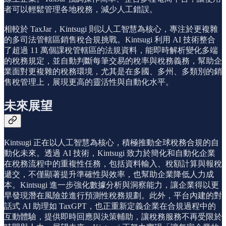
者可以輕鬆管理各地稅務，減少人工錯誤。
相較於 TaxJar，Kintsugi 則以人工智慧為核心，專注於更複雜
的多司法管轄區銷售稅合規挑戰。Kintsugi 利用 AI 技術整合
了超過 11 萬個課稅管轄區的法規資料，能即時解析變化多端
的稅務規定，並自動判斷每筆交易的稅率與稅務義務，幫助企
業面對更複雜的稅務環境，尤其是在多國、多州、多類別的銷
售稅管理上，展現更高的靈活性與自動化水平。
未來展望
Kintsugi 正在以人工智慧為核心，積極推動全球稅務合規的自
動化未來。透過 AI 技術，Kintsugi 致力於簡化和自動化企業
在稅務流程中的重複性任務，包括資料輸入、稅額計算與報稅
遞交，不僅顯著提升準確性與效率，也幫助企業降低人力成
本。Kintsugi 進一步強化數據分析與洞察能力，讓企業得以更
早發現潛在風險並進行預測性稅務規劃。此外，平台內建的對
話式 AI 助理如 TaxGPT，也正重新定義企業在合規過程中的
互動體驗，提供即時回應與決策輔助，讓稅務服務不再受限於