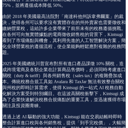
75%，並將遵循成本降低 50%。
由於 2018 年美國最高法院對「南達科他州訴韋弗爾案」的裁
決，使得各州可以要求沒有實體存在的州外賣家也需要徵收和
繳納營業稅，這給許多企業帶來了前所未有的稅務遵循挑戰。
在各州可向無實體據點的電商徵收銷售稅的背景下，Kintsugi
看到了市場痛點與機會，其利用先進的人工智慧解決方案，簡
化全球營業稅的遵循流程，使企業能夠輕鬆應對複雜的稅務問
題。
2025 年美國總統川普宣布對所有進口產品課徵 10% 關稅，造
成跨境電商及各類企業在計算商品售價時，必須同時考慮進口
關稅（duty & tariff）與各州銷售稅（sales tax）的複雜疊加成
本。傳統稅務合規工具如 Avalara 和 TaxJar 無法有效整合關稅
與州稅的即時計算需求，使得 Kintsugi 的一站式 AI 稅務自動
化解決方案受到特別矚目。在這波高關稅衝擊下，Kintsugi 成
為了企業快速解決稅務合規痛點的重要工具，並迅速獲得市場
關注及投資圈青睞。
透過上述 AI 驅動的強大功能，Kintsugi 能在交易結帳時即時
整合計算進口稅與各州銷售稅，提供「到手完稅價」，大幅簡