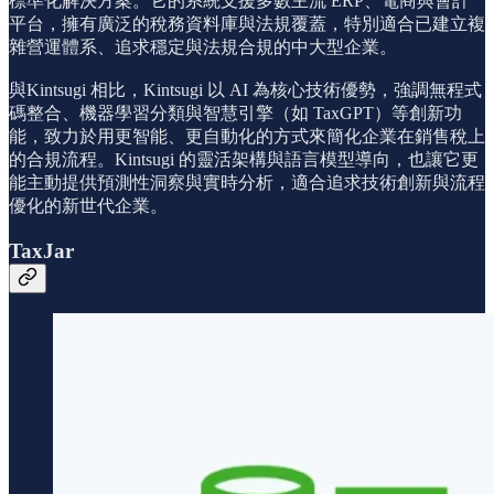
標準化解決方案。它的系統支援多數主流 ERP、電商與會計
平台，擁有廣泛的稅務資料庫與法規覆蓋，特別適合已建立複
雜營運體系、追求穩定與法規合規的中大型企業。
與Kintsugi 相比，Kintsugi 以 AI 為核心技術優勢，強調無程式
碼整合、機器學習分類與智慧引擎（如 TaxGPT）等創新功
能，致力於用更智能、更自動化的方式來簡化企業在銷售稅上
的合規流程。Kintsugi 的靈活架構與語言模型導向，也讓它更
能主動提供預測性洞察與實時分析，適合追求技術創新與流程
優化的新世代企業。
TaxJar