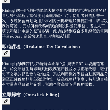
Kintsugi 的一鍵註冊功能能大幅簡化跨州或跨司法管轄區的銷
售稅登記流程，當偵測到新義務產生時，使用者只需點擊一
次，系統便會自動為用戶在相應州縣辦理銷售稅註冊，取得稅
務許可證 ，完成所有稅務帳號的開設與登記事務，省去人工
填表和逐州申請的繁瑣步驟，此功能特別適合多州經營的電商
平台或 SaaS 企業快速且合規地完成註冊。
即時課稅（Real-time Tax Calculation）
Kintsugi 的即時課稅功能能與企業的計費或 ERP 系統無縫連
接，於交易發生時即時判斷稅務適用性並收取正確稅額，確保
每筆交易的銷售稅準確無誤。系統利用機器學習自動將商品分
類至正確稅務類別並驗證地址，提高稅務精準度，特別適合擁
有大量產品目錄的企業，幫助企業高效管理稅務徵收。
立即歸檔（One-click Filing）