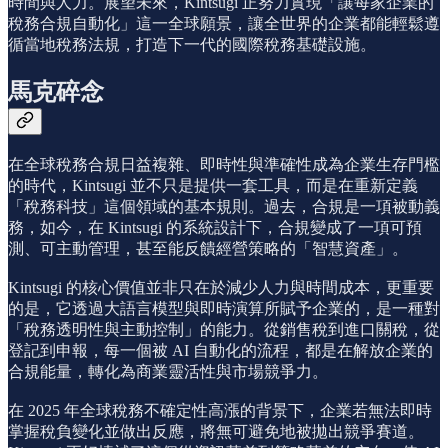
時間與人力。展望未來，Kintsugi 正努力實現「讓每家企業的
稅務合規自動化」這一全球願景，讓全世界的企業都能輕鬆遵
循當地稅務法規，打造下一代的國際稅務基礎設施。
馬克碎念
在全球稅務合規日益複雜、即時性與準確性成為企業生存門檻
的時代，Kintsugi 並不只是提供一套工具，而是在重新定義
「稅務科技」這個領域的基本規則。過去，合規是一項被動義
務，如今，在 Kintsugi 的系統設計下，合規變成了一項可預
測、可主動管理，甚至能反饋經營策略的「智慧資產」。
Kintsugi 的核心價值並非只在於減少人力與時間成本，更重要
的是，它透過大語言模型與即時演算所賦予企業的，是一種對
「稅務透明性與主動控制」的能力。從銷售稅到進口關稅，從
登記到申報，每一個被 AI 自動化的流程，都是在解放企業的
合規能量，轉化為商業靈活性與市場競爭力。
在 2025 年全球稅務不確定性高漲的背景下，企業若無法即時
掌握稅負變化並做出反應，將無可避免地被拋出競爭賽道。