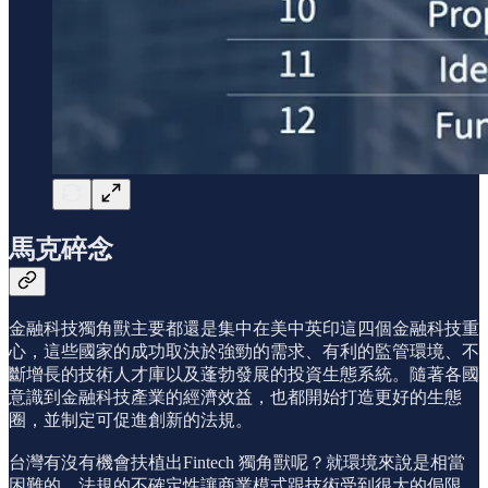
馬克碎念
金融科技獨角獸主要都還是集中在美中英印這四個金融科技重
心，這些國家的成功取決於強勁的需求、有利的監管環境、不
斷增長的技術人才庫以及蓬勃發展的投資生態系統。隨著各國
意識到金融科技產業的經濟效益，也都開始打造更好的生態
圈，並制定可促進創新的法規。
台灣有沒有機會扶植出Fintech 獨角獸呢？就環境來說是相當
困難的，法規的不確定性讓商業模式跟技術受到很大的侷限，