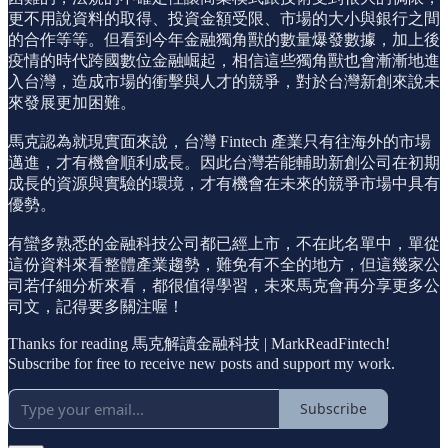
更不用說資料的取得、投資金額受限、市場的大小與銀行之間
的合作等等。但看到今年金融獨角獸的數量爆發數據，加上後
疫情的時代跨國數位金融崛起，相信這些獨角獸也會漸漸地進
入台灣，造成市場的衝擊與人才的競爭，對於台灣新創來說未
來發展更加困難。
馬克認為就現實面來說，台灣 Fintech 產業只有往海外的市場
邁進，才有機會順利成長。因此台灣若能輔助新創公司在初期
成長的資源與實驗的環境，才有機會在未來的競爭市場中具有
優勢。
有蠻多熟悉的金融科技公司都已經上市，不在此名單中，單從
這份資料來看整體產業趨勢，難免有不全的地方，但這幾家公
司若仔細分析來看，都很值得學習，未來馬克會再分享更多公
司文，記得要多關注喔！
Thanks for reading 馬克解讀金融科技 | MarkReadFintech!
Subscribe for free to receive new posts and support my work.
Subscribe