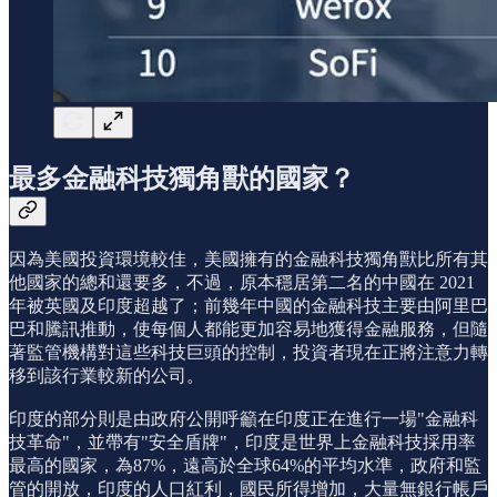
最多金融科技獨角獸的國家？
因為美國投資環境較佳，美國擁有的金融科技獨角獸比所有其
他國家的總和還要多，不過，原本穩居第二名的中國在 2021
年被英國及印度超越了；前幾年中國的金融科技主要由阿里巴
巴和騰訊推動，使每個人都能更加容易地獲得金融服務，但隨
著監管機構對這些科技巨頭的控制，投資者現在正將注意力轉
移到該行業較新的公司。
印度的部分則是由政府公開呼籲在印度正在進行一場"金融科
技革命"，並帶有"安全盾牌"，印度是世界上金融科技採用率
最高的國家，為87%，遠高於全球64%的平均水準，政府和監
管的開放，印度的人口紅利，國民所得增加，大量無銀行帳戶